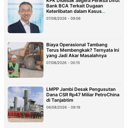
KPK Didesak Segera Periksa Dirut
Bank BCA Terkait Dugaan
Keterlibatan dalam Kasus
Hilangnya Dana Nasabah Rp2,58
07/08/2026 - 09:06
Miliar
Biaya Operasional Tambang
Terus Membengkak? Ternyata Ini
yang Jadi Akar Masalahnya
07/08/2026 - 00:15
LMPP Jambi Desak Pengusutan
Dana CSR Rp47 Miliar PetroChina
di Tanjabtim
06/08/2026 - 09:19