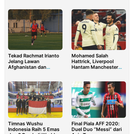
Bhayangkara FC di BRI
Gorontalo
Liga 1 2021
Tekad Rachmat Irianto
Mohamed Salah
Jelang Lawan
Hattrick, Liverpool
Afghanistan dan
Hantam Manchester
Myanmar
United 5-0
Timnas Wushu
Final Piala AFF 2020:
Indonesia Raih 5 Emas
Duel Duo “Messi” dari