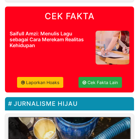
CEK FAKTA
Saifull Amzi: Menulis Lagu
sebagai Cara Merekam Realitas
Kehidupan
Laporkan Hoaks
Cek Fakta Lain
JURNALISME HIJAU