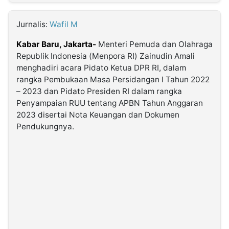
MULTIMEDIA
INDONESIA
Jurnalis:
Wafil M
Kabar Baru, Jakarta-
Menteri Pemuda dan Olahraga
Partner
Republik Indonesia (Menpora RI) Zainudin Amali
menghadiri acara Pidato Ketua DPR RI, dalam
Insight
Suara
Lens
Daily
Jalan
Idealita
Kita
Dinamikapost.com
Radar
Seedbacklink
rangka Pembukaan Masa Persidangan I Tahun 2022
NTB
Time
IDN
Jogja
Rakyat
News
Notice
Baru
– 2023 dan Pidato Presiden RI dalam rangka
Penyampaian RUU tentang APBN Tahun Anggaran
Follow
2023 disertai Nota Keuangan dan Dokumen
Kabarbaru
Pendukungnya.