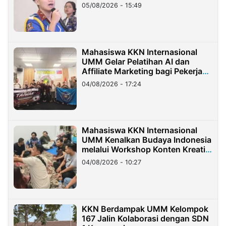
05/08/2026 - 15:49
Mahasiswa KKN Internasional
UMM Gelar Pelatihan AI dan
Affiliate Marketing bagi Pekerja
Migran Indonesia di Taiwan
04/08/2026 - 17:24
Mahasiswa KKN Internasional
UMM Kenalkan Budaya Indonesia
melalui Workshop Konten Kreatif
di Taiwan
04/08/2026 - 10:27
KKN Berdampak UMM Kelompok
167 Jalin Kolaborasi dengan SDN