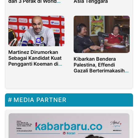
dan 3 Perak di World
Asia Tenggara
University Sport
Combat Games 2022
Martinez Dirumorkan
Sebagai Kandidat Kuat
Kibarkan Bendera
Pengganti Koeman di
Palestina, Effendi
Barcelona
Gazali Berterimakasih
ke Erick Thohir
MEDIA PARTNER