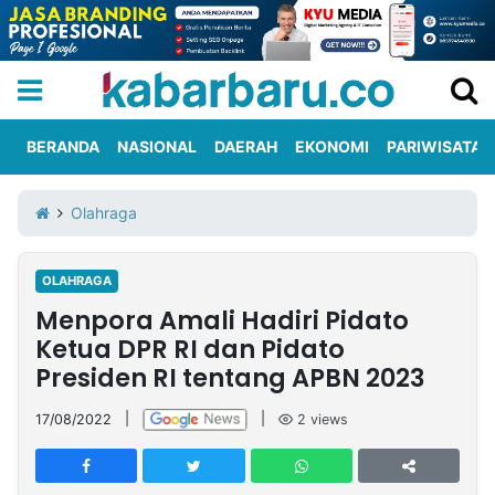
BERANDA
NASIONAL
DAERAH
EKONOMI
PARIWISATA
Informasi
KabarbaruTV
Kirim
Tentang
Olahraga
Iklan
Berita
Kami
OLAHRAGA
Berita
Menpora Amali Hadiri Pidato
Nasional
International
Olahraga
Entertainment
Daerah
Pariwisata
Kuliner
Kolom
Ketua DPR RI dan Pidato
Presiden RI tentang APBN 2023
Network
17/08/2022
|
|
2
views
PT
TREETAN