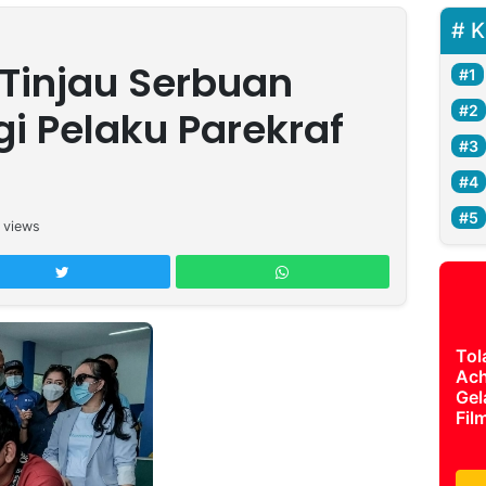
K
Tinjau Serbuan
i Pelaku Parekraf
views
Tol
Ach
Gel
Fil