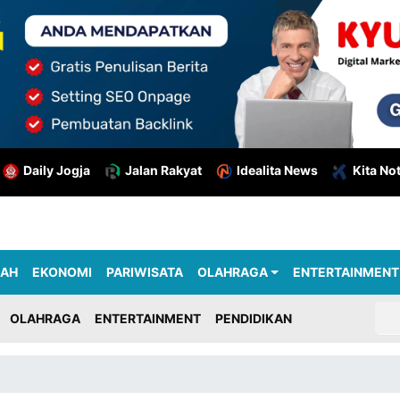
Daily Jogja
Jalan Rakyat
Idealita News
Kita No
RAH
EKONOMI
PARIWISATA
OLAHRAGA
ENTERTAINMENT
OLAHRAGA
ENTERTAINMENT
PENDIDIKAN