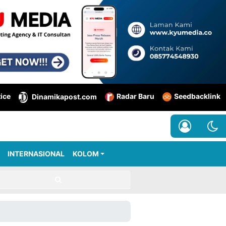
tice
Radar Baru
Seedbacklink
Dinamikapost.com
INTERNASIONAL
KOLOM