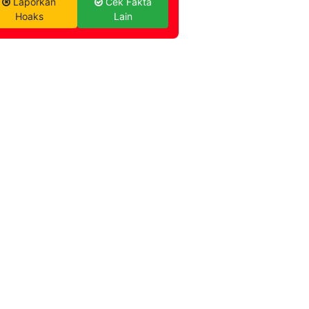
Laporkan
Cek Fakta
Hoaks
Lain