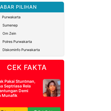
ABAR PILIHAN
Purwakarta
Sumenep
Om Zein
Polres Purwakarta
Diskominfo Purwakarta
CEK FAKTA
ak Pakai Stuntman,
a Septriasa Rela
antungan Demi
m Munafik