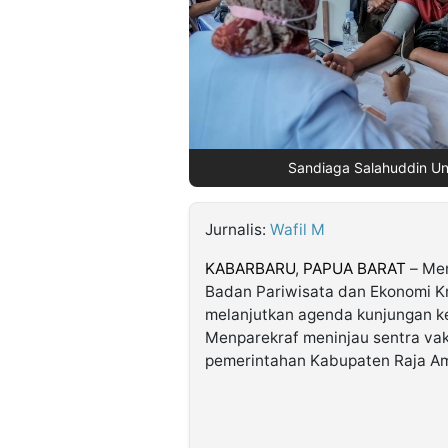
©
Kabarbaru.co
-
2026
PT.
Sandiaga Salahuddin Uno
Kabarbaru
Media
Holding
Jurnalis:
Wafil M
KABARBARU
,
PAPUA BARAT
– Men
Badan Pariwisata dan Ekonomi Kr
melanjutkan agenda kunjungan ker
Menparekraf meninjau sentra vak
pemerintahan Kabupaten Raja Am