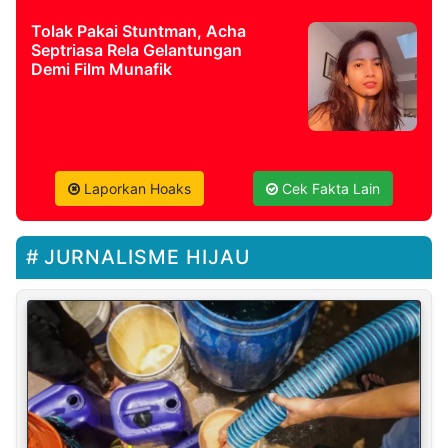
Tolak Pakai Stuntman, Acha
Septriasa Rela Gelantungan
Demi Film Munafik
Laporkan Hoaks
Cek Fakta Lain
JURNALISME HIJAU