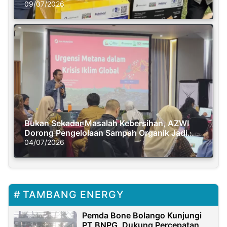
Semasa Piknik
09/07/2026
Bukan Sekadar Masalah Kebersihan, AZWI
Dorong Pengelolaan Sampah Organik Jadi
Solusi Krisis Iklim
04/07/2026
TAMBANG ENERGY
Pemda Bone Bolango Kunjungi
PT BNPG, Dukung Percepatan