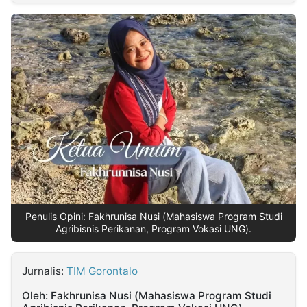
MULTIMEDIA
INDONESIA
Partner
Insight
Suara
Lens
Daily
Jalan
Idealita
Kita
Dinamikapost.com
Radar
Seedbacklink
NTB
Time
IDN
Jogja
Rakyat
News
Notice
Baru
Follow
Kabarbaru
Penulis Opini: Fakhrunisa Nusi (Mahasiswa Program Studi
Agribisnis Perikanan, Program Vokasi UNG).
Jurnalis:
TIM Gorontalo
Oleh: Fakhrunisa Nusi (Mahasiswa Program Studi