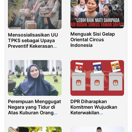
Menguak Sisi Gelap
Mensosialisasikan UU
Oriental Circus
TPKS sebagai Upaya
Indonesia
Preventif Kekerasan
Seksual di Pesantren
Perempuan Menggugat
DPR Diharapkan
Negara yang Tidur di
Komitmen Wujudkan
Atas Kuburan Orang
Keterwakilan
Hilang
Perempuan di KPU
Bawaslu