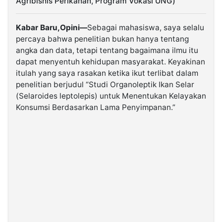
Agribisnis Perikanan, Program Vokasi UNG)
©
Kabar Baru,Opini—
Sebagai mahasiswa, saya selalu
Kabarbaru.co
-
percaya bahwa penelitian bukan hanya tentang
2026
angka dan data, tetapi tentang bagaimana ilmu itu
dapat menyentuh kehidupan masyarakat. Keyakinan
PT.
itulah yang saya rasakan ketika ikut terlibat dalam
Kabarbaru
Media
penelitian berjudul “Studi Organoleptik Ikan Selar
Holding
(Selaroides leptolepis) untuk Menentukan Kelayakan
Konsumsi Berdasarkan Lama Penyimpanan.”