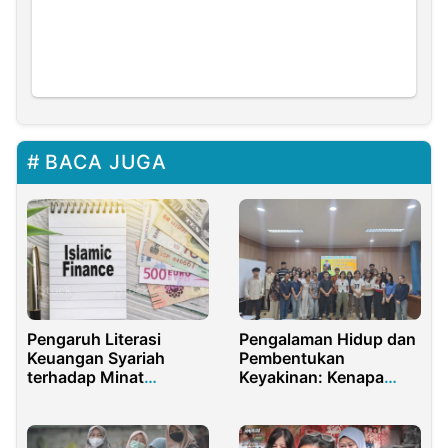
BACA JUGA
Pengaruh Literasi
Pengalaman Hidup dan
Keuangan Syariah
Pembentukan
terhadap Minat
Keyakinan: Kenapa
Mahasiswa Menjadi
Cara Kita Percaya Bisa
Nasabah Bank
Berbeda