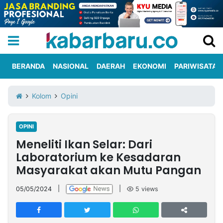
BERANDA
NASIONAL
DAERAH
EKONOMI
PARIWISATA
Informasi
KabarbaruTV
Kirim
Tentang
Kolom
Opini
Iklan
Berita
Kami
OPINI
Berita
Meneliti Ikan Selar: Dari
Nasional
International
Olahraga
Entertainment
Daerah
Pariwisata
Kuliner
Kolom
Laboratorium ke Kesadaran
Masyarakat akan Mutu Pangan
Network
05/05/2024
|
|
5
views
PT
TREETAN