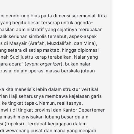
ini cenderung bias pada dimensi seremonial. Kita
yang begitu besar terserap untuk agenda-
asilan administratif yang sejatinya merupakan
lik keriuhan simbolis tersebut, aspek-aspek
is di Masyair (Arafah, Muzdalifah, dan Mina),
ang setara di setiap maktab, hingga diplomasi
nah Suci justru kerap terabaikan. Nalar yang
ara acara” (
event organizer
), bukan nalar
rusial dalam operasi massa berskala jutaan
a kita menelisik lebih dalam struktur vertikal
rian Haji seharusnya membawa kejelasan garis
ke tingkat tapak. Namun, realitasnya,
wil) di tingkat provinsi dan Kantor Departemen
ta masih menyisakan lubang besar dalam
i (tupoksi). Terdapat kegagapan dalam
adi wewenang pusat dan mana yang menjadi