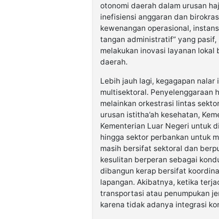
otonomi daerah dalam urusan haji
inefisiensi anggaran dan birokras
kewenangan operasional, instans
tangan administratif” yang pasif
melakukan inovasi layanan lokal
daerah.
Lebih jauh lagi, kegagapan nala
multisektoral. Penyelenggaraan h
melainkan orkestrasi lintas sekt
urusan istitha’ah kesehatan, Kem
Kementerian Luar Negeri untuk d
hingga sektor perbankan untuk 
masih bersifat sektoral dan ber
kesulitan berperan sebagai kondu
dibangun kerap bersifat koordinat
lapangan. Akibatnya, ketika terja
transportasi atau penumpukan je
karena tidak adanya integrasi ko