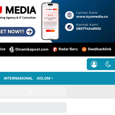
tice
Radar Baru
Seedbacklink
Dinamikapost.com
INTERNASIONAL
KOLOM