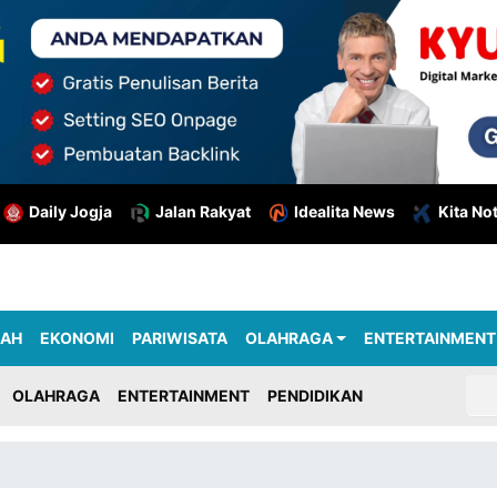
Daily Jogja
Jalan Rakyat
Idealita News
Kita No
RAH
EKONOMI
PARIWISATA
OLAHRAGA
ENTERTAINMENT
OLAHRAGA
ENTERTAINMENT
PENDIDIKAN