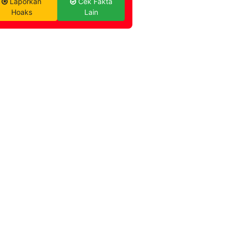
Laporkan
Cek Fakta
Hoaks
Lain