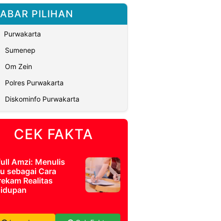
ABAR PILIHAN
Purwakarta
Sumenep
Om Zein
Polres Purwakarta
Diskominfo Purwakarta
CEK FAKTA
full Amzi: Menulis
u sebagai Cara
ekam Realitas
idupan