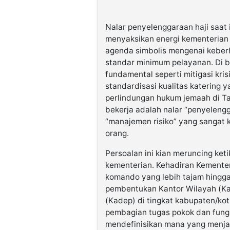
Nalar penyelenggaraan haji saat 
menyaksikan energi kementerian 
agenda simbolis mengenai keberh
standar minimum pelayanan. Di ba
fundamental seperti mitigasi kris
standardisasi kualitas katering y
perlindungan hukum jemaah di Ta
bekerja adalah nalar “penyelengg
“manajemen risiko” yang sangat k
orang.
Persoalan ini kian meruncing ketik
kementerian. Kehadiran Kemente
komando yang lebih tajam hingga 
pembentukan Kantor Wilayah (Kan
(Kadep) di tingkat kabupaten/ko
pembagian tugas pokok dan fungs
mendefinisikan mana yang menj