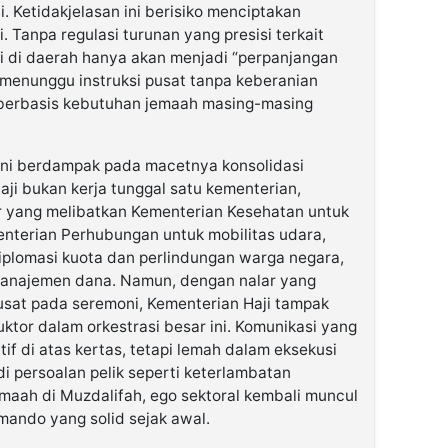
. Ketidakjelasan ini berisiko menciptakan
i. Tanpa regulasi turunan yang presisi terkait
i di daerah hanya akan menjadi “perpanjangan
, menunggu instruksi pusat tanpa keberanian
 berbasis kebutuhan jemaah masing-masing
r ini berdampak pada macetnya konsolidasi
aji bukan kerja tunggal satu kementerian,
or yang melibatkan Kementerian Kesehatan untuk
enterian Perhubungan untuk mobilitas udara,
iplomasi kuota dan perlindungan warga negara,
manajemen dana. Namun, dengan nalar yang
pusat pada seremoni, Kementerian Haji tampak
ktor dalam orkestrasi besar ini. Komunikasi yang
if di atas kertas, tetapi lemah dalam eksekusi
di persoalan pelik seperti keterlambatan
maah di Muzdalifah, ego sektoral kembali muncul
mando yang solid sejak awal.