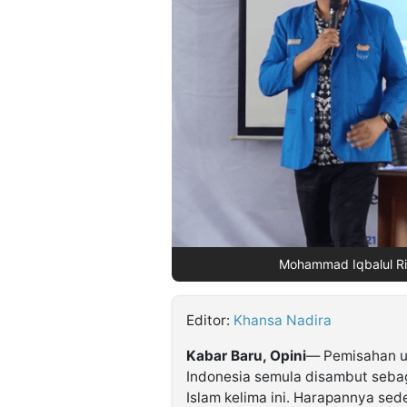
©
Kabarbaru.co
-
2026
PT.
Kabarbaru
Media
Holding
Mohammad Iqbalul Riza
Editor:
Khansa Nadira
Kabar Baru, Opini
— Pemisahan ur
Indonesia semula disambut sebag
Islam kelima ini. Harapannya sed