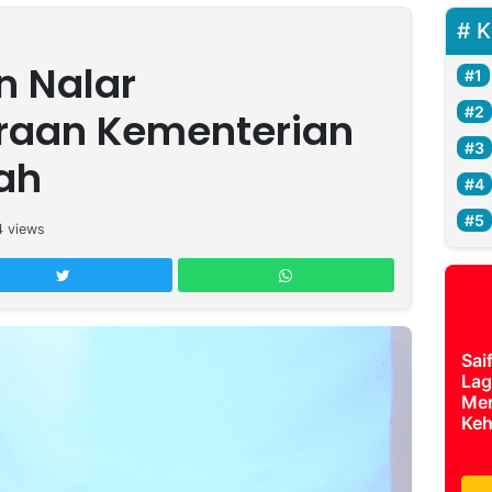
K
 Nalar
raan Kementerian
ah
4
views
Sai
Lag
Mer
Keh