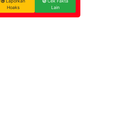
Laporkan
Cek Fakta
Hoaks
Lain