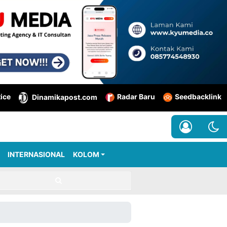
tice
Radar Baru
Seedbacklink
Dinamikapost.com
INTERNASIONAL
KOLOM