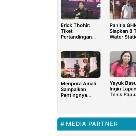
Erick Thohir:
Panitia GH
Tiket
Siapkan 8 T
Pertandingan
Water Stat
Indonesia Vs
dan 1 Titik
Argentina Sudah
Sprinkler
Bisa Dibeli
Yayuk Basu
Menpora Amali
Ingin Lapa
Sampaikan
Tenis Papu
Pentingnya
Tempat
Peran Media
Pertanding
untuk Kemajuan
Internasion
Olahraga
Indonesia
MEDIA PARTNER