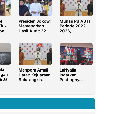
M
Presiden Jokowi
Munas PB ABTI
itik
Memaparkan
Periode 2022-
ion
Hasil Audit 22
2026,
 Water
Stadion
Kemenpora
Sepakbola di
Harap Tata
Indonesia
Kelola
Organisasi
Semakin Baik
ki
Menpora Amali
LaNyalla
ngan
Harap Kejuaraan
Ingatkan
a Jadi
Bulutangkis
Pentingnya
Piala Presiden
Manajemen
an
Bisa Lahirkan
Pengelolaan
al
Atlet Muda
Venue Pasca
Nasional
PON Papua