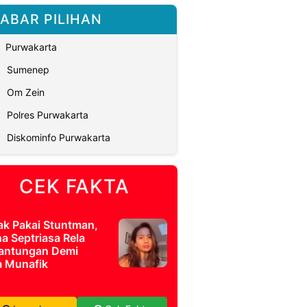
ABAR PILIHAN
Purwakarta
Sumenep
Om Zein
Polres Purwakarta
Diskominfo Purwakarta
CEK FAKTA
ak Pakai Stuntman,
a Septriasa Rela
antungan Demi
m Munafik