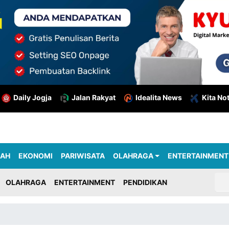
Daily Jogja
Jalan Rakyat
Idealita News
Kita No
RAH
EKONOMI
PARIWISATA
OLAHRAGA
ENTERTAINMENT
OLAHRAGA
ENTERTAINMENT
PENDIDIKAN