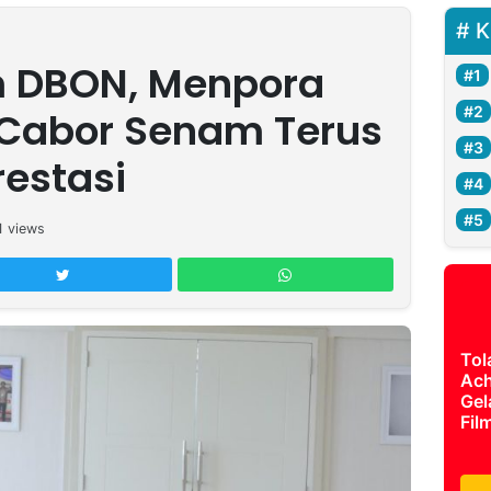
K
 DBON, Menpora
 Cabor Senam Terus
restasi
1
views
Tol
Ach
Gel
Fil