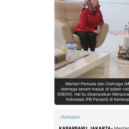
©
Kabarbaru.co
-
2026
PT.
Kabarbaru
Media
Holding
Menteri Pemuda dan Olahraga (M
olahraga senam masuk di dalam cab
(DBON). Hal itu disampaikan Menpor
Indonesia (PB Persani) di Kemenp
:
Ramdani
KABARBARU, JAKARTA-
Menter