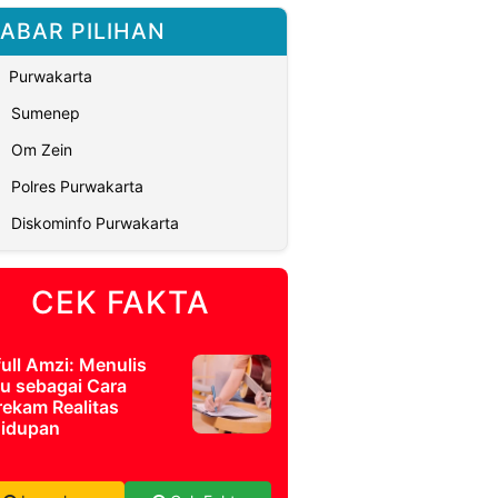
ABAR PILIHAN
Purwakarta
Sumenep
Om Zein
Polres Purwakarta
Diskominfo Purwakarta
CEK FAKTA
full Amzi: Menulis
u sebagai Cara
ekam Realitas
idupan