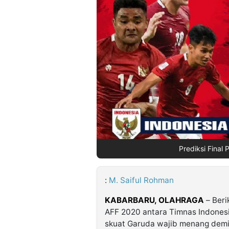
©
Kabarbaru.co
-
2026
PT.
Kabarbaru
Media
Holding
Prediksi Final 
:
M. Saiful Rohman
KABARBARU, OLAHRAGA
– Beri
AFF 2020 antara Timnas Indonesi
skuat Garuda wajib menang demi