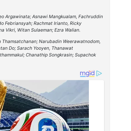
o Argawinata; Asnawi Mangkualam, Fachruddin
o Febriansyah; Rachmat Irianto, Ricky
a Vikri, Witan Sulaeman; Ezra Walian.
n Thamsatchanan; Narubadin Weerawatnodom,
istan Do; Sarach Yooyen, Thanawat
tthammakul; Chanathip Songkrasin; Supachok