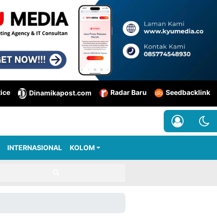
tice
Radar Baru
Seedbacklink
Dinamikapost.com
INTERNASIONAL
KOLOM