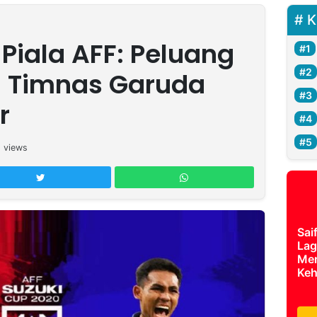
K
l Piala AFF: Peluang
 Timnas Garuda
r
6
views
Sai
Lag
Mer
Keh