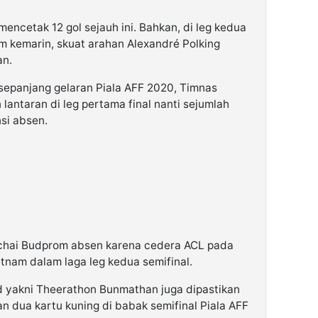
encetak 12 gol sejauh ini. Bahkan, di leg kedua
am kemarin, skuat arahan Alexandré Polking
an.
k sepanjang gelaran Piala AFF 2020, Timnas
lantaran di leg pertama final nanti sejumlah
si absen.
tchai Budprom absen karena cedera ACL pada
etnam dalam laga leg kedua semifinal.
d yakni Theerathon Bunmathan juga dipastikan
n dua kartu kuning di babak semifinal Piala AFF