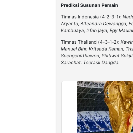
Prediksi Susunan Pemain
Timnas Indonesia (4-2-3-1):
Nade
Aryanto, Alfeandra Dewangga, Ed
Kambuaya; Irfan jaya, Egy Maulan
Timnas Thailand (4-3-1-2):
Kawi
Manuel Bihr, Kritsada Kaman, Tr
Suengchitthawon, Phitiwat Sukji
Sarachat, Teerasil Dangda.