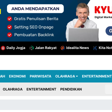
Daily Jogja
Jalan Rakyat
Idealita News
Kita No
RAH
EKONOMI
PARIWISATA
OLAHRAGA
ENTERTAINMENT
OLAHRAGA
ENTERTAINMENT
PENDIDIKAN