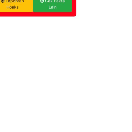
Laporkan
Cek Fakta
Hoaks
Lain