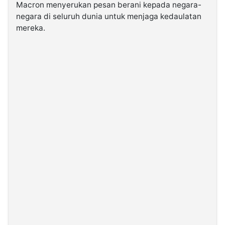
Macron menyerukan pesan berani kepada negara-
negara di seluruh dunia untuk menjaga kedaulatan
©
mereka.
Kabarbaru.co
-
2026
PT.
Kabarbaru
Media
Holding