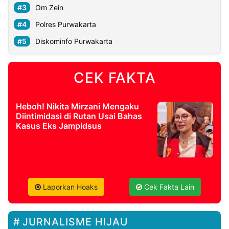
Om Zein
Polres Purwakarta
Diskominfo Purwakarta
CEK FAKTA
Heboh! Nikita Mirzani Mengaku
Diintimidasi di Rutan Usai Bahas
Kasus Eks Jampidsus
Laporkan Hoaks
Cek Fakta Lain
JURNALISME HIJAU