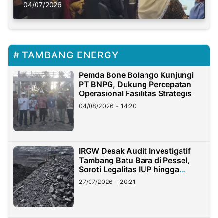
Solusi Krisis Iklim
04/07/2026
TAMBANG ENERGY
Pemda Bone Bolango Kunjungi
PT BNPG, Dukung Percepatan
Operasional Fasilitas Strategis
04/08/2026 - 14:20
IRGW Desak Audit Investigatif
Tambang Batu Bara di Pessel,
Soroti Legalitas IUP hingga
Stockpile
27/07/2026 - 20:21