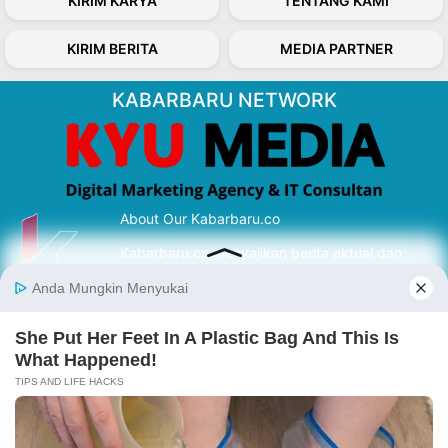
KIRIM KARYA
TENTANG KAMI
KIRIM BERITA
MEDIA PARTNER
KABARBARU NETWORK
About Our Kabarbaru.co
Kabarbaru.co menyajikan berita aktual dan
inspiratif dari sudut pandang berbaik sangka
serta terverifikasi dari sumber yang tepat.
Follow Kabarbaru