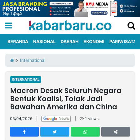
BERANDA
NASIONAL
DAERAH
EKONOMI
PARIWISATA
Informasi
KabarbaruTV
Kirim
Tentang
International
Iklan
Berita
Kami
INTERNATIONAL
Berita
Macron Desak Seluruh Negara
Nasional
International
Olahraga
Entertainment
Daerah
Pariwisata
Kuliner
Kolom
Bentuk Koalisi, Tolak Jadi
Bawahan Amerika dan China
Network
05/04/2026
|
|
1
views
PT
TREETAN