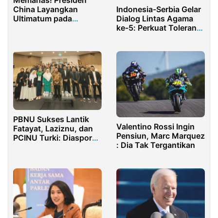
China Layangkan
Indonesia-Serbia Gelar
Ultimatum pada
Dialog Lintas Agama
Presiden Amerika
ke-5: Perkuat Toleransi
Serikat
dan Perdamaian
Antarbudaya
PBNU Sukses Lantik
Valentino Rossi Ingin
Fatayat, Laziznu, dan
Pensiun, Marc Marquez
PCINU Turki: Diaspora
: Dia Tak Tergantikan
Nahdliyin Duta Bangsa