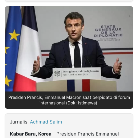
MULTIMEDIA
INDONESIA
Partner
Insight
Suara
Lens
Daily
Jalan
Idealita
Kita
Dinamikapost.com
Radar
Seedbacklink
NTB
Time
IDN
Jogja
Rakyat
News
Notice
Baru
Follow
Kabarbaru
Presiden Prancis, Emmanuel Macron saat berpidato di forum
internasional (Dok: Istimewa).
Jurnalis:
Achmad Salim
Kabar Baru, Korea
– Presiden Prancis Emmanuel