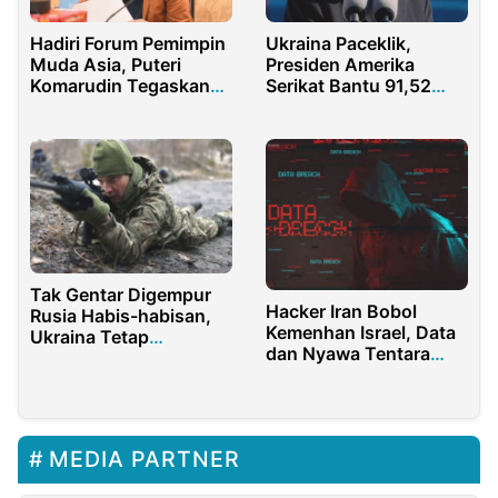
Hadiri Forum Pemimpin
Ukraina Paceklik,
Muda Asia, Puteri
Presiden Amerika
Komarudin Tegaskan
Serikat Bantu 91,52
Peran Pemuda
Triliun!
Tak Gentar Digempur
Hacker Iran Bobol
Rusia Habis-habisan,
Kemenhan Israel, Data
Ukraina Tetap
dan Nyawa Tentara
Berupaya Melawan!
Zionis Terancam!
MEDIA PARTNER