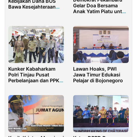
Kebijakan Dana BOS
Gelar Doa Bersama
Bawa Kesejahteraan
Anak Yatim Piatu untuk
Guru
Kesembuhan SBY
Lawan Hoaks, PWI
Kunker Kabaharkam
Jawa Timur Edukasi
Polri Tinjau Pusat
Pelajar di Bojonegoro
Perbelanjaan dan PPKM
Mikro Kota Malang