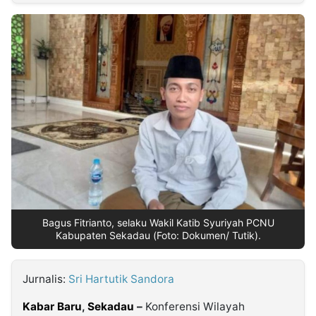
MULTIMEDIA
INDONESIA
Partner
Insight
Suara
Lens
Daily
Jalan
Idealita
Kita
Radar
Seedbacklink
NTB
Time
IDN
Jogja
Rakyat
News
Notice
Baru
Follow
Kabarbaru
Bagus Fitrianto, selaku Wakil Katib Syuriyah PCNU
Kabupaten Sekadau (Foto: Dokumen/ Tutik).
Jurnalis:
Sri Hartutik Sandora
Kabar Baru
,
Sekadau
–
Konferensi Wilayah