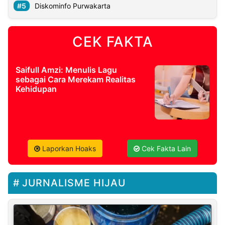
Diskominfo Purwakarta
CEK FAKTA
Saifull Amzi: Menulis Lagu
sebagai Cara Merekam Realitas
Kehidupan
Laporkan Hoaks
Cek Fakta Lain
JURNALISME HIJAU