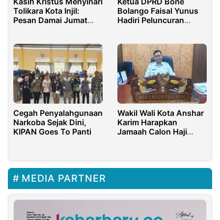
Kasih Kristus Menyinari
Ketua DPRD Bone
Tolikara Kota Injil:
Bolango Faisal Yunus
Pesan Damai Jumat
Hadiri Peluncuran
Agung dari Bupati
Proyek Farm to Factory
Willem Wandik
Cegah Penyalahgunaan
Wakil Wali Kota Anshar
Narkoba Sejak Dini,
Karim Harapkan
KIPAN Goes To Panti
Jamaah Calon Haji
Bawa Nama Baik
Daerah, Beri Pesan
Begini
MEDIA PARTNER