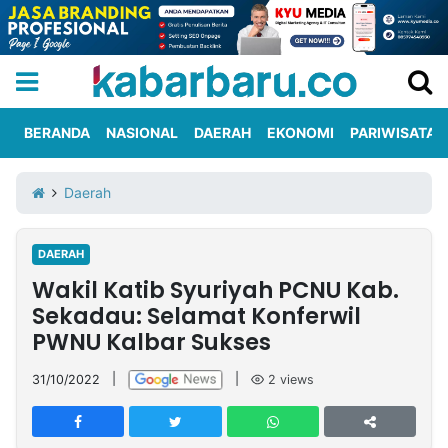
BERANDA
NASIONAL
DAERAH
EKONOMI
PARIWISATA
Informasi
KabarbaruTV
Kirim
Tentang
Daerah
Iklan
Berita
Kami
DAERAH
Berita
Wakil Katib Syuriyah PCNU Kab.
Nasional
International
Olahraga
Entertainment
Daerah
Pariwisata
Kuliner
Kolom
Sekadau: Selamat Konferwil
PWNU Kalbar Sukses
Network
31/10/2022
|
|
2
views
PT
TREETAN