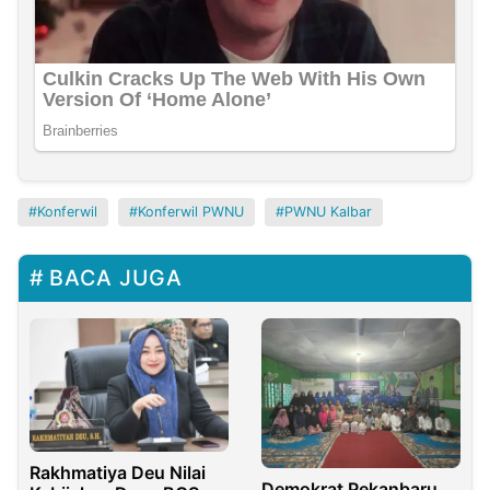
Konferwil
Konferwil PWNU
PWNU Kalbar
BACA JUGA
Rakhmatiya Deu Nilai
Demokrat Pekanbaru