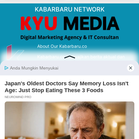
KABARBARU NETWORK
About Our Kabarbaru.co
Kabarbaru.co menyajikan berita aktual dan
inspiratif dari sudut pandang berbaik sangka
serta terverifikasi dari sumber yang tepat.
Follow Kabarbaru
Kabarbaru.co