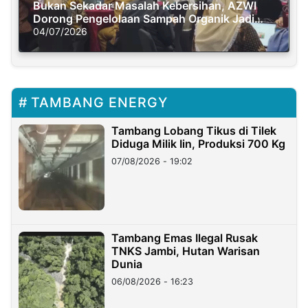
Bukan Sekadar Masalah Kebersihan, AZWI
Dorong Pengelolaan Sampah Organik Jadi
Solusi Krisis Iklim
04/07/2026
TAMBANG ENERGY
Tambang Lobang Tikus di Tilek
Diduga Milik Iin, Produksi 700 Kg
07/08/2026 - 19:02
Tambang Emas Ilegal Rusak
TNKS Jambi, Hutan Warisan
Dunia
06/08/2026 - 16:23