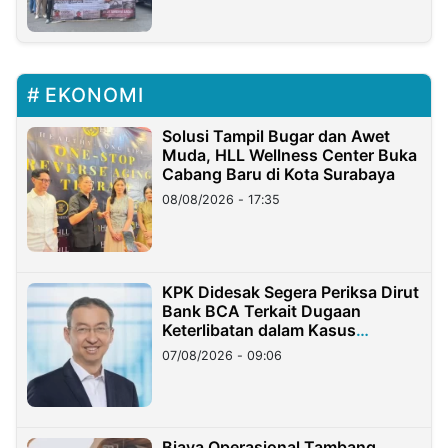
EKONOMI
Solusi Tampil Bugar dan Awet
Muda, HLL Wellness Center Buka
Cabang Baru di Kota Surabaya
08/08/2026 - 17:35
KPK Didesak Segera Periksa Dirut
Bank BCA Terkait Dugaan
Keterlibatan dalam Kasus
Hilangnya Dana Nasabah Rp2,58
07/08/2026 - 09:06
Miliar
Biaya Operasional Tambang