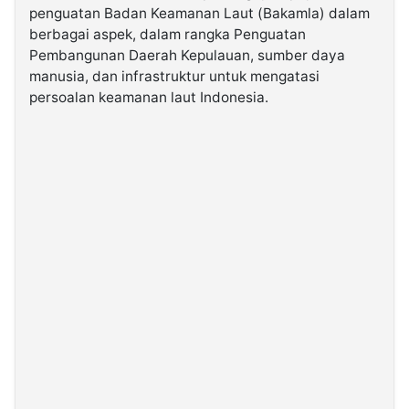
penguatan Badan Keamanan Laut (Bakamla) dalam
berbagai aspek, dalam rangka Penguatan
©
Pembangunan Daerah Kepulauan, sumber daya
Kabarbaru.co
-
manusia, dan infrastruktur untuk mengatasi
2026
persoalan keamanan laut Indonesia.
PT.
Kabarbaru
Media
Holding