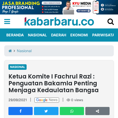
BERANDA
NASIONAL
DAERAH
EKONOMI
PARIWISATA
Informasi
KabarbaruTV
Kirim
Tentang
Nasional
Iklan
Berita
Kami
NASIONAL
Berita
Ketua Komite I Fachrul Razi :
Nasional
International
Olahraga
Entertainment
Daerah
Pariwisata
Kuliner
Kolom
Penguatan Bakamla Penting
Menjaga Kedaulatan Bangsa
Network
29/09/2021
|
|
0
views
PT
TREETAN