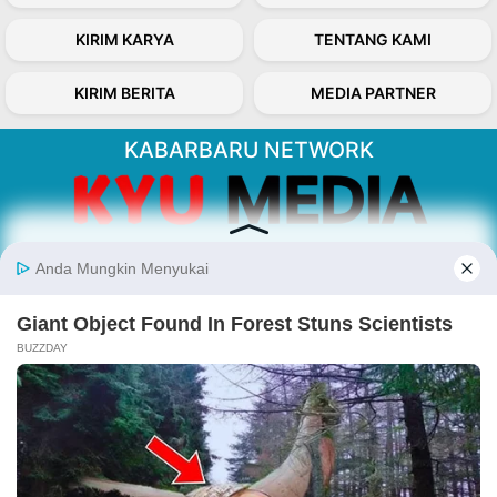
KIRIM KARYA
TENTANG KAMI
KIRIM BERITA
MEDIA PARTNER
KABARBARU NETWORK
About Our Kabarbaru.co
Kabarbaru.co menyajikan berita aktual dan
inspiratif dari sudut pandang berbaik sangka
serta terverifikasi dari sumber yang tepat.
Follow Kabarbaru