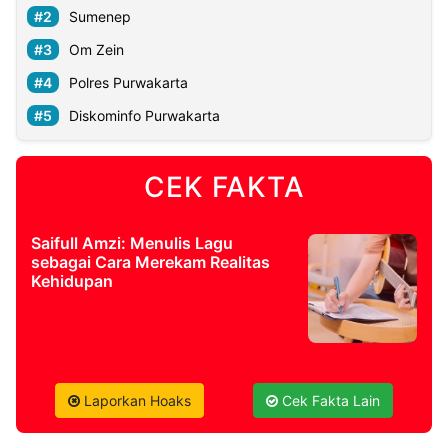
Sumenep
Om Zein
Polres Purwakarta
Diskominfo Purwakarta
CEK FAKTA
Saifull Amzi: Menulis Lagu
sebagai Cara Merekam Realitas
Kehidupan
Laporkan Hoaks
Cek Fakta Lain