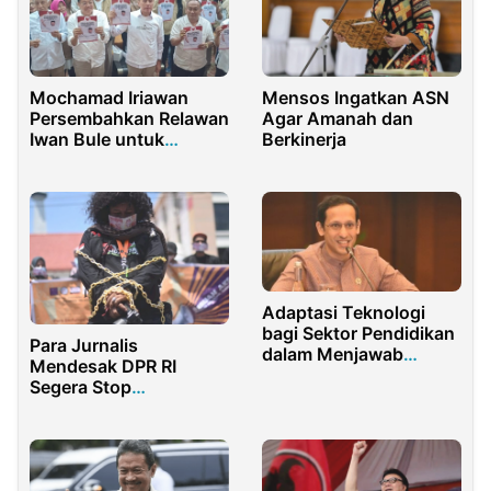
Mochamad Iriawan
Mensos Ingatkan ASN
Persembahkan Relawan
Agar Amanah dan
Iwan Bule untuk
Berkinerja
Pemenangan Prabowo
Presiden RI 2024
Adaptasi Teknologi
bagi Sektor Pendidikan
Para Jurnalis
dalam Menjawab
Mendesak DPR RI
Tantangan Masa
Segera Stop
Depan
Pembahasan RUU
Penyiaran