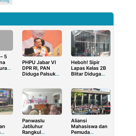
orong
– 5
PHPU Jabar VI
Heboh! Sipir
na
DPR RI, PAN
Lapas Kelas 2B
ura
Diduga Palsukan
Blitar Diduga
ka,
Bukti di MK, PKS
Jual Kamar
apan
Pertimbangkan
Sultan, Koruptor
Proses Pidana!
Bayar 180 Juta
Panwaslu
Aliansi
an
Jatiluhur
Mahasiswa dan
h
Rangkul
Pemuda