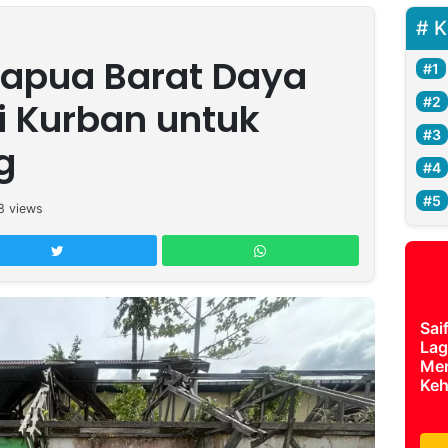
K
Papua Barat Daya
i Kurban untuk
g
8
views
Sai
Lag
Mer
Keh