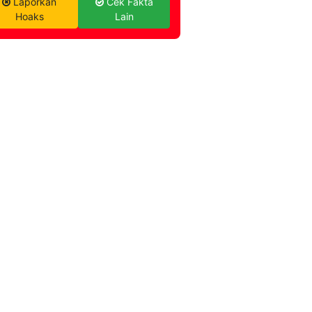
Laporkan
Cek Fakta
Hoaks
Lain