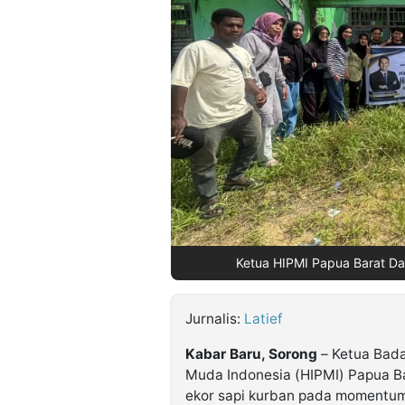
©
Kabarbaru.co
-
2026
PT.
Kabarbaru
Media
Holding
Ketua HIPMI Papua Barat Da
Jurnalis:
Latief
Kabar Baru, Sorong
– Ketua Bad
Muda Indonesia (HIPMI) Papua Ba
ekor sapi kurban pada momentum 