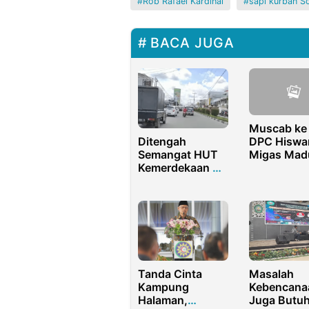
Rob Rafael Kardinal
sapi kurban S
BACA JUGA
Muscab ke 
Ditengah
DPC Hiswa
Semangat HUT
Migas Mad
Kemerdekaan RI-
Resmi Dibu
79, Perbaikan
Begini Har
Jalan Jenderal
Ketuanya
Sudirman Ujung
Batu Usai
Dikerjakan
Tanda Cinta
Masalah
Kampung
Kebencana
Halaman,
Juga Butu