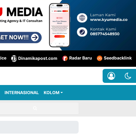
tice
Radar Baru
Seedbacklink
Dinamikapost.com
INTERNASIONAL
KOLOM