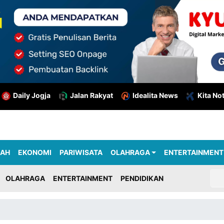
Daily Jogja
Jalan Rakyat
Idealita News
Kita No
RAH
EKONOMI
PARIWISATA
OLAHRAGA
ENTERTAINMENT
OLAHRAGA
ENTERTAINMENT
PENDIDIKAN