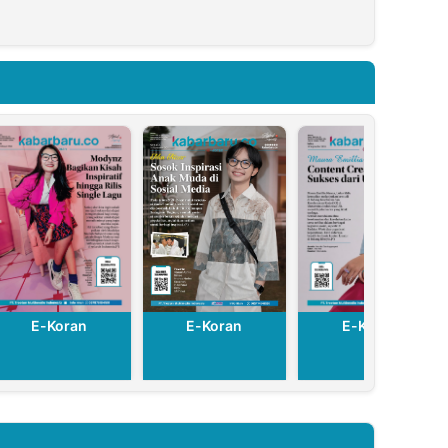
Koresponden
Lampung
t
kabarbaru.co
Kembali akan
jaga
Jadi Pemateri
Demo KPK
n
Dalam RDK
Publikasi dan
Dokumentasi
E-Koran
E-Koran
E-Koran