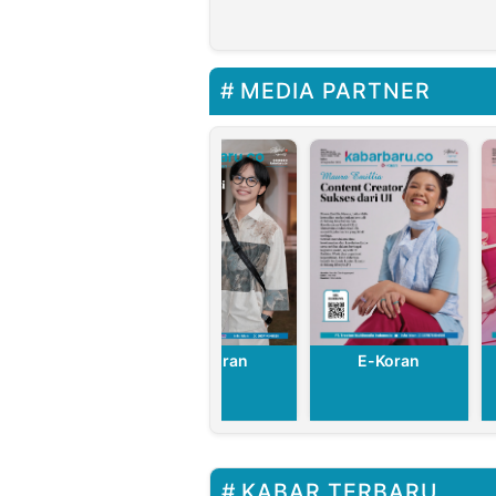
Haedar Nashir
Peran
Resmikan RS
Masyaraka
Muhammadiyah
Dalam Men
Bandung
Lingkunga
MEDIA PARTNER
Selatan
E-Koran
E-Koran
E-Koran
KABAR TERBARU