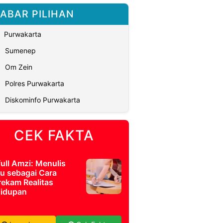
ABAR PILIHAN
Purwakarta
Sumenep
Om Zein
Polres Purwakarta
Diskominfo Purwakarta
CEK FAKTA
full Amzi: Menulis
u sebagai Cara
ekam Realitas
idupan