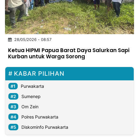
MULTIMEDIA
INDONESIA
Partner
28/05/2026 - 08:57
Insight
Suara
Lens
Daily
Jalan
Idealita
Kita
Dinamikapost.com
Radar
Seedbacklink
Ketua HIPMI Papua Barat Daya Salurkan Sapi
NTB
Time
IDN
Jogja
Rakyat
News
Notice
Baru
Kurban untuk Warga Sorong
Follow
Kabarbaru
KABAR PILIHAN
Purwakarta
Sumenep
Om Zein
Polres Purwakarta
Diskominfo Purwakarta