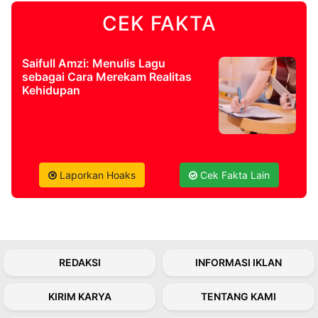
CEK FAKTA
©
Kabarbaru.co
-
2026
Saifull Amzi: Menulis Lagu
sebagai Cara Merekam Realitas
Kehidupan
PT.
Kabarbaru
Media
Holding
Laporkan Hoaks
Cek Fakta Lain
REDAKSI
INFORMASI IKLAN
KIRIM KARYA
TENTANG KAMI