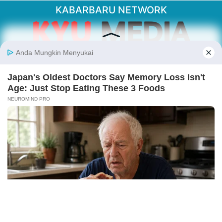
KABARBARU NETWORK
About Our Kabarbaru.co
Kabarbaru.co menyajikan berita aktual dan
inspiratif dari sudut pandang berbaik sangka
serta terverifikasi dari sumber yang tepat.
Follow Kabarbaru
Kabarbaru.co
Copyright © 2026. All rights reserved