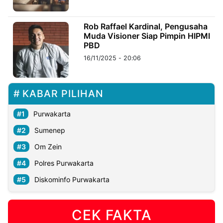
©
Rob Raffael Kardinal, Pengusaha
Kabarbaru.co
Muda Visioner Siap Pimpin HIPMI
-
2026
PBD
16/11/2025 - 20:06
PT.
Kabarbaru
Media
Holding
KABAR PILIHAN
Purwakarta
Sumenep
Om Zein
Polres Purwakarta
Diskominfo Purwakarta
CEK FAKTA