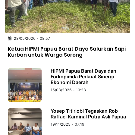
MULTIMEDIA
INDONESIA
Partner
28/05/2026 - 08:57
Insight
Suara
Lens
Daily
Jalan
Idealita
Kita
Dinamikapost.com
Radar
Seedbacklink
Ketua HIPMI Papua Barat Daya Salurkan Sapi
NTB
Time
IDN
Jogja
Rakyat
News
Notice
Baru
Kurban untuk Warga Sorong
Follow
Kabarbaru
HIPMI Papua Barat Daya dan
Forkopimda Perkuat Sinergi
Ekonomi Daerah
15/03/2026 - 19:23
Yosep Titirlobi Tegaskan Rob
Raffael Kardinal Putra Asli Papua
19/11/2025 - 07:19