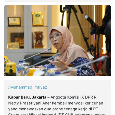
MULTIMEDIA
INDONESIA
Partner
Insight
Suara
Lens
Daily
Jalan
Idealita
Kita
Dinamikapost.com
Radar
Seedbacklink
NTB
Time
IDN
Jogja
Rakyat
News
Notice
Baru
Follow
Kabarbaru
:
Muhammad Imtiyaz
Kabar Baru, Jakarta
–
Anggota Komisi IX DPR RI
Netty Prasetiyani Aher kembali menyoal kericuhan
yang menewaskan dua orang tenaga kerja di PT
Gunbuster Nickel Industri (PT GNI) beberapa waktu