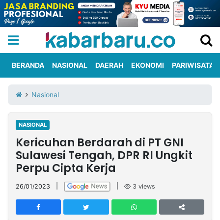
BERANDA
NASIONAL
DAERAH
EKONOMI
PARIWISATA
Informasi
KabarbaruTV
Kirim
Tentang
Nasional
Iklan
Berita
Kami
NASIONAL
Berita
Kericuhan Berdarah di PT GNI
Nasional
International
Olahraga
Entertainment
Daerah
Pariwisata
Kuliner
Kolom
Sulawesi Tengah, DPR RI Ungkit
Perpu Cipta Kerja
Network
26/01/2023
|
|
3
views
PT
TREETAN