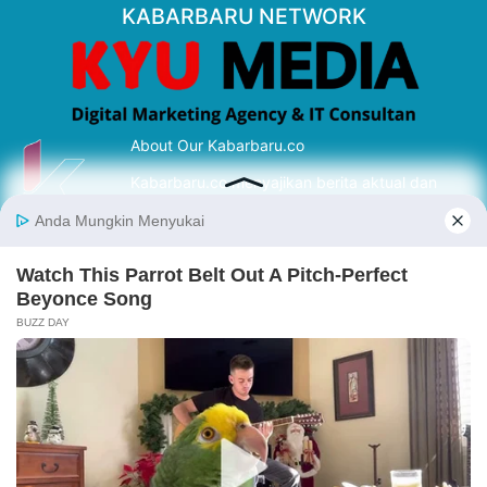
KABARBARU NETWORK
About Our Kabarbaru.co
Kabarbaru.co menyajikan berita aktual dan
inspiratif dari sudut pandang berbaik sangka
serta terverifikasi dari sumber yang tepat.
Follow Kabarbaru
Kabarbaru.co
Copyright © 2026. All rights reserved