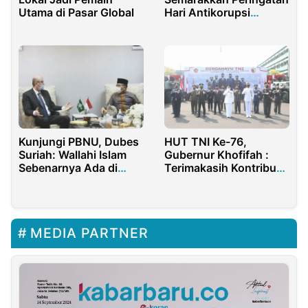
Utama di Pasar Global
Hari Antikorupsi
Sedunia 2023
Kunjungi PBNU, Dubes
HUT TNI Ke-76,
Suriah: Wallahi Islam
Gubernur Khofifah :
Sebenarnya Ada di
Terimakasih Kontribusi
Indonesia!
TNI Tangani Pandemi
Covid-19 Luar Biasa
MEDIA PARTNER