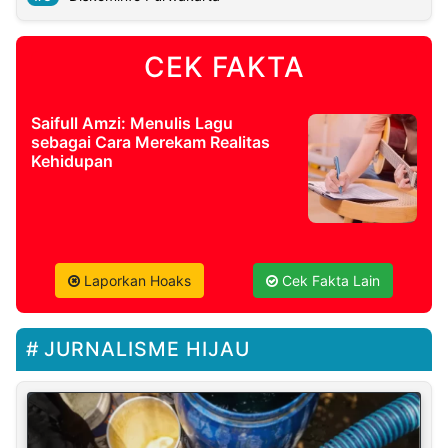
CEK FAKTA
Saifull Amzi: Menulis Lagu
sebagai Cara Merekam Realitas
Kehidupan
Laporkan Hoaks
Cek Fakta Lain
JURNALISME HIJAU