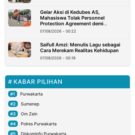
Gelar Aksi di Kedubes AS,
Mahasiswa Tolak Personnel
Protection Agreement demi
Kedaulatan Negara
07/08/2026 - 00:22
Saifull Amzi: Menulis Lagu sebagai
Cara Merekam Realitas Kehidupan
07/08/2026 - 00:18
KABAR PILIHAN
Purwakarta
Sumenep
Om Zein
Polres Purwakarta
Diskominfo Purwakarta