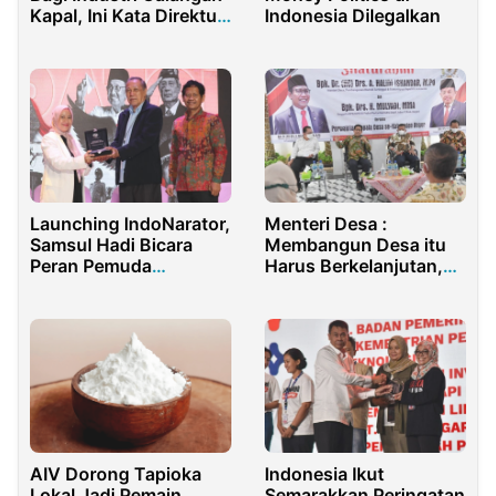
Kapal, Ini Kata Direktur
Indonesia Dilegalkan
MSC
Launching IndoNarator,
Menteri Desa :
Samsul Hadi Bicara
Membangun Desa itu
Peran Pemuda
Harus Berkelanjutan,
Menjemput Zaman
Sangat Detail Tapi
Tidak Rumit
AIV Dorong Tapioka
Indonesia Ikut
Lokal Jadi Pemain
Semarakkan Peringatan