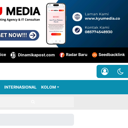
tice
Radar Baru
Seedbacklink
Dinamikapost.com
INTERNASIONAL
KOLOM