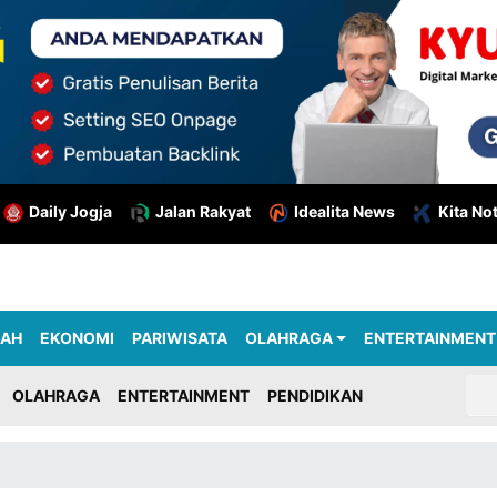
Daily Jogja
Jalan Rakyat
Idealita News
Kita No
RAH
EKONOMI
PARIWISATA
OLAHRAGA
ENTERTAINMENT
OLAHRAGA
ENTERTAINMENT
PENDIDIKAN