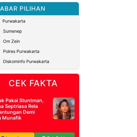
ABAR PILIHAN
Purwakarta
Sumenep
Om Zein
Polres Purwakarta
Diskominfo Purwakarta
CEK FAKTA
ak Pakai Stuntman,
a Septriasa Rela
antungan Demi
m Munafik