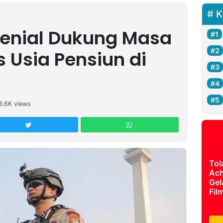
K
lenial Dukung Masa
s Usia Pensiun di
3.6K
views
Tol
Ach
Gel
Fil