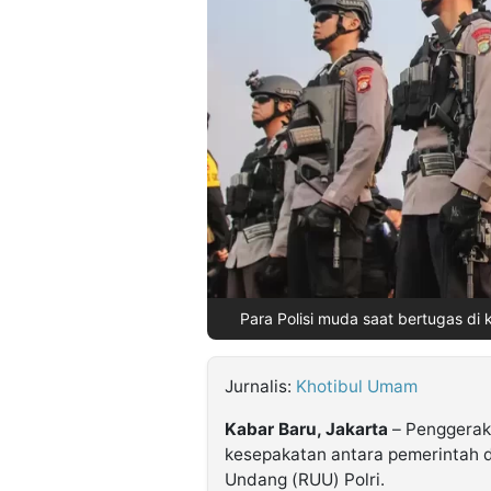
©
Kabarbaru.co
-
2026
PT.
Kabarbaru
Media
Holding
Para Polisi muda saat bertugas di
Jurnalis:
Khotibul Umam
Kabar Baru, Jakarta
– Penggerak 
kesepakatan antara pemerintah 
Undang (RUU) Polri.