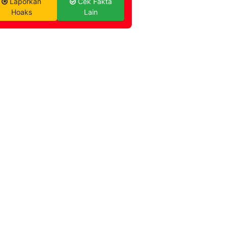
Laporkan
Cek Fakta
Hoaks
Lain