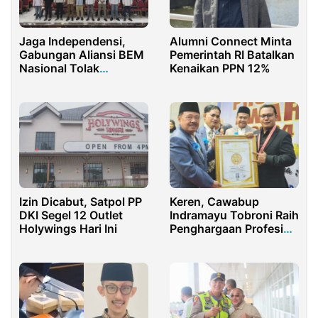
Jaga Independensi,
Alumni Connect Minta
Gabungan Aliansi BEM
Pemerintah RI Batalkan
Nasional Tolak
Kenaikan PPN 12%
Penunggangan
Gerakan Mahasiswa
Izin Dicabut, Satpol PP
Keren, Cawabup
DKI Segel 12 Outlet
Indramayu Tobroni Raih
Holywings Hari Ini
Penghargaan Profesi
Award 2024