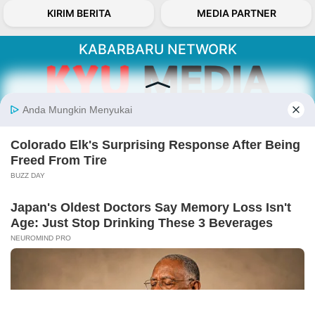
KIRIM BERITA
MEDIA PARTNER
KABARBARU NETWORK
About Our Kabarbaru.co
Kabarbaru.co menyajikan berita aktual dan
inspiratif dari sudut pandang berbaik sangka
serta terverifikasi dari sumber yang tepat.
Follow Kabarbaru