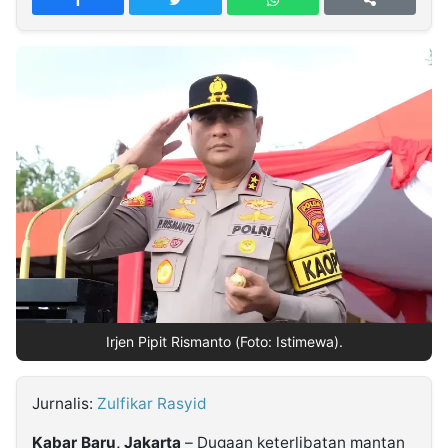
MULTIMEDIA
INDONESIA
Partner
Insight
Suara
Lens
Daily
Jalan
Idealita
Kita
Dinamikapost.com
Radar
Seedbacklink
NTB
Time
IDN
Jogja
Rakyat
News
Notice
Baru
Follow
Kabarbaru
Irjen Pipit Rismanto (Foto: Istimewa).
Jurnalis:
Zulfikar Rasyid
Kabar Baru, Jakarta
– Dugaan keterlibatan mantan