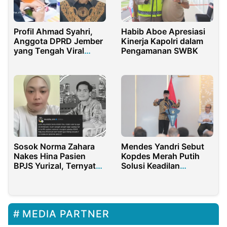
Profil Ahmad Syahri,
Habib Aboe Apresiasi
Anggota DPRD Jember
Kinerja Kapolri dalam
yang Tengah Viral
Pengamanan SWBK
Karena Bermain Game
dan Merokok saat
Rapat
Sosok Norma Zahara
Mendes Yandri Sebut
Nakes Hina Pasien
Kopdes Merah Putih
BPJS Yurizal, Ternyata
Solusi Keadilan
Anak Anggota DPRD
Ekonomi di Papua
Tasikmalaya Ade
Lukman
MEDIA PARTNER