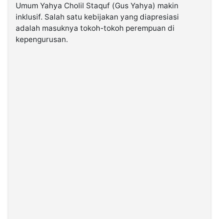
Umum Yahya Cholil Staquf (Gus Yahya) makin
inklusif. Salah satu kebijakan yang diapresiasi
©
adalah masuknya tokoh-tokoh perempuan di
Kabarbaru.co
-
kepengurusan.
2026
PT.
Kabarbaru
Media
Holding