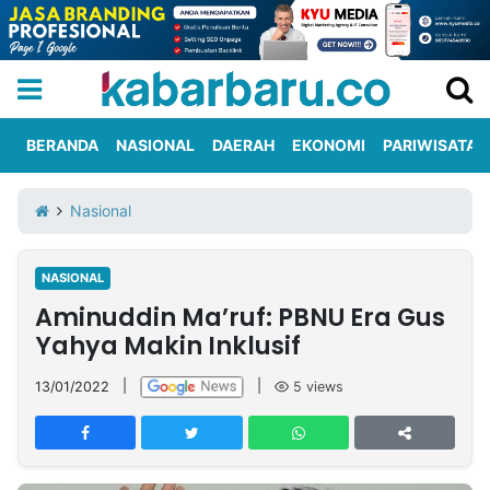
BERANDA
NASIONAL
DAERAH
EKONOMI
PARIWISATA
Informasi
KabarbaruTV
Kirim
Tentang
Nasional
Iklan
Berita
Kami
NASIONAL
Berita
Aminuddin Ma’ruf: PBNU Era Gus
Nasional
International
Olahraga
Entertainment
Daerah
Pariwisata
Kuliner
Kolom
Yahya Makin Inklusif
13/01/2022
|
|
5
views
Network
PT
TREETAN