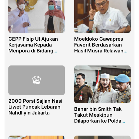
CEPP Fisip UI Ajukan
Moeldoko Cawapres
Kerjasama Kepada
Favorit Berdasarkan
Menpora di Bidang
Hasil Musra Relawan
Kepemudaan
Presiden Jokowi
2000 Porsi Sajian Nasi
Liwet Puncak Lebaran
Bahar bin Smith Tak
Nahdliyin Jakarta
Takut Meskipun
Dilaporkan ke Polda
Metro Jaya