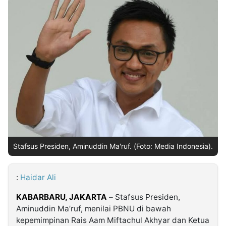
MULTIMEDIA
INDONESIA
Partner
Insight
Suara
Lens
Daily
Jalan
Idealita
Kita
Dinamikapost.com
Radar
Seedbacklink
NTB
Time
IDN
Jogja
Rakyat
News
Notice
Baru
Follow
Kabarbaru
Stafsus Presiden, Aminuddin Ma'ruf. (Foto: Media Indonesia).
:
Haidar Ali
KABARBARU,
JAKARTA
– Stafsus Presiden,
Aminuddin Ma’ruf, menilai PBNU di bawah
kepemimpinan Rais Aam Miftachul Akhyar dan Ketua