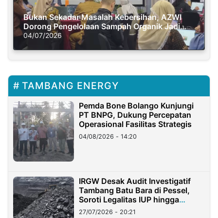
Bukan Sekadar Masalah Kebersihan, AZWI
Dorong Pengelolaan Sampah Organik Jadi
Solusi Krisis Iklim
04/07/2026
TAMBANG ENERGY
Pemda Bone Bolango Kunjungi
PT BNPG, Dukung Percepatan
Operasional Fasilitas Strategis
04/08/2026 - 14:20
IRGW Desak Audit Investigatif
Tambang Batu Bara di Pessel,
Soroti Legalitas IUP hingga
Stockpile
27/07/2026 - 20:21