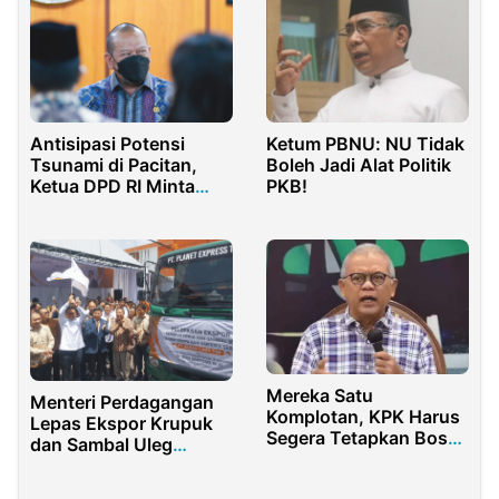
Ketum PBNU: NU Tidak
Antisipasi Potensi
Boleh Jadi Alat Politik
Tsunami di Pacitan,
PKB!
Ketua DPD RI Minta
Pemerintah Siapkan
Skenario Penyelamatan
Mereka Satu
Menteri Perdagangan
Komplotan, KPK Harus
Lepas Ekspor Krupuk
Segera Tetapkan Bos
dan Sambal Uleg
Maktour Tersangka
Sidoarjo