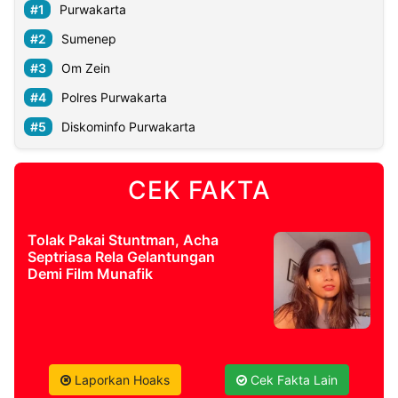
Purwakarta
Sumenep
Om Zein
Polres Purwakarta
Diskominfo Purwakarta
CEK FAKTA
Tolak Pakai Stuntman, Acha
Septriasa Rela Gelantungan
Demi Film Munafik
Laporkan Hoaks
Cek Fakta Lain