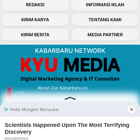
REDAKSI
INFORMASI IKLAN
KIRIM KARYA
TENTANG KAMI
KIRIM BERITA
MEDIA PARTNER
KABARBARU NETWORK
About Our Kabarbaru.co
Kabarbaru.co menyajikan berita aktual dan
inspiratif dari sudut pandang berbaik sangka
serta terverifikasi dari sumber yang tepat.
Follow Kabarbaru