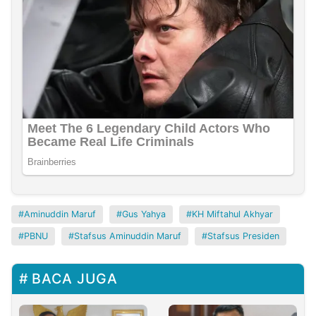
Aminuddin Maruf
Gus Yahya
KH Miftahul Akhyar
PBNU
Stafsus Aminuddin Maruf
Stafsus Presiden
BACA JUGA