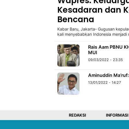
Wapres: Keluarg
Kesadaran dan 
Bencana
©
Kabarbaru.co
-
Kabar Baru, Jakarta- Gugusan kepulaua
2026
kali menyebabkan Indonesia menjadi
PT.
Rais Aam PBNU KH
Kabarbaru
MUI
Media
Holding
09/03/2022 - 23:35
Aminuddin Ma’ruf:
13/01/2022 - 14:27
REDAKSI
INFORMASI