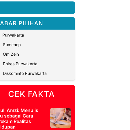
ABAR PILIHAN
Purwakarta
Sumenep
Om Zein
Polres Purwakarta
Diskominfo Purwakarta
CEK FAKTA
full Amzi: Menulis
u sebagai Cara
ekam Realitas
idupan