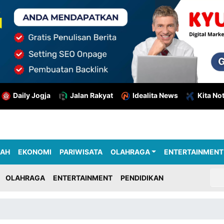
Daily Jogja
Jalan Rakyat
Idealita News
Kita No
RAH
EKONOMI
PARIWISATA
OLAHRAGA
ENTERTAINMENT
OLAHRAGA
ENTERTAINMENT
PENDIDIKAN