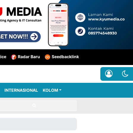
tice
Radar Baru
Seedbacklink
INTERNASIONAL
KOLOM