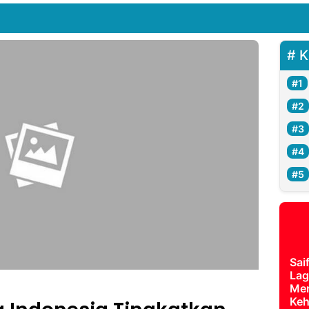
R
K
Sai
Lag
Mer
Keh