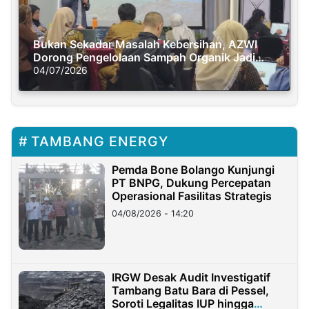
Bukan Sekadar Masalah Kebersihan, AZWI
Dorong Pengelolaan Sampah Organik Jadi
Solusi Krisis Iklim
04/07/2026
TAMBANG ENERGY
Pemda Bone Bolango Kunjungi
PT BNPG, Dukung Percepatan
Operasional Fasilitas Strategis
04/08/2026 - 14:20
IRGW Desak Audit Investigatif
Tambang Batu Bara di Pessel,
Soroti Legalitas IUP hingga