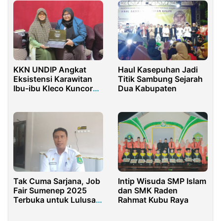
KKN UNDIP Angkat
Haul Kasepuhan Jadi
Eksistensi Karawitan
Titik Sambung Sejarah
Ibu-ibu Kleco Kuncoro
Dua Kabupaten
Laras dalam
Etnovideografi
Tak Cuma Sarjana, Job
Intip Wisuda SMP Islam
Fair Sumenep 2025
dan SMK Raden
Terbuka untuk Lulusan
Rahmat Kubu Raya
SMP