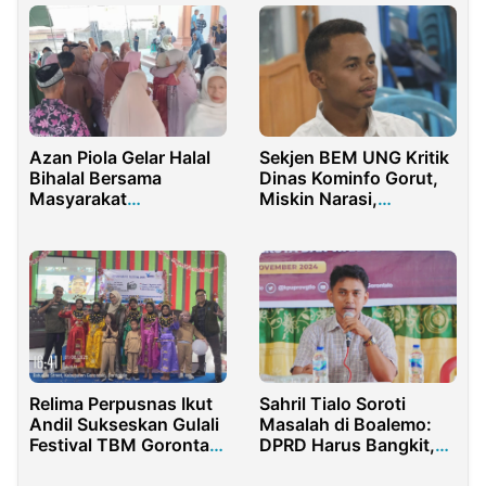
Azan Piola Gelar Halal
Sekjen BEM UNG Kritik
Bihalal Bersama
Dinas Kominfo Gorut,
Masyarakat
Miskin Narasi,
Botupingge
Substansi, dan
Kreativitas
Relima Perpusnas Ikut
Sahril Tialo Soroti
Andil Sukseskan Gulali
Masalah di Boalemo:
Festival TBM Gorontalo
DPRD Harus Bangkit,
di SDN 10 Batudaa
Pertajam Pengawasan!