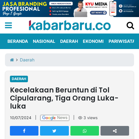
BERANDA
NASIONAL
DAERAH
EKONOMI
PARIWISATA
Informasi
KabarbaruTV
Kirim
Tentang
Daerah
Iklan
Berita
Kami
DAERAH
Berita
Kecelakaan Beruntun di Tol
Nasional
International
Olahraga
Entertainment
Daerah
Pariwisata
Kuliner
Kolom
Cipularang, Tiga Orang Luka-
luka
Network
10/07/2024
|
|
3
views
PT
TREETAN