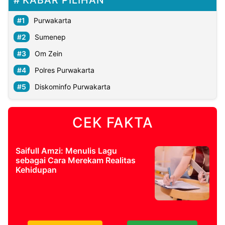
Purwakarta
Sumenep
Om Zein
Polres Purwakarta
Diskominfo Purwakarta
CEK FAKTA
Saifull Amzi: Menulis Lagu
sebagai Cara Merekam Realitas
Kehidupan