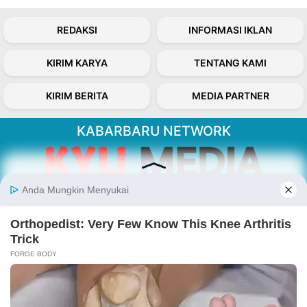
REDAKSI
INFORMASI IKLAN
KIRIM KARYA
TENTANG KAMI
KIRIM BERITA
MEDIA PARTNER
KABARBARU NETWORK
About Our Kabarbaru.co
Kabarbaru.co menyajikan berita aktual dan
inspiratif dari sudut pandang berbaik sangka
serta terverifikasi dari sumber yang tepat.
Follow Kabarbaru