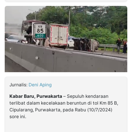
MULTIMEDIA
INDONESIA
Partner
Insight
Suara
Lens
Daily
Jalan
Idealita
Kita
Dinamikapost.com
Radar
Seedbacklink
NTB
Time
IDN
Jogja
Rakyat
News
Notice
Baru
Follow
Kabarbaru
Jurnalis:
Deni Aping
Kabar Baru, Purwakarta
– Sepuluh kendaraan
terlibat dalam kecelakaan beruntun di tol Km 85 B,
Cipularang, Purwakarta, pada Rabu (10/7/2024)
sore ini.