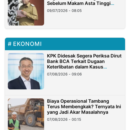
Sebelum Makam Asta Tinggi
Longsor
09/07/2026 - 08:05
EKONOMI
KPK Didesak Segera Periksa Dirut
Bank BCA Terkait Dugaan
Keterlibatan dalam Kasus
Hilangnya Dana Nasabah Rp2,58
07/08/2026 - 09:06
Miliar
Biaya Operasional Tambang
Terus Membengkak? Ternyata Ini
yang Jadi Akar Masalahnya
07/08/2026 - 00:15