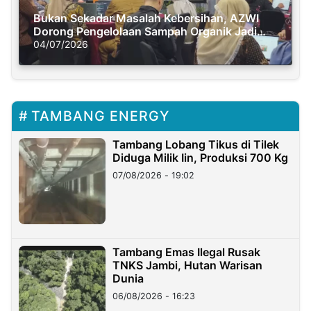
Bukan Sekadar Masalah Kebersihan, AZWI
Dorong Pengelolaan Sampah Organik Jadi
Solusi Krisis Iklim
04/07/2026
TAMBANG ENERGY
Tambang Lobang Tikus di Tilek
Diduga Milik Iin, Produksi 700 Kg
07/08/2026 - 19:02
Tambang Emas Ilegal Rusak
TNKS Jambi, Hutan Warisan
Dunia
06/08/2026 - 16:23