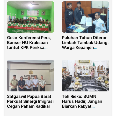
Gelar Konferensi Pers,
Puluhan Tahun Diteror
Banser NU Kraksaan
Limbah Tambak Udang,
tuntut KPK Periksa
Warga Kepanjen
Gubernur Jawa Timur
Geruduk DPRD Jember!
Satgaswil Papua Barat
Teh Rieke: BUMN
Perkuat Sinergi Imigrasi
Harus Hadir, Jangan
Cegah Paham Radikal
Biarkan Rakyat
Terlantar di Wilayah
Operasional