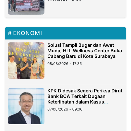
EKONOMI
Solusi Tampil Bugar dan Awet
Muda, HLL Wellness Center Buka
Cabang Baru di Kota Surabaya
08/08/2026 - 17:35
KPK Didesak Segera Periksa Dirut
Bank BCA Terkait Dugaan
Keterlibatan dalam Kasus
Hilangnya Dana Nasabah Rp2,58
07/08/2026 - 09:06
Miliar