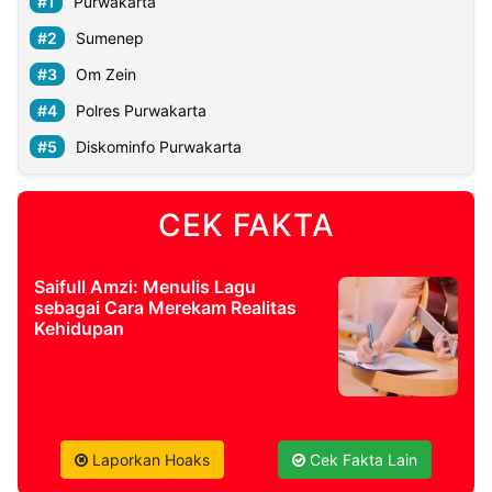
Purwakarta
Sumenep
Om Zein
Polres Purwakarta
Diskominfo Purwakarta
CEK FAKTA
Saifull Amzi: Menulis Lagu
sebagai Cara Merekam Realitas
Kehidupan
Laporkan Hoaks
Cek Fakta Lain