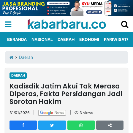
BERANDA
NASIONAL
DAERAH
EKONOMI
PARIWISATA
Informasi
KabarbaruTV
Kirim
Tentang
Daerah
Iklan
Berita
Kami
DAERAH
Berita
Kadisdik Jatim Akui Tak Merasa
Nasional
International
Olahraga
Entertainment
Daerah
Pariwisata
Kuliner
Kolom
Diperas, Fakta Persidangan Jadi
Sorotan Hakim
Network
31/01/2026
|
|
3
views
PT
TREETAN