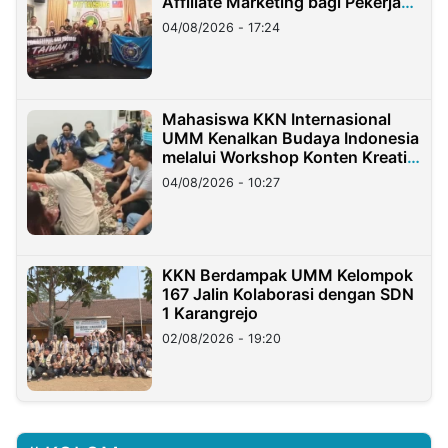
Affiliate Marketing bagi Pekerja
Migran Indonesia di Taiwan
04/08/2026 - 17:24
Mahasiswa KKN Internasional
UMM Kenalkan Budaya Indonesia
melalui Workshop Konten Kreatif
di Taiwan
04/08/2026 - 10:27
KKN Berdampak UMM Kelompok
167 Jalin Kolaborasi dengan SDN
1 Karangrejo
02/08/2026 - 19:20