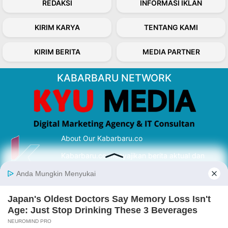
REDAKSI
INFORMASI IKLAN
KIRIM KARYA
TENTANG KAMI
KIRIM BERITA
MEDIA PARTNER
KABARBARU NETWORK
About Our Kabarbaru.co
Kabarbaru.co menyajikan berita aktual dan
inspiratif dari sudut pandang berbaik sangka
serta terverifikasi dari sumber yang tepat.
Follow Kabarbaru