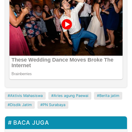
Aktivis Mahasiswa
Aries agung Paewai
Berita jatim
Disdik Jatim
PN Surabaya
BACA JUGA