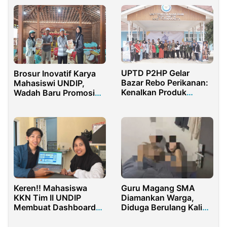
UPTD P2HP Gelar
Brosur Inovatif Karya
Bazar Rebo Perikanan:
Mahasiswi UNDIP,
Kenalkan Produk
Wadah Baru Promosi
Olahan dan Layanan
Karawitan
Kesehatan Hewan
Keren!! Mahasiswa
Guru Magang SMA
KKN Tim II UNDIP
Diamankan Warga,
Membuat Dashboard
Diduga Berulang Kali
Penimbangan
Bawa Murid ke
Posyandu untuk Dinas
Kontrakan