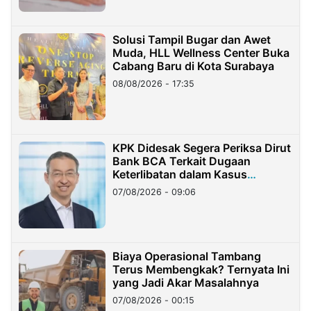
Solusi Tampil Bugar dan Awet
Muda, HLL Wellness Center Buka
Cabang Baru di Kota Surabaya
08/08/2026 - 17:35
KPK Didesak Segera Periksa Dirut
Bank BCA Terkait Dugaan
Keterlibatan dalam Kasus
Hilangnya Dana Nasabah Rp2,58
07/08/2026 - 09:06
Miliar
Biaya Operasional Tambang
Terus Membengkak? Ternyata Ini
yang Jadi Akar Masalahnya
07/08/2026 - 00:15