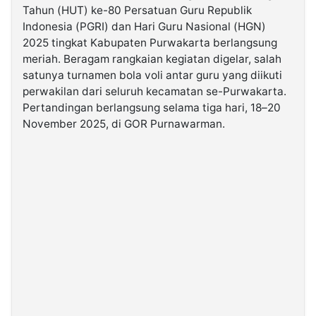
Tahun (HUT) ke-80 Persatuan Guru Republik
Indonesia (PGRI) dan Hari Guru Nasional (HGN)
©
2025 tingkat Kabupaten Purwakarta berlangsung
Kabarbaru.co
-
meriah. Beragam rangkaian kegiatan digelar, salah
2026
satunya turnamen bola voli antar guru yang diikuti
perwakilan dari seluruh kecamatan se-Purwakarta.
PT.
Pertandingan berlangsung selama tiga hari, 18–20
Kabarbaru
Media
November 2025, di GOR Purnawarman.
Holding