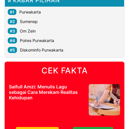
KABAR PILIHAN
Purwakarta
Sumenep
Om Zein
Polres Purwakarta
Diskominfo Purwakarta
CEK FAKTA
Saifull Amzi: Menulis Lagu
sebagai Cara Merekam Realitas
Kehidupan