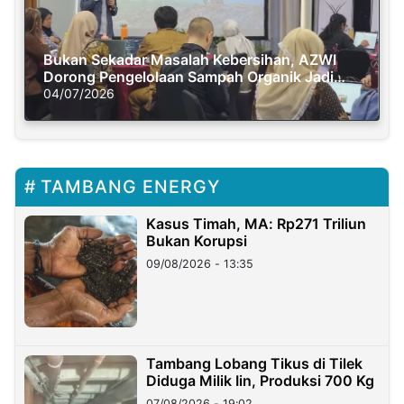
Bukan Sekadar Masalah Kebersihan, AZWI
Dorong Pengelolaan Sampah Organik Jadi
Solusi Krisis Iklim
04/07/2026
TAMBANG ENERGY
Kasus Timah, MA: Rp271 Triliun
Bukan Korupsi
09/08/2026 - 13:35
Tambang Lobang Tikus di Tilek
Diduga Milik Iin, Produksi 700 Kg
07/08/2026 - 19:02