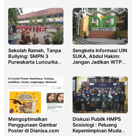
2024
Sekolah Ramah, Tanpa
Sengketa Informasi UIN
Bullying: SMPN 3
SUKA, Abdul Hakim:
Purwakarta Luncurkan
Jangan Jadikan WTP
MPLS Inspiratif
Sebagai Pelindung
Mengoptimalkan
Diskusi Publik HMPS
Penggunaan Gambar
Sosiologi : Peluang
Poster di Dianisa.com
Kepemimpinan Muda