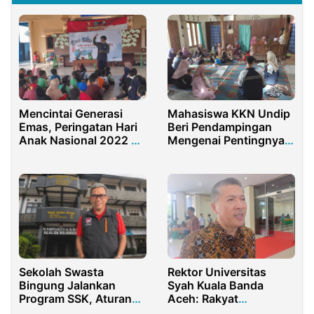
Mencintai Generasi
Mahasiswa KKN Undip
Emas, Peringatan Hari
Beri Pendampingan
Anak Nasional 2022 Di
Mengenai Pentingnya
Kabupaten Sidoarjo
Literasi Pada Anak Usia
Dini
Sekolah Swasta
Rektor Universitas
Bingung Jalankan
Syah Kuala Banda
Program SSK, Aturan
Aceh: Rakyat
Teknis Masih Abu-Abu
Menikmati Pemilu