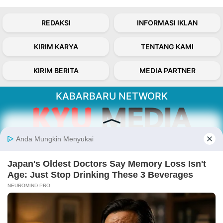
REDAKSI
INFORMASI IKLAN
KIRIM KARYA
TENTANG KAMI
KIRIM BERITA
MEDIA PARTNER
KABARBARU NETWORK
About Our Kabarbaru.co
Kabarbaru.co menyajikan berita aktual dan
inspiratif dari sudut pandang berbaik sangka
serta terverifikasi dari sumber yang tepat.
Follow Kabarbaru