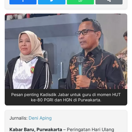
MULTIMEDIA
INDONESIA
Partner
Insight
Suara
Lens
Daily
Jalan
Idealita
Kita
Dinamikapost.com
Radar
Seedbacklink
NTB
Time
IDN
Jogja
Rakyat
News
Notice
Baru
Follow
Kabarbaru
Pesan penting Kadisdik Jabar untuk guru di momen HUT
ke-80 PGRI dan HGN di Purwakarta.
Jurnalis:
Deni Aping
Kabar Baru, Purwakarta
– Peringatan Hari Ulang