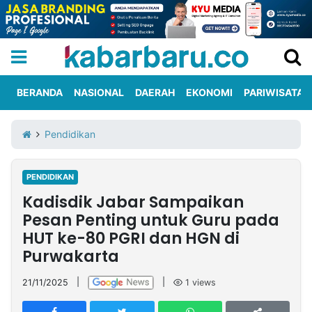
BERANDA
NASIONAL
DAERAH
EKONOMI
PARIWISATA
Informasi
KabarbaruTV
Kirim
Tentang
Pendidikan
Iklan
Berita
Kami
PENDIDIKAN
Berita
Kadisdik Jabar Sampaikan
Nasional
International
Olahraga
Entertainment
Daerah
Pariwisata
Kuliner
Kolom
Pesan Penting untuk Guru pada
HUT ke-80 PGRI dan HGN di
Purwakarta
Network
21/11/2025
|
|
1
views
PT
TREETAN