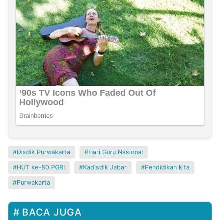
Disdik Purwakarta
Hari Guru Nasional
HUT ke-80 PGRI
Kadisdik Jabar
Pendidikan kita
Purwakarta
BACA JUGA