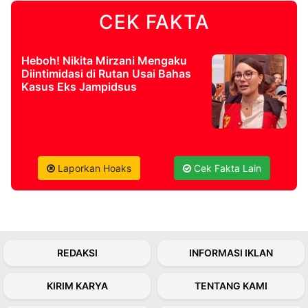
CEK FAKTA
©
Kabarbaru.co
-
Heboh! Nikita Mirzani Mengaku
2026
Diintimidasi di Rutan Usai Bahas
Kasus Eks Jampidsus
PT.
Kabarbaru
Media
Holding
Laporkan Hoaks
Cek Fakta Lain
REDAKSI
INFORMASI IKLAN
KIRIM KARYA
TENTANG KAMI