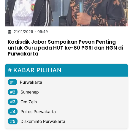
MULTIMEDIA
INDONESIA
Partner
21/11/2025 - 09:49
Kadisdik Jabar Sampaikan Pesan Penting
Insight
Suara
Lens
Daily
Jalan
Idealita
Kita
Dinamikapost.com
Radar
Seedbacklink
untuk Guru pada HUT ke-80 PGRI dan HGN di
NTB
Time
IDN
Jogja
Rakyat
News
Notice
Baru
Purwakarta
Follow
KABAR PILIHAN
Kabarbaru
Purwakarta
Sumenep
Om Zein
Polres Purwakarta
Diskominfo Purwakarta