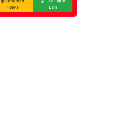
Laporkan
Cek Fakta
Hoaks
Lain