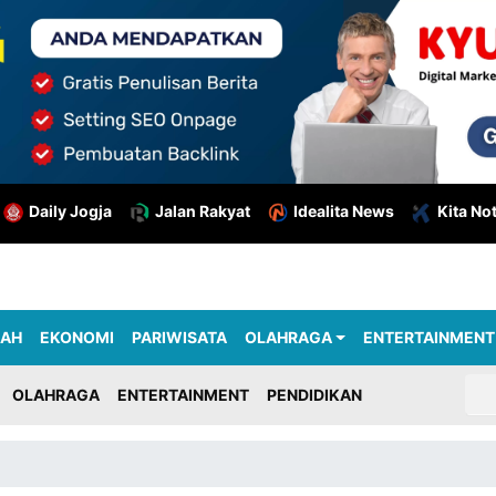
Daily Jogja
Jalan Rakyat
Idealita News
Kita No
RAH
EKONOMI
PARIWISATA
OLAHRAGA
ENTERTAINMENT
OLAHRAGA
ENTERTAINMENT
PENDIDIKAN