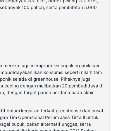
B sebanyak 200 ekor, bebek peking 200 ekor,
2 sebanyak 100 pohon, serta pembibitan 5.000
wa mereka juga memproduksi pupuk organik cair
mbudidayakan ikan konsumsi seperti nila hitam
oponik selada di greenhouse. Pihaknya juga
 cacing dengan melibatkan 20 pembudidaya di
a, dengan target panen perdana pada akhir
tif dalam kegiatan terkait greenhouse dan pusat
gan Tim Operasional Perum Jasa Tirta II untuk
ai pupuk, pakan alternatif unggas, serta
uga menjalin kerja sama dengan TTM Project