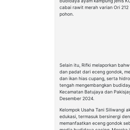
budidaya ayam kampung jenis KU
cabai rawit merah varian Ori 21
pohon.
Selain itu, Rifki melaporkan bah
dan padat dari eceng gondok, me
dan ikan hias cupang, serta hidr
tengah mengembangkan budidaya
Kecamatan Batujaya dan Pakisjay
Desember 2024.
Kelompok Usaha Tani Siliwangi ak
edukasi, termasuk bersinergi den
memanfaatkan eceng gondok sebag
media budidaya cacing. Mereka j