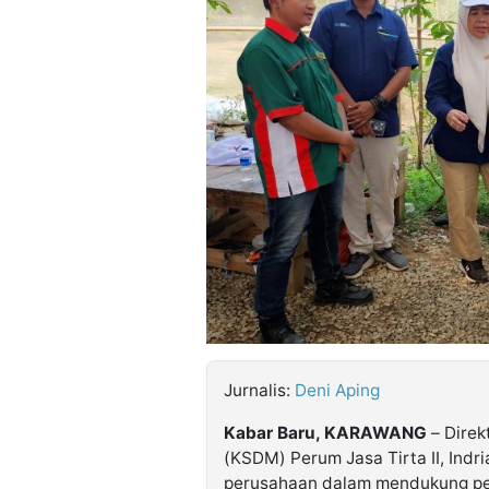
©
Kabarbaru.co
-
2026
PT.
Kabarbaru
Media
Holding
Jurnalis:
Deni Aping
Kabar Baru, KARAWANG
– Dire
(KSDM) Perum Jasa Tirta II, Indr
perusahaan dalam mendukung per