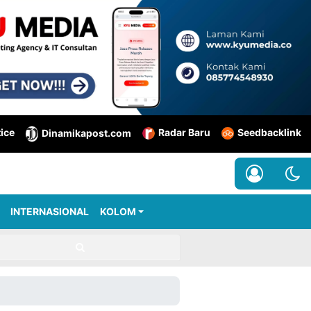
tice
Radar Baru
Seedbacklink
Dinamikapost.com
INTERNASIONAL
KOLOM