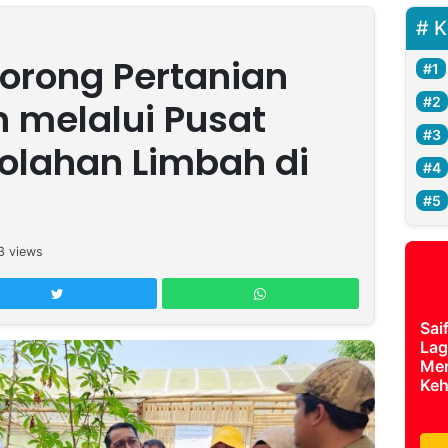
K
 Dorong Pertanian
n melalui Pusat
olahan Limbah di
3
views
Sai
Lag
Mer
Keh