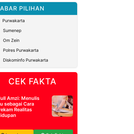
ABAR PILIHAN
Purwakarta
Sumenep
Om Zein
Polres Purwakarta
Diskominfo Purwakarta
CEK FAKTA
full Amzi: Menulis
u sebagai Cara
ekam Realitas
idupan