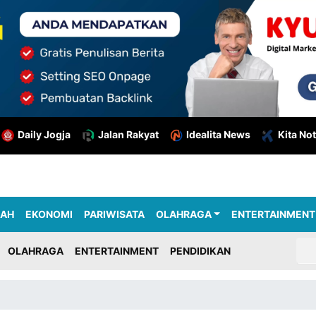
Daily Jogja
Jalan Rakyat
Idealita News
Kita Not
RAH
EKONOMI
PARIWISATA
OLAHRAGA
ENTERTAINMENT
OLAHRAGA
ENTERTAINMENT
PENDIDIKAN