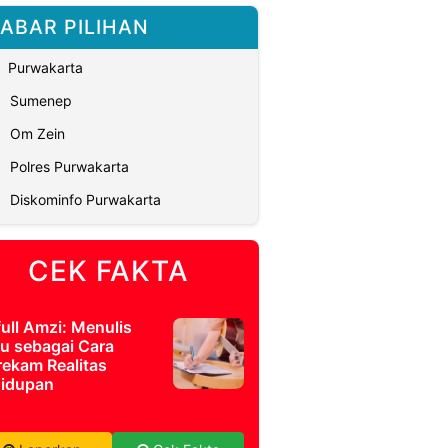
ABAR PILIHAN
Purwakarta
Sumenep
Om Zein
Polres Purwakarta
Diskominfo Purwakarta
CEK FAKTA
full Amzi: Menulis
u sebagai Cara
ekam Realitas
idupan