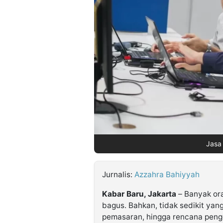
©
Kabarbaru.co
-
2026
PT.
Kabarbaru
Media
Holding
Jasa
Jurnalis:
Azzahra Bahiyyah
Kabar Baru, Jakarta
– Banyak ora
bagus. Bahkan, tidak sedikit yan
pemasaran, hingga rencana pen