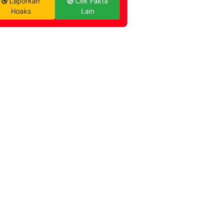
Laporkan
Cek Fakta
Hoaks
Lain