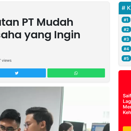
K
tan PT Mudah
aha yang Ingin
7
views
Sai
Lag
Mer
Keh