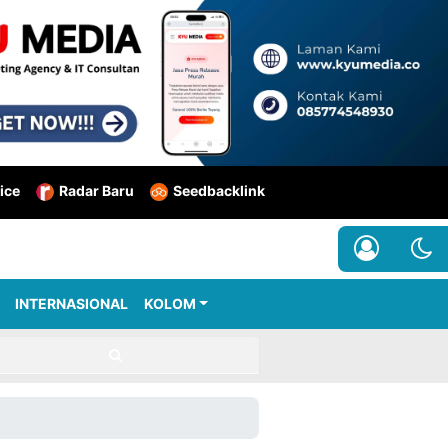
ice
Radar Baru
Seedbacklink
INTERNASIONAL
KOLOM