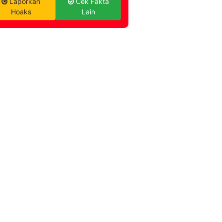
Laporkan
Cek Fakta
Hoaks
Lain