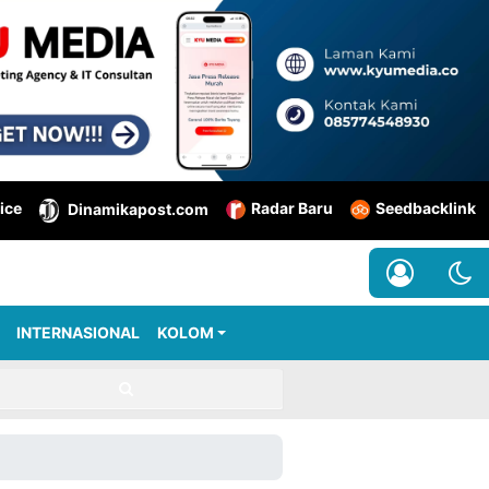
ice
Radar Baru
Seedbacklink
Dinamikapost.com
INTERNASIONAL
KOLOM