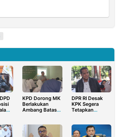
a
 DPD
KPD Dorong MK
DPR RI Desak
sisi
Berlakukan
KPK Segera
Dalam
Ambang Batas
Tetapkan
ngkan
Parlemen 0% di
Tersangka Bos
aerah
2024
Maktour