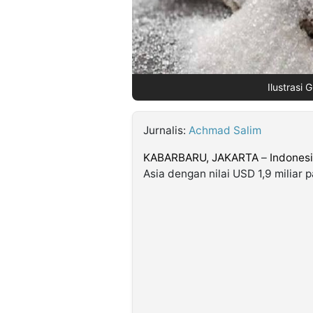
©
Kabarbaru.co
-
2026
Ilustrasi 
PT.
Kabarbaru
Media
Jurnalis:
Achmad Salim
Holding
KABARBARU,
JAKARTA
–
Indones
Asia dengan nilai USD 1,9 miliar p