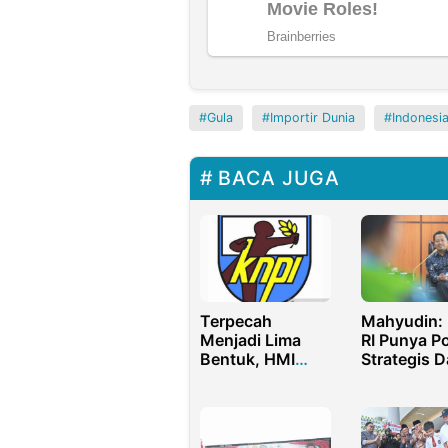
Gula
Importir Dunia
Indonesi
BACA JUGA
Terpecah
Mahyudin:
Menjadi Lima
RI Punya Po
Bentuk, HMI
Strategis 
Mendesak
Memperjua
Kemenpora
Aspirasi D
Bubarkan KNPI