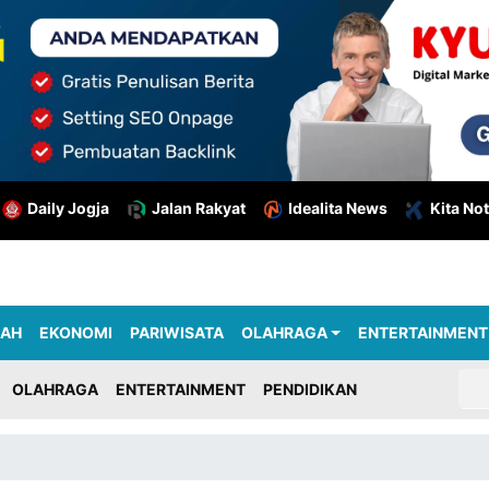
Daily Jogja
Jalan Rakyat
Idealita News
Kita Not
RAH
EKONOMI
PARIWISATA
OLAHRAGA
ENTERTAINMENT
OLAHRAGA
ENTERTAINMENT
PENDIDIKAN