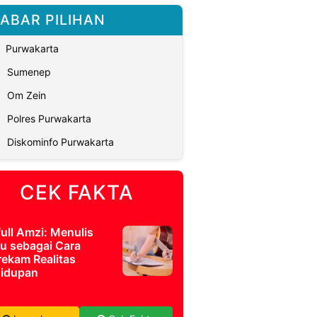
ABAR PILIHAN
Purwakarta
Sumenep
Om Zein
Polres Purwakarta
Diskominfo Purwakarta
CEK FAKTA
full Amzi: Menulis
u sebagai Cara
ekam Realitas
idupan