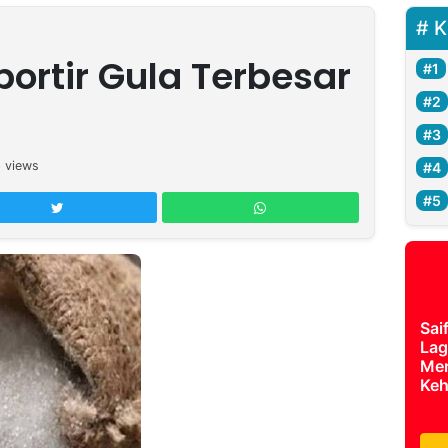
K
ortir Gula Terbesar
3
views
Sai
Lag
Mer
Keh