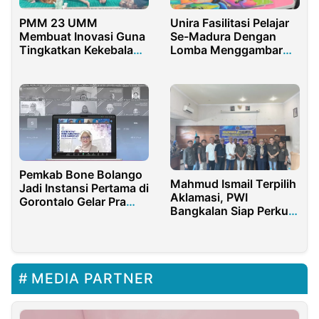
PMM 23 UMM
Unira Fasilitasi Pelajar
Membuat Inovasi Guna
Se-Madura Dengan
Tingkatkan Kekebalan
Lomba Menggambar
Tubuh Masyarakat
dan Mewarnai
Pemkab Bone Bolango
Mahmud Ismail Terpilih
Jadi Instansi Pertama di
Aklamasi, PWI
Gorontalo Gelar Pra
Bangkalan Siap Perkuat
Eskpose Manajemen
Literasi Media dan
Talenta
Perangi Hoaks
MEDIA PARTNER