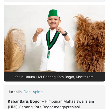
MULTIMEDIA
INDONESIA
Partner
Insight
Suara
Lens
Daily
Jalan
Idealita
Kita
Radar
Seedbacklink
NTB
Time
IDN
Jogja
Rakyat
News
Notice
Baru
Follow
Kabarbaru
Ketua Umum HMI Cabang Kota Bogor, Moeltazam.
Jurnalis:
Deni Aping
Kabar Baru, Bogor
– Himpunan Mahasiswa Islam
(HMI) Cabang Kota Bogor mengapresiasi