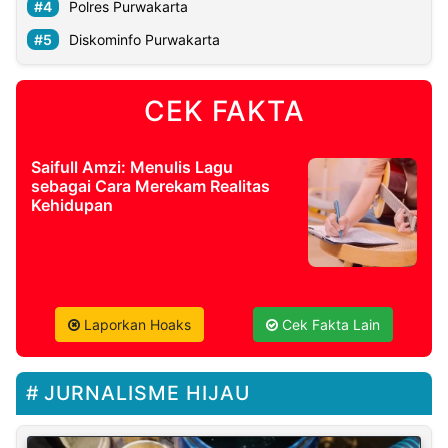
Polres Purwakarta
Diskominfo Purwakarta
CEK FAKTA
Saifull Amzi: Menulis Lagu
sebagai Cara Merekam Realitas
Kehidupan
Laporkan Hoaks
Cek Fakta Lain
JURNALISME HIJAU