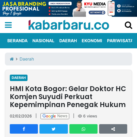
BERANDA
NASIONAL
DAERAH
EKONOMI
PARIWISATA
Informasi
KabarbaruTV
Kirim
Tentang
Daerah
Iklan
Berita
Kami
DAERAH
Berita
HMI Kota Bogor: Gelar Doktor HC
Nasional
International
Olahraga
Entertainment
Daerah
Pariwisata
Kuliner
Kolom
Komjen Suyudi Perkuat
Kepemimpinan Penegak Hukum
Network
02/02/2026
|
|
6
views
PT
TREETAN