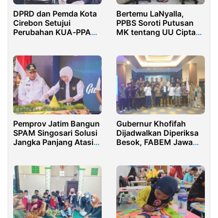
DPRD dan Pemda Kota
Bertemu LaNyalla,
Cirebon Setujui
PPBS Soroti Putusan
Perubahan KUA-PPAS
MK tentang UU Cipta
Tahun 2025
Kerja & UMP Jatim
Gubernur Khofifah
Pemprov Jatim Bangun
Dijadwalkan Diperiksa
SPAM Singosari Solusi
Besok, FABEM Jawa
Jangka Panjang Atasi
Timur Dukung KPK
Krisis Air di Malang
Tangkap Khofifah
dalam Kasus Dana
Hibah