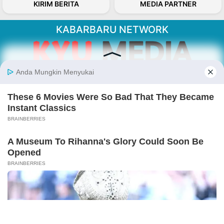
KIRIM BERITA
MEDIA PARTNER
KABARBARU NETWORK
About Our Kabarbaru.co
Kabarbaru.co menyajikan berita aktual dan
inspiratif dari sudut pandang berbaik sangka
serta terverifikasi dari sumber yang tepat.
Follow Kabarbaru