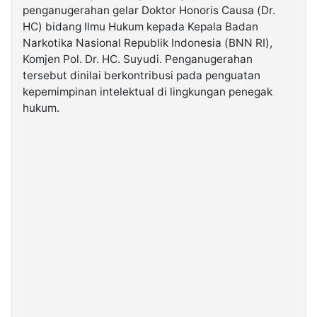
penganugerahan gelar Doktor Honoris Causa (Dr.
HC) bidang Ilmu Hukum kepada Kepala Badan
©
Narkotika Nasional Republik Indonesia (BNN RI),
Kabarbaru.co
-
Komjen Pol. Dr. HC. Suyudi. Penganugerahan
2026
tersebut dinilai berkontribusi pada penguatan
kepemimpinan intelektual di lingkungan penegak
PT.
hukum.
Kabarbaru
Media
Holding