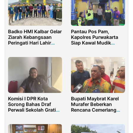
Badko HMI Kalbar Gelar
Pantau Pos Pam,
Ziarah Kebangsaan
Kapolres Purwakarta
Peringati Hari Lahir
Siap Kawal Mudik
Pancasila
Tanpa Hambatan!
Komisi I DPR Kota
Bupati Maybrat Karel
Sorong Bahas Draf
Murafer Beberkan
Perwali Sekolah Gratis
Rencana Cemerlang
dan SK PPDB 2025
Festival Danau
Ayamaru 2026