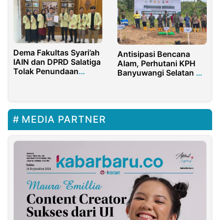
Dema Fakultas Syari’ah
Antisipasi Bencana
IAIN dan DPRD Salatiga
Alam, Perhutani KPH
Tolak Penundaan
Banyuwangi Selatan &
Pemilu 2024
PT Bumi Suksesindo
Gelar Penanaman
Pohon Massal
MEDIA PARTNER