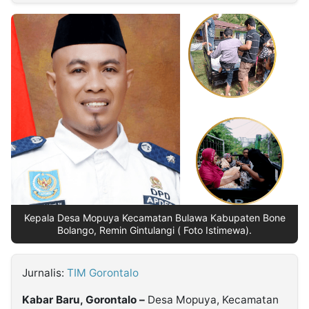
MULTIMEDIA
INDONESIA
Partner
Insight
Suara
Lens
Daily
Jalan
Idealita
Kita
Dinamikapost.com
Radar
Seedbacklink
NTB
Time
IDN
Jogja
Rakyat
News
Notice
Baru
Follow
Kabarbaru
Kepala Desa Mopuya Kecamatan Bulawa Kabupaten Bone
Bolango, Remin Gintulangi ( Foto Istimewa).
Jurnalis:
TIM Gorontalo
Kabar Baru, Gorontalo –
Desa Mopuya, Kecamatan