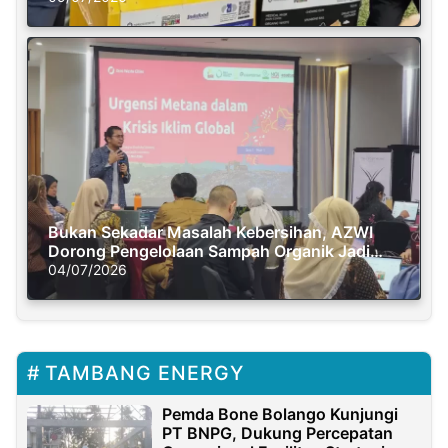
Bukan Sekadar Masalah Kebersihan, AZWI
Dorong Pengelolaan Sampah Organik Jadi
Solusi Krisis Iklim
04/07/2026
TAMBANG ENERGY
Pemda Bone Bolango Kunjungi
PT BNPG, Dukung Percepatan