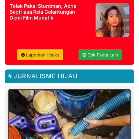
Tolak Pakai Stuntman, Acha
Septriasa Rela Gelantungan
Demi Film Munafik
Laporkan Hoaks
Cek Fakta Lain
JURNALISME HIJAU