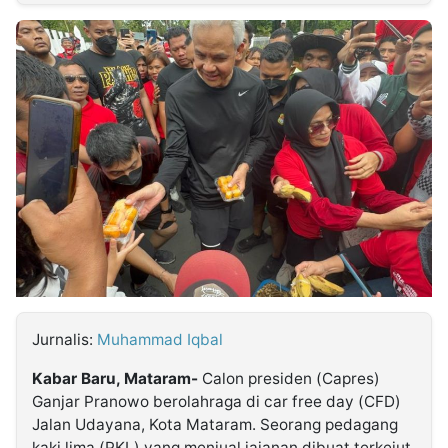
MULTIMEDIA
INDONESIA
Partner
Insight
Suara
Lens
Daily
Jalan
Idealita
Kita
Radar
Seedbacklink
NTB
Time
IDN
Jogja
Rakyat
News
Notice
Baru
Follow
Kabarbaru
Jurnalis:
Muhammad Iqbal
Kabar Baru, Mataram-
Calon presiden (Capres)
Ganjar Pranowo berolahraga di car free day (CFD)
Jalan Udayana, Kota Mataram. Seorang pedagang
kaki lima (PKL) yang menjual jajanan dibuat terkejut