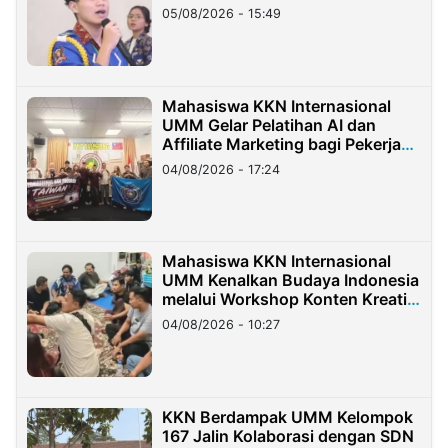
05/08/2026 - 15:49
Mahasiswa KKN Internasional
UMM Gelar Pelatihan AI dan
Affiliate Marketing bagi Pekerja
Migran Indonesia di Taiwan
04/08/2026 - 17:24
Mahasiswa KKN Internasional
UMM Kenalkan Budaya Indonesia
melalui Workshop Konten Kreatif
di Taiwan
04/08/2026 - 10:27
KKN Berdampak UMM Kelompok
167 Jalin Kolaborasi dengan SDN