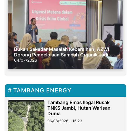
Bukan Sekadar Masalah Kebersihan, AZWI
Dorong Pengelolaan Sampah Organik Jadi
Solusi Krisis Iklim
04/07/2026
TAMBANG ENERGY
Tambang Emas Ilegal Rusak
TNKS Jambi, Hutan Warisan
Dunia
06/08/2026 - 16:23