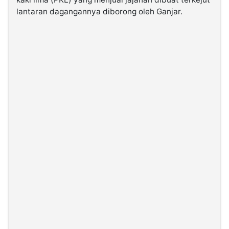
lantaran dagangannya diborong oleh Ganjar.
©
Kabarbaru.co
-
2026
PT.
Kabarbaru
Media
Holding