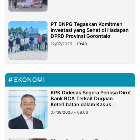
PT BNPG Tegaskan Komitmen
Investasi yang Sehat di Hadapan
DPRD Provinsi Gorontalo
12/07/2026 - 10:40
EKONOMI
KPK Didesak Segera Periksa Dirut
Bank BCA Terkait Dugaan
Keterlibatan dalam Kasus
Hilangnya Dana Nasabah Rp2,58
07/08/2026 - 09:06
Miliar