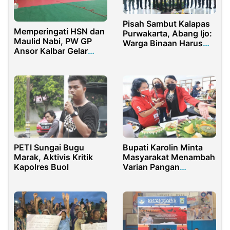
Pisah Sambut Kalapas
Memperingati HSN dan
Purwakarta, Abang Ijo:
Maulid Nabi, PW GP
Warga Binaan Harus
Ansor Kalbar Gelar
Punya Harapan, Bukan
Secara Hybrid
Sekadar Dihukum
PETI Sungai Bugu
Bupati Karolin Minta
Marak, Aktivis Kritik
Masyarakat Menambah
Kapolres Buol
Varian Pangan
Pengganti Nasi