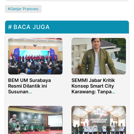
Ganjar Pranowo
BACA JUGA
SEMMI Jabar Kritik
BEM UM Surabaya
Konsep Smart City
Resmi Dilantik ini
Karawang: Tanpa
Susunan
Smart People, Hanya
Kepengurusan
Jadi Wacana Kosong