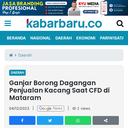
BERANDA
NASIONAL
DAERAH
EKONOMI
PARIWISATA
Informasi
KabarbaruTV
Kirim
Tentang
Daerah
Iklan
Berita
Kami
DAERAH
Berita
Ganjar Borong Dagangan
Nasional
International
Olahraga
Entertainment
Daerah
Pariwisata
Kuliner
Kolom
Penjualan Kacang Saat CFD di
Mataram
Network
04/12/2023
|
|
2
views
PT
TREETAN