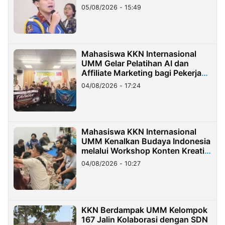
05/08/2026 - 15:49
Mahasiswa KKN Internasional
UMM Gelar Pelatihan AI dan
Affiliate Marketing bagi Pekerja
Migran Indonesia di Taiwan
04/08/2026 - 17:24
Mahasiswa KKN Internasional
UMM Kenalkan Budaya Indonesia
melalui Workshop Konten Kreatif
di Taiwan
04/08/2026 - 10:27
KKN Berdampak UMM Kelompok
167 Jalin Kolaborasi dengan SDN