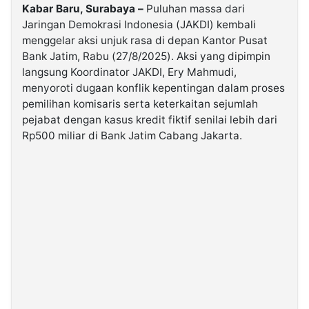
Kabar Baru, Surabaya –
Puluhan massa dari
Jaringan Demokrasi Indonesia (JAKDI) kembali
©
menggelar aksi unjuk rasa di depan Kantor Pusat
Kabarbaru.co
-
Bank Jatim, Rabu (27/8/2025). Aksi yang dipimpin
2026
langsung Koordinator JAKDI, Ery Mahmudi,
menyoroti dugaan konflik kepentingan dalam proses
PT.
pemilihan komisaris serta keterkaitan sejumlah
Kabarbaru
Media
pejabat dengan kasus kredit fiktif senilai lebih dari
Holding
Rp500 miliar di Bank Jatim Cabang Jakarta.