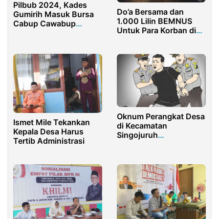
Pilbub 2024, Kades
Do’a Bersama dan
Gumirih Masuk Bursa
1.000 Lilin BEMNUS
Cabup Cawabup
Untuk Para Korban di
Banyuwangi
Stadion Kanjuruan
Malang
Oknum Perangkat Desa
Ismet Mile Tekankan
di Kecamatan
Kepala Desa Harus
Singojuruh
Tertib Administrasi
Banyuwangi
Dikabarkan Ditangkap
Polisi. Ini Kasusnya