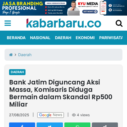
BERANDA
NASIONAL
DAERAH
EKONOMI
PARIWISATA
Informasi
KabarbaruTV
Kirim
Tentang
Daerah
Iklan
Berita
Kami
DAERAH
Berita
Bank Jatim Diguncang Aksi
Nasional
International
Olahraga
Entertainment
Daerah
Pariwisata
Kuliner
Kolom
Massa, Komisaris Diduga
Bermain dalam Skandal Rp500
Miliar
Network
27/08/2025
|
|
4
views
PT
TREETAN