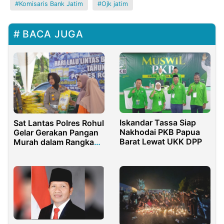
Komisaris Bank Jatim
Ojk jatim
BACA JUGA
Iskandar Tassa Siap
Sat Lantas Polres Rohul
Nakhodai PKB Papua
Gelar Gerakan Pangan
Barat Lewat UKK DPP
Murah dalam Rangka
Hari Lalu Lintas
Bhayangkara ke-70