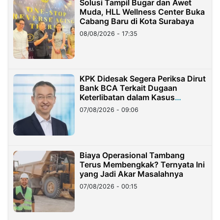
Solusi Tampil Bugar dan Awet
Muda, HLL Wellness Center Buka
Cabang Baru di Kota Surabaya
08/08/2026 - 17:35
KPK Didesak Segera Periksa Dirut
Bank BCA Terkait Dugaan
Keterlibatan dalam Kasus
Hilangnya Dana Nasabah Rp2,58
07/08/2026 - 09:06
Miliar
Biaya Operasional Tambang
Terus Membengkak? Ternyata Ini
yang Jadi Akar Masalahnya
07/08/2026 - 00:15