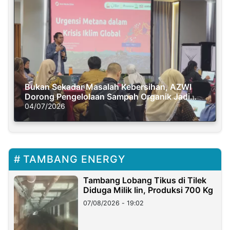
Bukan Sekadar Masalah Kebersihan, AZWI
Dorong Pengelolaan Sampah Organik Jadi
Solusi Krisis Iklim
04/07/2026
TAMBANG ENERGY
Tambang Lobang Tikus di Tilek
Diduga Milik Iin, Produksi 700 Kg
07/08/2026 - 19:02