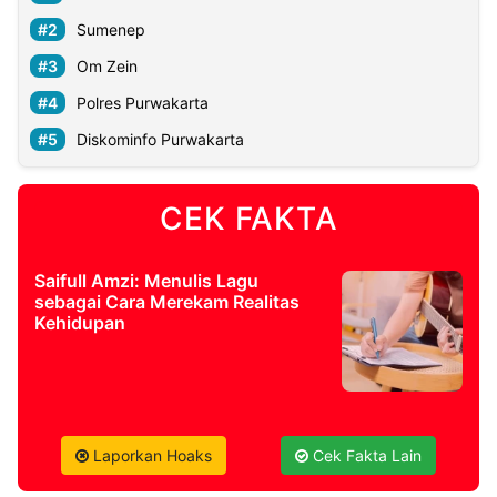
Sumenep
Om Zein
Polres Purwakarta
Diskominfo Purwakarta
CEK FAKTA
Saifull Amzi: Menulis Lagu
sebagai Cara Merekam Realitas
Kehidupan
Laporkan Hoaks
Cek Fakta Lain