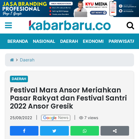
BERANDA
NASIONAL
DAERAH
EKONOMI
PARIWISATA
Informasi
KabarbaruTV
Kirim
Tentang
Daerah
Iklan
Berita
Kami
DAERAH
Berita
Festival Mars Ansor Meriahkan
Nasional
International
Olahraga
Entertainment
Daerah
Pariwisata
Kuliner
Kolom
Pasar Rakyat dan Festival Santri
2022 Ansor Gresik
Network
25/09/2022
|
|
7
views
PT
TREETAN