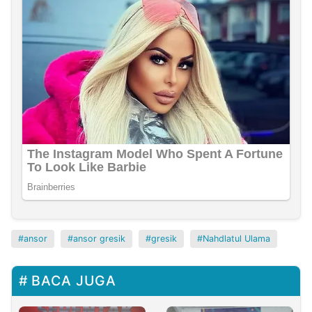
ansor
ansor gresik
gresik
Nahdlatul Ulama
BACA JUGA