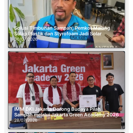
Solusi Timbunan Sampah, Pemkot Malang
Sulap Plastik dan Styrofoam Jadi Solar
30/07/2026
IMM DKI Jakarta Dorong Budaya Pilah
Sampah melalui Jakarta Green Academy 2026
28/07/2026