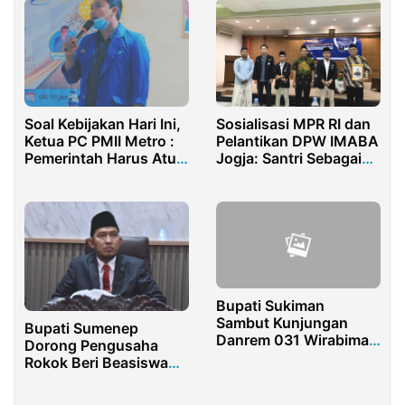
Soal Kebijakan Hari Ini,
Sosialisasi MPR RI dan
Ketua PC PMII Metro :
Pelantikan DPW IMABA
Pemerintah Harus Atur
Jogja: Santri Sebagai
Kebijakan yang Pro
Perisai Persatuan NKRI
Rakyat
Bupati Sukiman
Sambut Kunjungan
Bupati Sumenep
Danrem 031 Wirabima
Dorong Pengusaha
Ke Rohul
Rokok Beri Beasiswa
bagi Pelajar