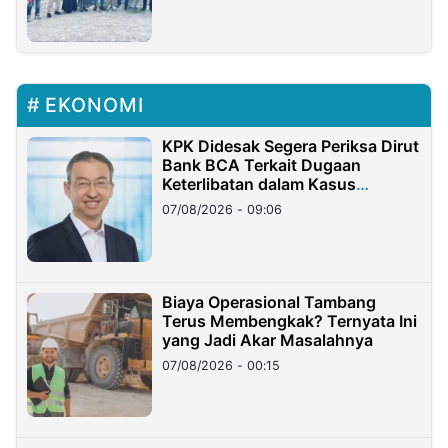
EKONOMI
KPK Didesak Segera Periksa Dirut
Bank BCA Terkait Dugaan
Keterlibatan dalam Kasus
Hilangnya Dana Nasabah Rp2,58
07/08/2026 - 09:06
Miliar
Biaya Operasional Tambang
Terus Membengkak? Ternyata Ini
yang Jadi Akar Masalahnya
07/08/2026 - 00:15