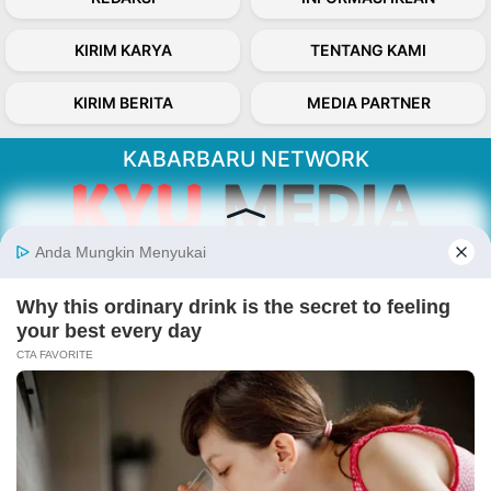
KIRIM KARYA
TENTANG KAMI
KIRIM BERITA
MEDIA PARTNER
KABARBARU NETWORK
About Our Kabarbaru.co
Kabarbaru.co menyajikan berita aktual dan
inspiratif dari sudut pandang berbaik sangka
serta terverifikasi dari sumber yang tepat.
Follow Kabarbaru