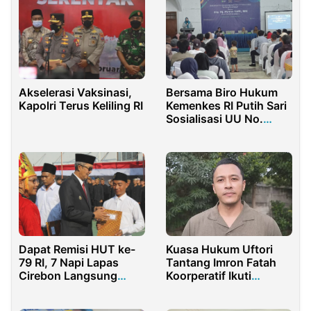
Akselerasi Vaksinasi,
Bersama Biro Hukum
Kapolri Terus Keliling RI
Kemenkes RI Putih Sari
Sosialisasi UU No.
17/2023 Tentang
Kesehatan
Dapat Remisi HUT ke-
Kuasa Hukum Uftori
79 RI, 7 Napi Lapas
Tantang Imron Fatah
Cirebon Langsung
Koorperatif Ikuti
Bebas
Persidang, Jika Merasa
Tidak Bersalah