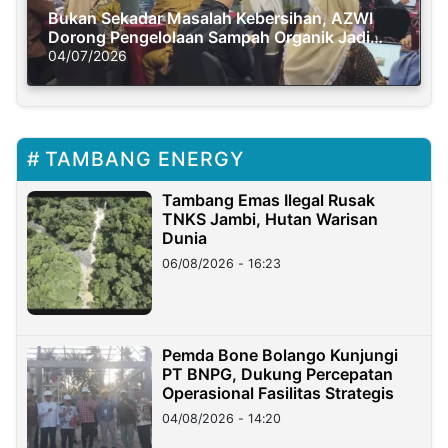
Bukan Sekadar Masalah Kebersihan, AZWI
Dorong Pengelolaan Sampah Organik Jadi
Solusi Krisis Iklim
04/07/2026
TAMBANG ENERGY
Tambang Emas Ilegal Rusak
TNKS Jambi, Hutan Warisan
Dunia
06/08/2026 - 16:23
Pemda Bone Bolango Kunjungi
PT BNPG, Dukung Percepatan
Operasional Fasilitas Strategis
04/08/2026 - 14:20