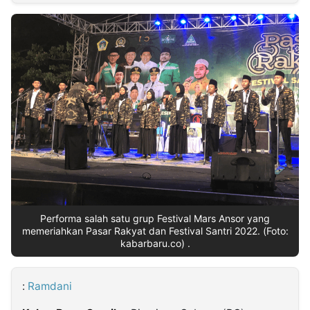
MULTIMEDIA
INDONESIA
Partner
Insight
Suara
Lens
Daily
Jalan
Idealita
Kita
Radar
Seedbacklink
NTB
Time
IDN
Jogja
Rakyat
News
Notice
Baru
Follow
Kabarbaru
Performa salah satu grup Festival Mars Ansor yang
memeriahkan Pasar Rakyat dan Festival Santri 2022. (Foto:
kabarbaru.co) .
:
Ramdani