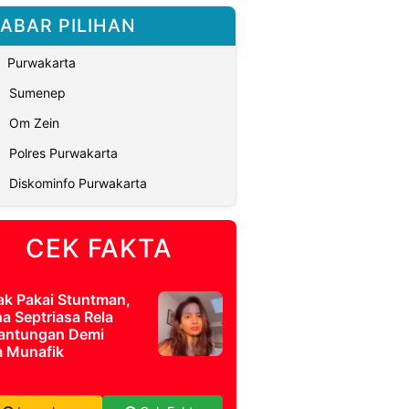
ABAR PILIHAN
Purwakarta
Sumenep
Om Zein
Polres Purwakarta
Diskominfo Purwakarta
CEK FAKTA
ak Pakai Stuntman,
a Septriasa Rela
antungan Demi
m Munafik