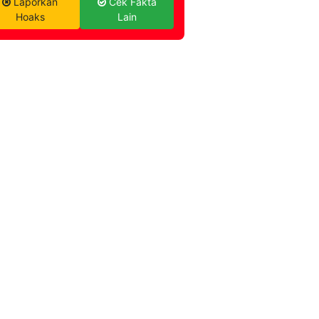
Laporkan
Cek Fakta
Hoaks
Lain