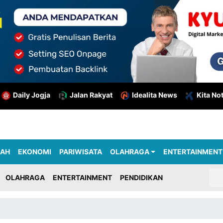
Daily Jogja
Jalan Rakyat
Idealita News
Kita No
RAH
EKONOMI
PARIWISATA
OLAHRAGA
ENTERTAINMENT
OLAHRAGA
ENTERTAINMENT
PENDIDIKAN