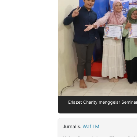
©
Kabarbaru.co
-
2026
PT.
Kabarbaru
Media
Holding
Erlazet Charity menggelar Seminar
Jurnalis:
Wafil M