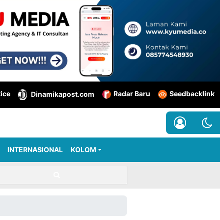
tice
Radar Baru
Seedbacklink
Dinamikapost.com
INTERNASIONAL
KOLOM