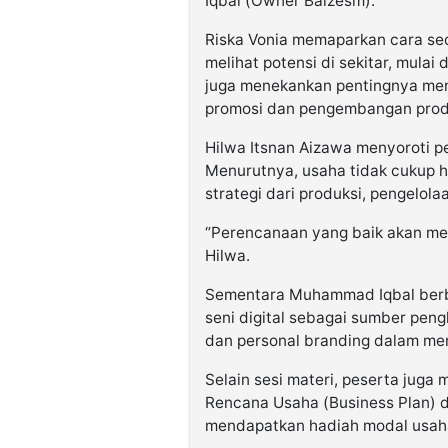
Iqbal (Owner Balzesm).
Riska Vonia memaparkan cara s
melihat potensi di sekitar, mulai
juga menekankan pentingnya meng
promosi dan pengembangan prod
Hilwa Itsnan Aizawa menyoroti p
Menurutnya, usaha tidak cukup h
strategi dari produksi, pengelol
“Perencanaan yang baik akan men
Hilwa.
Sementara Muhammad Iqbal berb
seni digital sebagai sumber pen
dan personal branding dalam men
Selain sesi materi, peserta ju
Rencana Usaha (Business Plan) d
mendapatkan hadiah modal usaha 