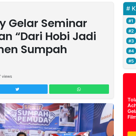
K
ty Gelar Seminar
n “Dari Hobi Jadi
omen Sumpah
7
views
Tol
Ach
Gel
Fil