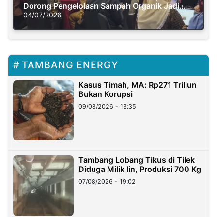
Dorong Pengelolaan Sampah Organik Jadi
Solusi Krisis Iklim
04/07/2026
TAMBANG ENERGY
Kasus Timah, MA: Rp271 Triliun
Bukan Korupsi
09/08/2026 - 13:35
Tambang Lobang Tikus di Tilek
Diduga Milik Iin, Produksi 700 Kg
07/08/2026 - 19:02