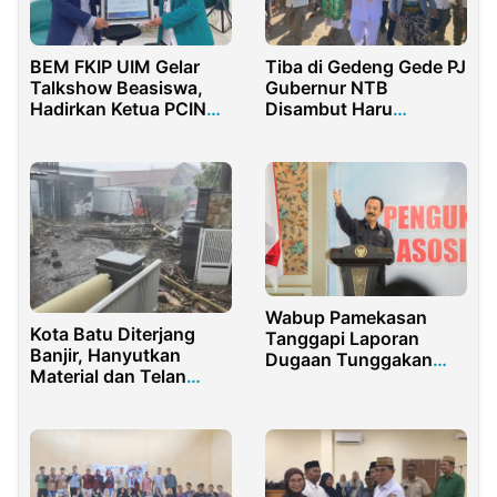
BEM FKIP UIM Gelar
Tiba di Gedeng Gede PJ
Talkshow Beasiswa,
Gubernur NTB
Hadirkan Ketua PCINU
Disambut Haru
Jepang
Keluarga Dan Sahabat
Wabup Pamekasan
Kota Batu Diterjang
Tanggapi Laporan
Banjir, Hanyutkan
Dugaan Tunggakan
Material dan Telan
Pajak Mobil Dinas
Sejumlah Korban