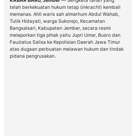
KABAR BARU, Jember
— Sengketa tanah yang
telah berkekuatan hukum tetap (
inkracht
) kembali
memanas. Ahli waris sah almarhum Abdul Wahab,
©
Kabarbaru.co
Tutik Hidayati, warga Sukorejo, Kecamatan
-
2026
Bangsalsari, Kabupaten Jember, secara resmi
melaporkan tiga pihak yaitu Jupri Umar, Busro dan
Fauziatus Salisa ke Kepolisian Daerah Jawa Timur
PT.
Kabarbaru
atas dugaan perbuatan melawan hukum dan tindak
Media
Holding
pidana pengrusakan.