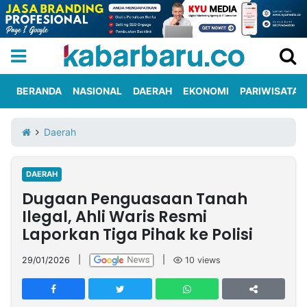
BERANDA
NASIONAL
DAERAH
EKONOMI
PARIWISATA
Informasi
KabarbaruTV
Kirim
Tentang
Daerah
Iklan
Berita
Kami
DAERAH
Berita
Dugaan Penguasaan Tanah
Nasional
International
Olahraga
Entertainment
Daerah
Pariwisata
Kuliner
Kolom
Ilegal, Ahli Waris Resmi
Laporkan Tiga Pihak ke Polisi
Network
29/01/2026
|
|
10
views
PT
TREETAN