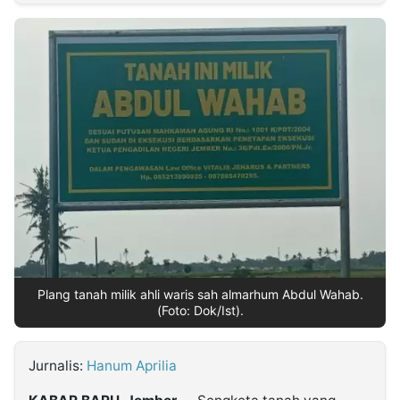
MULTIMEDIA
INDONESIA
Partner
Insight
Suara
Lens
Daily
Jalan
Idealita
Kita
Dinamikapost.com
Radar
Seedbacklink
NTB
Time
IDN
Jogja
Rakyat
News
Notice
Baru
Follow
Kabarbaru
Plang tanah milik ahli waris sah almarhum Abdul Wahab.
(Foto: Dok/Ist).
Jurnalis:
Hanum Aprilia