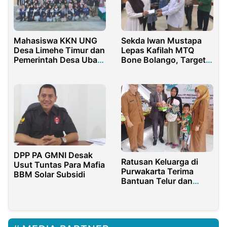
Sekda Iwan Mustapa
Mahasiswa KKN UNG
Lepas Kafilah MTQ
Desa Limehe Timur dan
Bone Bolango, Target
Pemerintah Desa Ubah
Juara
Hama Ikan Sapu-sapu
Jadi Produk Bernilai
Ekonomis
DPP PA GMNI Desak
Ratusan Keluarga di
Usut Tuntas Para Mafia
Purwakarta Terima
BBM Solar Subsidi
Bantuan Telur dan
Daging Ayam untuk
Atasi Stunting