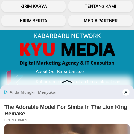
KIRIM KARYA
TENTANG KAMI
KIRIM BERITA
MEDIA PARTNER
KABARBARU NETWORK
About Our Kabarbaru.co
Kabarbaru.co menyajikan berita aktual dan
inspiratif dari sudut pandang berbaik sangka
serta terverifikasi dari sumber yang tepat.
Follow Kabarbaru