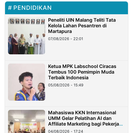
PENDIDIKAN
Peneliti UIN Malang Teliti Tata
Kelola Lahan Pesantren di
Martapura
07/08/2026 - 22:01
Ketua MPK Labschool Ciracas
Tembus 100 Pemimpin Muda
Terbaik Indonesia
05/08/2026 - 15:49
Mahasiswa KKN Internasional
UMM Gelar Pelatihan AI dan
Affiliate Marketing bagi Pekerja
Migran Indonesia di Taiwan
04/08/2026 - 17:24