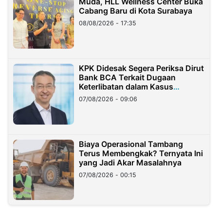
Muda, HLL Wellness Center Buka
Cabang Baru di Kota Surabaya
08/08/2026 - 17:35
KPK Didesak Segera Periksa Dirut
Bank BCA Terkait Dugaan
Keterlibatan dalam Kasus
Hilangnya Dana Nasabah Rp2,58
07/08/2026 - 09:06
Miliar
Biaya Operasional Tambang
Terus Membengkak? Ternyata Ini
yang Jadi Akar Masalahnya
07/08/2026 - 00:15