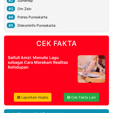
Sumenep
Om Zein
Polres Purwakarta
Diskominfo Purwakarta
CEK FAKTA
Saifull Amzi: Menulis Lagu
sebagai Cara Merekam Realitas
Kehidupan
Laporkan Hoaks
Cek Fakta Lain