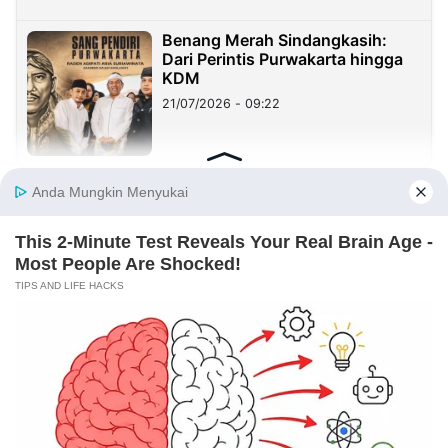
Benang Merah Sindangkasih:
Dari Perintis Purwakarta hingga
KDM
21/07/2026 - 09:22
REDAKSI
INFORMASI IKLAN
KIRIM KARYA
TENTANG KAMI
KIRIM BERITA
MEDIA PARTNER
KABARBARU NETWORK