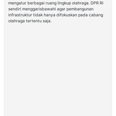
mengatur berbagai ruang lingkup olahraga. DPR RI
sendiri menggarisbawahi agar pembangunan
©
infrastruktur tidak hanya difokuskan pada cabang
Kabarbaru.co
-
olahraga tertentu saja.
2026
PT.
Kabarbaru
Media
Holding