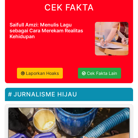
CEK FAKTA
Saifull Amzi: Menulis Lagu
sebagai Cara Merekam Realitas
Kehidupan
Laporkan Hoaks
Cek Fakta Lain
JURNALISME HIJAU