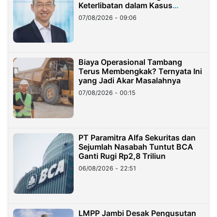
Keterlibatan dalam Kasus
Hilangnya Dana Nasabah Rp2,58
07/08/2026 - 09:06
Miliar
Biaya Operasional Tambang
Terus Membengkak? Ternyata Ini
yang Jadi Akar Masalahnya
07/08/2026 - 00:15
PT Paramitra Alfa Sekuritas dan
Sejumlah Nasabah Tuntut BCA
Ganti Rugi Rp2,8 Triliun
06/08/2026 - 22:51
LMPP Jambi Desak Pengusutan