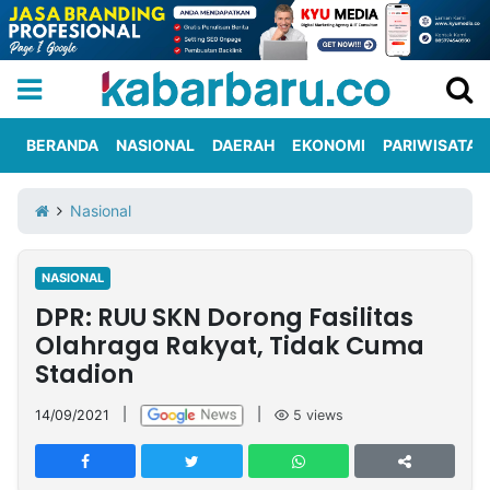
BERANDA
NASIONAL
DAERAH
EKONOMI
PARIWISATA
Informasi
KabarbaruTV
Kirim
Tentang
Nasional
Iklan
Berita
Kami
NASIONAL
Berita
DPR: RUU SKN Dorong Fasilitas
Nasional
International
Olahraga
Entertainment
Daerah
Pariwisata
Kuliner
Kolom
Olahraga Rakyat, Tidak Cuma
Stadion
Network
14/09/2021
|
|
5
views
PT
TREETAN