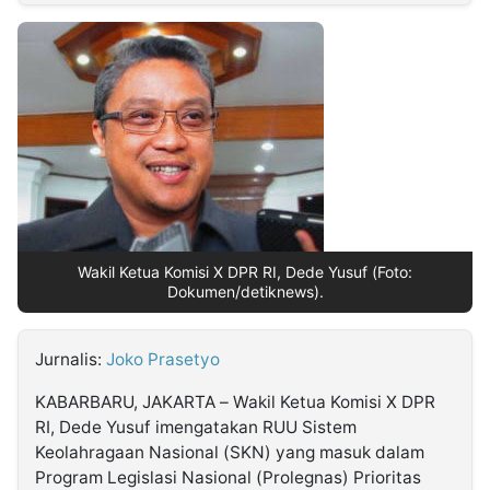
MULTIMEDIA
INDONESIA
Partner
Insight
Suara
Lens
Daily
Jalan
Idealita
Kita
Radar
Seedbacklink
NTB
Time
IDN
Jogja
Rakyat
News
Notice
Baru
Follow
Kabarbaru
Wakil Ketua Komisi X DPR RI, Dede Yusuf (Foto:
Dokumen/detiknews).
Jurnalis:
Joko Prasetyo
KABARBARU, JAKARTA – Wakil Ketua Komisi X DPR
RI, Dede Yusuf imengatakan RUU Sistem
Keolahragaan Nasional (SKN) yang masuk dalam
Program Legislasi Nasional (Prolegnas) Prioritas