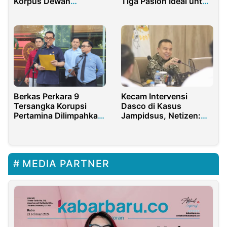
Korpus Dewan
Tiga Paslon Ideal untuk
Eksekutif Mahasiswa :
Demokrasi
Langkah Cepat dan
Tepat
Berkas Perkara 9
Kecam Intervensi
Tersangka Korupsi
Dasco di Kasus
Pertamina Dilimpahkan
Jampidsus, Netizen:
ke Pengadilan
Harusnya Tetap di Polri
atau Diserahkan ke
KPK
MEDIA PARTNER