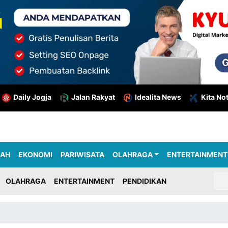
Daily Jogja
Jalan Rakyat
Idealita News
Kita No
RAH
EKONOMI
PARIWISATA
OLAHRAGA
ENTERTAINMENT
OLAHRAGA
ENTERTAINMENT
PENDIDIKAN