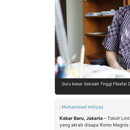
©
Kabarbaru.co
-
2026
PT.
Kabarbaru
Media
Holding
Guru besar Sekolah Tinggi Filsafat 
:
Muhammad Imtiyaz
Kabar Baru, Jakarta
– Tokoh Lin
yang akrab disapa Romo Magnis 