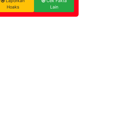
Laporkan
Cek Fakta
Hoaks
Lain