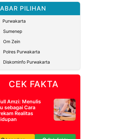
ABAR PILIHAN
Purwakarta
Sumenep
Om Zein
Polres Purwakarta
Diskominfo Purwakarta
CEK FAKTA
full Amzi: Menulis
u sebagai Cara
ekam Realitas
idupan