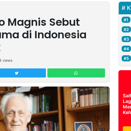
K
o Magnis Sebut
ama di Indonesia
k
8
views
Sai
Lag
Mer
Keh