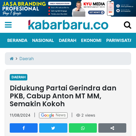
BERANDA
NASIONAL
DAERAH
EKONOMI
PARIWISATA
Informasi
KabarbaruTV
Kirim
Tentang
Daerah
Iklan
Berita
Kami
DAERAH
Berita
Didukung Partai Gerindra dan
Nasional
International
Olahraga
Entertainment
Daerah
Pariwisata
Kuliner
Kolom
PKB, Cabup Anton MT MM,
Semakin Kokoh
Network
11/08/2024
|
|
2
views
PT
TREETAN