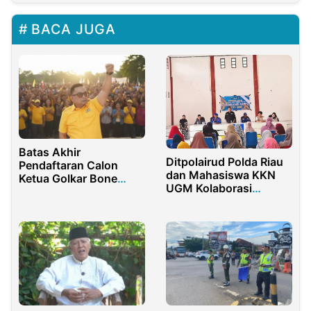
BACA JUGA
Batas Akhir
Ditpolairud Polda Riau
Pendaftaran Calon
dan Mahasiswa KKN
Ketua Golkar Bone
UGM Kolaborasi
Bone Bolango, Pedro
Hijaukan Pesisir Siak
Bau Pendaftar Tanpa
Lawan