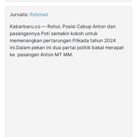
MULTIMEDIA
INDONESIA
Jurnalis:
Rahmad
Kabarbaru.co — Rohul, Posisi Cabup Anton dan
Partner
pasangannya Poti semakin kokoh untuk
memenangkan pertarungan Pilkada tahun 2024
Insight
Suara
Lens
Daily
Jalan
Idealita
Kita
Dinamikapost.com
Radar
Seedbacklink
ini.Dalam pekan ini dua partai politik bakal merapat
NTB
Time
IDN
Jogja
Rakyat
News
Notice
Baru
ke pasangan Anton MT MM.
Follow
Kabarbaru