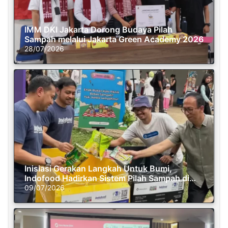
IMM DKI Jakarta Dorong Budaya Pilah
Sampah melalui Jakarta Green Academy 2026
28/07/2026
Inisiasi Gerakan Langkah Untuk Bumi,
Indofood Hadirkan Sistem Pilah Sampah di
Semasa Piknik
09/07/2026