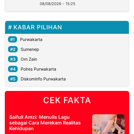
08/08/2026 - 15:25
KABAR PILIHAN
Purwakarta
Sumenep
Om Zein
Polres Purwakarta
Diskominfo Purwakarta
CEK FAKTA
Saifull Amzi: Menulis Lagu
sebagai Cara Merekam Realitas
Kehidupan