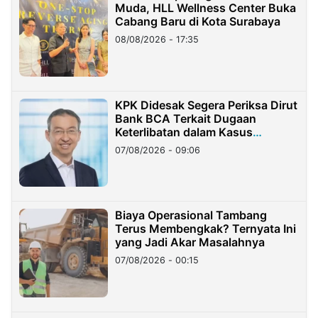
Muda, HLL Wellness Center Buka
Cabang Baru di Kota Surabaya
08/08/2026 - 17:35
KPK Didesak Segera Periksa Dirut
Bank BCA Terkait Dugaan
Keterlibatan dalam Kasus
Hilangnya Dana Nasabah Rp2,58
07/08/2026 - 09:06
Miliar
Biaya Operasional Tambang
Terus Membengkak? Ternyata Ini
yang Jadi Akar Masalahnya
07/08/2026 - 00:15