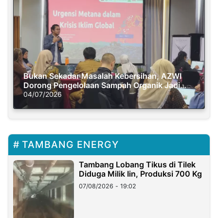
Bukan Sekadar Masalah Kebersihan, AZWI
Dorong Pengelolaan Sampah Organik Jadi
Solusi Krisis Iklim
04/07/2026
TAMBANG ENERGY
Tambang Lobang Tikus di Tilek
Diduga Milik Iin, Produksi 700 Kg
07/08/2026 - 19:02