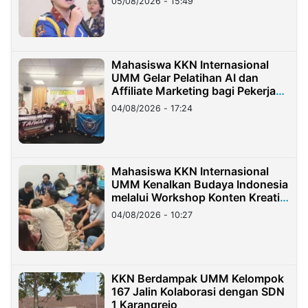
05/08/2026 - 15:49
Mahasiswa KKN Internasional
UMM Gelar Pelatihan AI dan
Affiliate Marketing bagi Pekerja
Migran Indonesia di Taiwan
04/08/2026 - 17:24
Mahasiswa KKN Internasional
UMM Kenalkan Budaya Indonesia
melalui Workshop Konten Kreatif
di Taiwan
04/08/2026 - 10:27
KKN Berdampak UMM Kelompok
167 Jalin Kolaborasi dengan SDN
1 Karangrejo