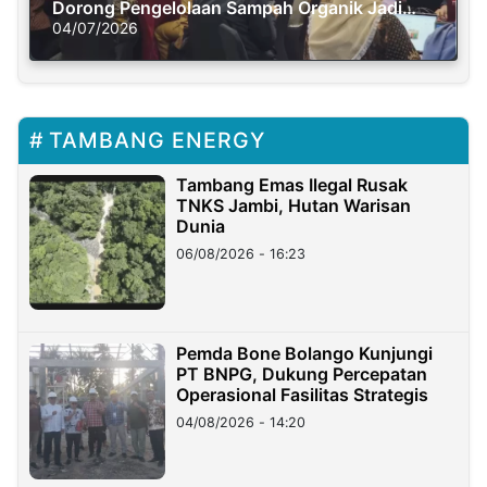
Dorong Pengelolaan Sampah Organik Jadi
Solusi Krisis Iklim
04/07/2026
TAMBANG ENERGY
Tambang Emas Ilegal Rusak
TNKS Jambi, Hutan Warisan
Dunia
06/08/2026 - 16:23
Pemda Bone Bolango Kunjungi
PT BNPG, Dukung Percepatan
Operasional Fasilitas Strategis
04/08/2026 - 14:20