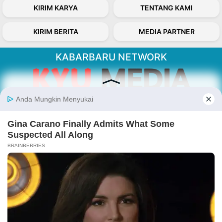
KIRIM KARYA
TENTANG KAMI
KIRIM BERITA
MEDIA PARTNER
KABARBARU NETWORK
About Our Kabarbaru.co
Kabarbaru.co menyajikan berita aktual dan
inspiratif dari sudut pandang berbaik sangka
serta terverifikasi dari sumber yang tepat.
Follow Kabarbaru