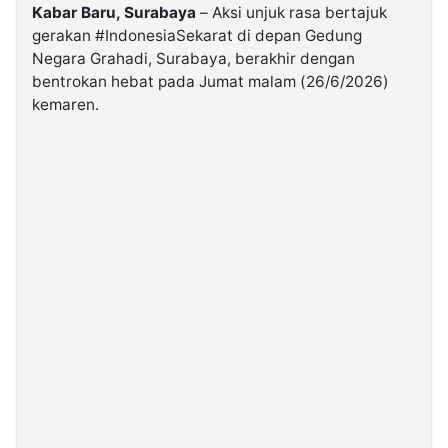
Kabar Baru, Surabaya
– Aksi unjuk rasa bertajuk
gerakan #IndonesiaSekarat di depan Gedung
©
Negara Grahadi, Surabaya, berakhir dengan
Kabarbaru.co
-
bentrokan hebat pada Jumat malam (26/6/2026)
2026
kemaren.
PT.
Kabarbaru
Media
Holding