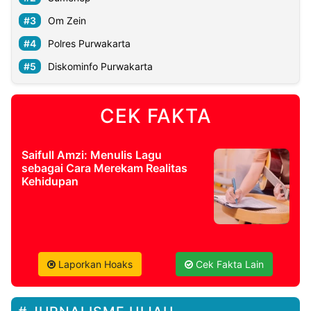
Om Zein
Polres Purwakarta
Diskominfo Purwakarta
CEK FAKTA
Saifull Amzi: Menulis Lagu
sebagai Cara Merekam Realitas
Kehidupan
Laporkan Hoaks
Cek Fakta Lain