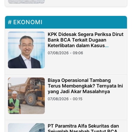
EKONOMI
KPK Didesak Segera Periksa Dirut
Bank BCA Terkait Dugaan
Keterlibatan dalam Kasus
Hilangnya Dana Nasabah Rp2,58
07/08/2026 - 09:06
Miliar
Biaya Operasional Tambang
Terus Membengkak? Ternyata Ini
yang Jadi Akar Masalahnya
07/08/2026 - 00:15
PT Paramitra Alfa Sekuritas dan
Sejumlah Nasabah Tuntut BCA