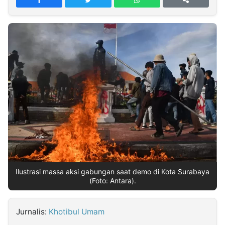
MULTIMEDIA
INDONESIA
Partner
Insight
Suara
Lens
Daily
Jalan
Idealita
Kita
Radar
Seedbacklink
NTB
Time
IDN
Jogja
Rakyat
News
Notice
Baru
Follow
Kabarbaru
Ilustrasi massa aksi gabungan saat demo di Kota Surabaya
(Foto: Antara).
Jurnalis:
Khotibul Umam