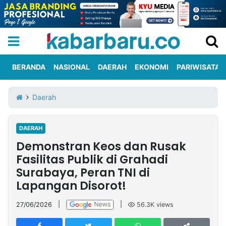
BERANDA
NASIONAL
DAERAH
EKONOMI
PARIWISATA
Informasi
KabarbaruTV
Kirim
Tentang
Daerah
Iklan
Berita
Kami
DAERAH
Berita
Demonstran Keos dan Rusak
Nasional
International
Olahraga
Entertainment
Daerah
Pariwisata
Kuliner
Kolom
Fasilitas Publik di Grahadi
Surabaya, Peran TNI di
Lapangan Disorot!
Network
27/06/2026
|
|
56.3K
views
PT
TREETAN