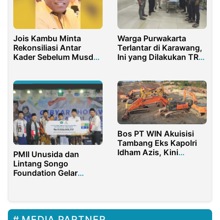
Jois Kambu Minta
Warga Purwakarta
Rekonsiliasi Antar
Terlantar di Karawang,
Kader Sebelum Musda
Ini yang Dilakukan TRC
Digelar
Dinsos P3A Purwakarta
Bos PT WIN Akuisisi
Tambang Eks Kapolri
Idham Azis, Kini
PMII Unusida dan
Diduga Beroperasi
Lintang Songo
Tanpa RKAB
Foundation Gelar
Gebyar Sholawat
Solidaritas Palestina
MEDIA PARTNER