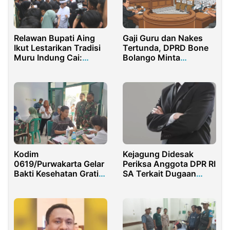
Gaji Guru dan Nakes
Relawan Bupati Aing
Tertunda, DPRD Bone
Ikut Lestarikan Tradisi
Bolango Minta
Muru Indung Cai:
Penyelesaian Cepat
Wujud Cinta Budaya
dan Alam Purwakarta
Kodim
Kejagung Didesak
0619/Purwakarta Gelar
Periksa Anggota DPR RI
Bakti Kesehatan Gratis
SA Terkait Dugaan
dalam Rangka Hari
Mafia Titik Dapur SPPG
Juang TNI AD 2025
di Madura