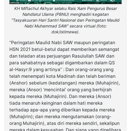
KH Miftachul Akhyar selaku Rais ‘Aam Pengurus Besar
Nahdlatul Ulama (PBNU) menghadiri kegiatan
“Tasyakuuran Hari Santri Nasional dan Peringatan Maulid
Nabi Muhammad SAW” secara virtual (foto:
dok/istimewa).
“Peringatan Maulid Nabi SAW maupun peringatan
HSN 2021 betul-betul dapat memberikan semangat
dan teladan atas perjuangan Rasulullah SAW dan
para sahabatnya sebagai digambarkan dalam QS
al-Hasyr:9 yang artinya” : Dan orang-orang yang
telah menempati kota Madinah dan telah beriman
(Anshor) sebelum (kedatangan) mereka (Muhajirin),
mereka (Ansor) ‘mencintai’ orang yang berhijrah
kepada mereka (Muhajirin). Dan mereka (Ansor)
tiada menaruh keinginan dalam hati mereka
terhadap apa-apa yang diberikan kepada mereka
(Muhajirin); dan mereka mengutamakan (orang-
orang Muhajirin), atas diri mereka sendiri, sekalipun
mereka dalam kesusahan. Dan siapa yang dipelihara