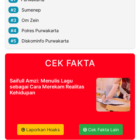
Sumenep
Om Zein
Polres Purwakarta
Diskominfo Purwakarta
CEK FAKTA
Saifull Amzi: Menulis Lagu
sebagai Cara Merekam Realitas
Kehidupan
Laporkan Hoaks
Cek Fakta Lain