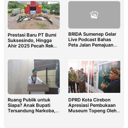
BRIDA Sumenep Gelar
Prestasi Baru PT Bumi
Live Podcast Bahas
Suksesindo, Hingga
Peta Jalan Pemajuan
Ahir 2025 Pecah Rekor
IPTEK 2025-2029
19,7 Juta Jam Tanpa
Kecelakaan Kerja
Ruang Publik untuk
DPRD Kota Cirebon
Siapa? Anak Bupati
Apresiasi Pembukaan
Tersandung Narkoba,
Museum Topeng Oleh
Kini Duduki Jabatan
Pemkot di Gedung
Balaikota