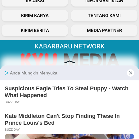
REDAKSI
INFORMASI IKLAN
KIRIM KARYA
TENTANG KAMI
KIRIM BERITA
MEDIA PARTNER
KABARBARU NETWORK
About Our Kabarbaru.co
Kabarbaru.co menyajikan berita aktual dan
inspiratif dari sudut pandang berbaik sangka
serta terverifikasi dari sumber yang tepat.
Follow Kabarbaru