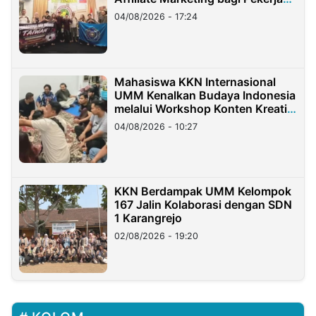
Migran Indonesia di Taiwan
04/08/2026 - 17:24
Mahasiswa KKN Internasional
UMM Kenalkan Budaya Indonesia
melalui Workshop Konten Kreatif
di Taiwan
04/08/2026 - 10:27
KKN Berdampak UMM Kelompok
167 Jalin Kolaborasi dengan SDN
1 Karangrejo
02/08/2026 - 19:20