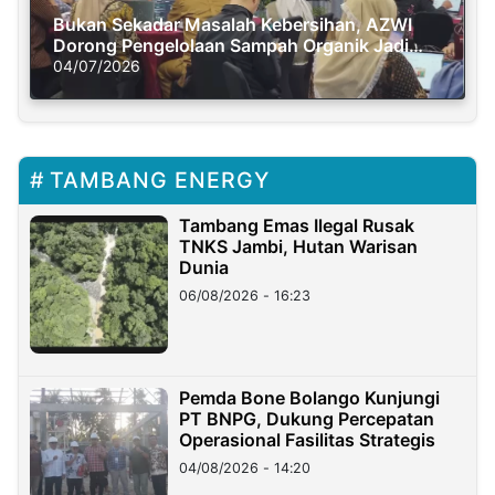
Bukan Sekadar Masalah Kebersihan, AZWI
Dorong Pengelolaan Sampah Organik Jadi
Solusi Krisis Iklim
04/07/2026
TAMBANG ENERGY
Tambang Emas Ilegal Rusak
TNKS Jambi, Hutan Warisan
Dunia
06/08/2026 - 16:23
Pemda Bone Bolango Kunjungi
PT BNPG, Dukung Percepatan
Operasional Fasilitas Strategis
04/08/2026 - 14:20