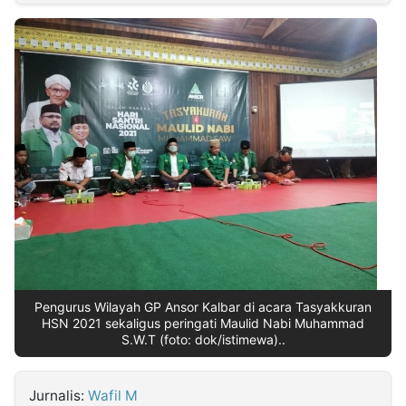
MULTIMEDIA
INDONESIA
Partner
Insight
Suara
Lens
Daily
Jalan
Idealita
Kita
Radar
Seedbacklink
NTB
Time
IDN
Jogja
Rakyat
News
Notice
Baru
Follow
Kabarbaru
Pengurus Wilayah GP Ansor Kalbar di acara Tasyakkuran
HSN 2021 sekaligus peringati Maulid Nabi Muhammad
S.W.T (foto: dok/istimewa)..
Jurnalis:
Wafil M