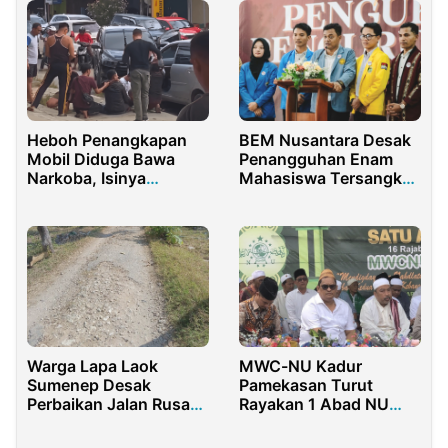
Heboh Penangkapan
BEM Nusantara Desak
Mobil Diduga Bawa
Penangguhan Enam
Narkoba, Isinya
Mahasiswa Tersangka
Ternyata Gula Pasir
Kerusuhan May Day
Dilakban
Warga Lapa Laok
MWC-NU Kadur
Sumenep Desak
Pamekasan Turut
Perbaikan Jalan Rusak,
Rayakan 1 Abad NU
Pemdes Salahkan
dengan Meriah
Tambak