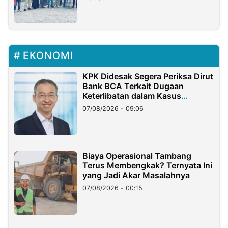
EKONOMI
KPK Didesak Segera Periksa Dirut
Bank BCA Terkait Dugaan
Keterlibatan dalam Kasus
Hilangnya Dana Nasabah Rp2,58
07/08/2026 - 09:06
Miliar
Biaya Operasional Tambang
Terus Membengkak? Ternyata Ini
yang Jadi Akar Masalahnya
07/08/2026 - 00:15