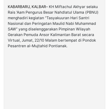
KABARBARU
,
KALBAR
– KH Miftachul Akhyar selaku
Rais ‘Aam Pengurus Besar Nahdlatul Ulama (PBNU)
©
Kabarbaru.co
menghadiri kegiatan “Tasyakuuran Hari Santri
-
2026
Nasional dan Peringatan Maulid Nabi Muhammad
SAW” yang diselenggarakan Pimpinan Wilayah
Gerakan Pemuda Ansor Kalimantan Barat secara
PT.
Kabarbaru
Virtual, Jumat, 22/10 Malam bertempat di Pondok
Media
Holding
Pesantren al-Mujtahid Pontianak.