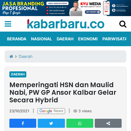
BERANDA
NASIONAL
DAERAH
EKONOMI
PARIWISATA
Informasi
KabarbaruTV
Kirim
Tentang
Daerah
Iklan
Berita
Kami
DAERAH
Berita
Memperingati HSN dan Maulid
Nasional
International
Olahraga
Entertainment
Daerah
Pariwisata
Kuliner
Kolom
Nabi, PW GP Ansor Kalbar Gelar
Secara Hybrid
Network
23/10/2021
|
|
3
views
PT
TREETAN