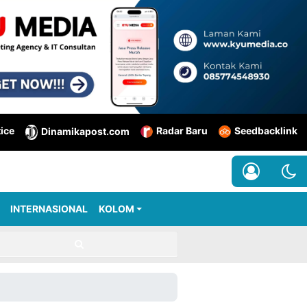
tice
Radar Baru
Seedbacklink
Dinamikapost.com
INTERNASIONAL
KOLOM