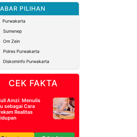
ABAR PILIHAN
Purwakarta
Sumenep
Om Zein
Polres Purwakarta
Diskominfo Purwakarta
CEK FAKTA
full Amzi: Menulis
u sebagai Cara
ekam Realitas
idupan