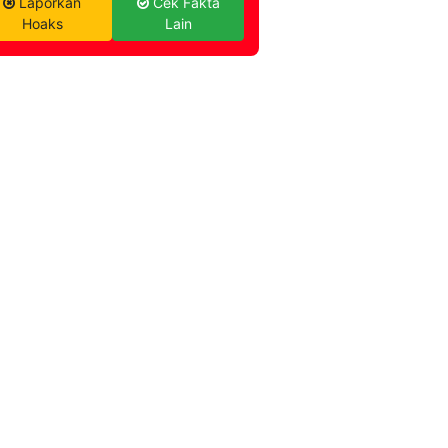
Laporkan
Cek Fakta
Hoaks
Lain