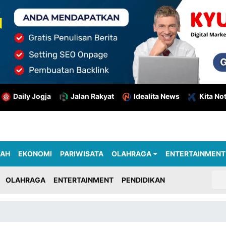
Daily Jogja
Jalan Rakyat
Idealita News
Kita No
RAH
EKONOMI
PARIWISATA
OLAHRAGA
ENTERTAINMENT
OLAHRAGA
ENTERTAINMENT
PENDIDIKAN