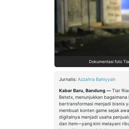
©
Kabarbaru.co
-
2026
PT.
Kabarbaru
Media
Holding
Dokumentasi foto Tiar
Jurnalis:
Azzahra Bahiyyah
Kabar Baru, Bandung —
Tiar Ria
Betetx, menunjukkan bagaimana 
bertransformasi menjadi bisnis y
membuat konten game sejak awal
digitalnya menjadi usaha penju
dan item—yang kini melayani rib