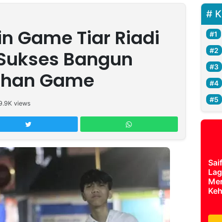
K
in Game Tiar Riadi
i Sukses Bangun
tuhan Game
9.9K
views
Sai
Lag
Mer
Keh