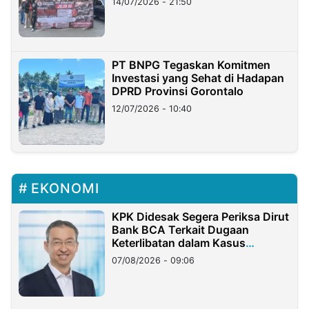
14/07/2026 - 21:50
PT BNPG Tegaskan Komitmen
Investasi yang Sehat di Hadapan
DPRD Provinsi Gorontalo
12/07/2026 - 10:40
EKONOMI
KPK Didesak Segera Periksa Dirut
Bank BCA Terkait Dugaan
Keterlibatan dalam Kasus
Hilangnya Dana Nasabah Rp2,58
07/08/2026 - 09:06
Miliar