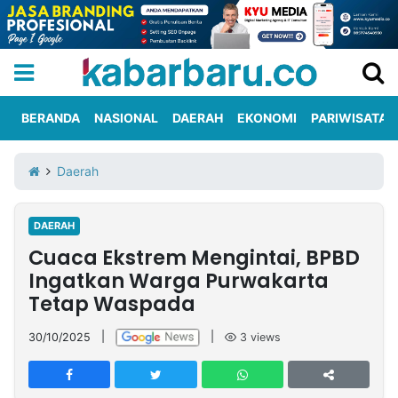
BERANDA
NASIONAL
DAERAH
EKONOMI
PARIWISATA
Informasi
KabarbaruTV
Kirim
Tentang
Daerah
Iklan
Berita
Kami
DAERAH
Berita
Cuaca Ekstrem Mengintai, BPBD
Nasional
International
Olahraga
Entertainment
Daerah
Pariwisata
Kuliner
Kolom
Ingatkan Warga Purwakarta
Tetap Waspada
Network
30/10/2025
|
|
3
views
PT
TREETAN