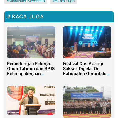
Kabupaten Purwakarta
Musim Hujan
BACA JUGA
Perlindungan Pekerja:
Festival Qris Apangi
Obon Tabroni dan BPJS
Sukses Digelar Di
Ketenagakerjaan
Kabupaten Gorontalo,
Sosialisasikan Jaminan
Dorang Pertumbuhan
Sosial di Bekasi
Ekonomi