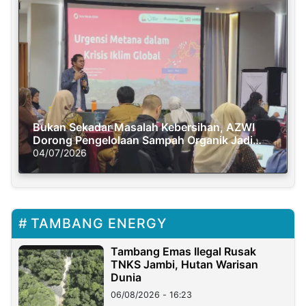
Bukan Sekadar Masalah Kebersihan, AZWI
Dorong Pengelolaan Sampah Organik Jadi
Solusi Krisis Iklim
04/07/2026
TAMBANG ENERGY
Tambang Emas Ilegal Rusak
TNKS Jambi, Hutan Warisan
Dunia
06/08/2026 - 16:23