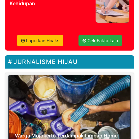
Kehidupan
Laporkan Hoaks
Cek Fakta Lain
JURNALISME HIJAU
Warga Mojokerto Terdampak Limbah Home