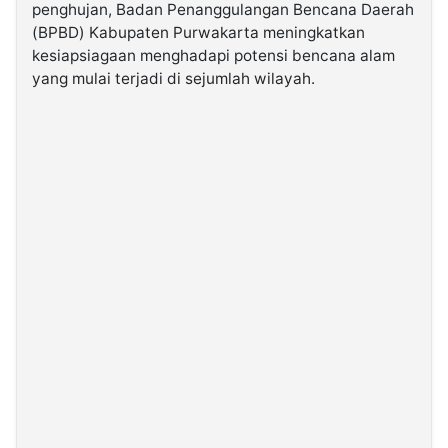
penghujan, Badan Penanggulangan Bencana Daerah
(BPBD) Kabupaten Purwakarta meningkatkan
©
kesiapsiagaan menghadapi potensi bencana alam
Kabarbaru.co
-
yang mulai terjadi di sejumlah wilayah.
2026
PT.
Kabarbaru
Media
Holding