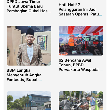
DPRD Jawa Timur
Hati-Hati! 7
Tuntut Skema Baru
Pelanggaran Ini Jadi
Pembagian Cukai Hasil
Sasaran Operasi Patuh
Tembakau
di Purwakarta
62 Bencana Awal
Tahun, BPBD
Purwakarta Waspadai
BBM Langka
Risiko di Jalur Mudik
Menyentuh Angka
Fantastis, Bupati
Jember Fawait: Bukan
Masalah Fundamental!