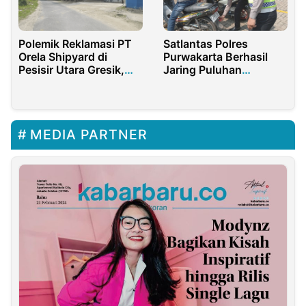
Polemik Reklamasi PT
Satlantas Polres
Orela Shipyard di
Purwakarta Berhasil
Pesisir Utara Gresik,
Jaring Puluhan
Avicenna Soroti
Kendaraan Berknalpot
Dugaan Pelanggaran
Brong
Perizinan
MEDIA PARTNER