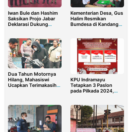
Iwan Bule dan Hashim
Kementerian Desa, Gus
Saksikan Projo Jabar
Halim Resmikan
Deklarasi Dukung
Bumdesa di Kandang
Prabowo
sapi
Dua Tahun Motornya
Hilang, Mahasiswi
KPU Indramayu
Ucapkan Terimakasih
Tetapkan 3 Paslon
Kepada Kapolres
pada Pilkada 2024,
Bangkalan
Siapa Saja?