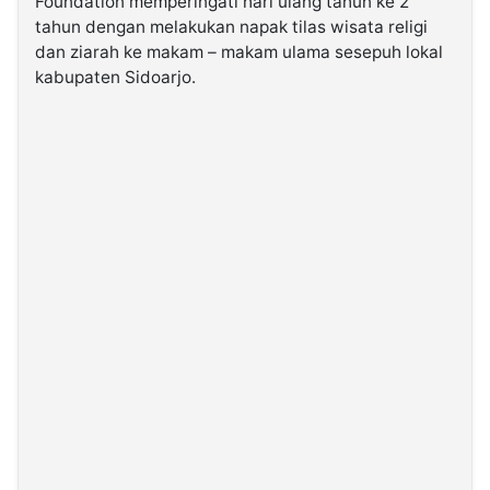
Foundation memperingati hari ulang tahun ke 2
tahun dengan melakukan napak tilas wisata religi
dan ziarah ke makam – makam ulama sesepuh lokal
©
Kabarbaru.co
kabupaten Sidoarjo.
-
2026
PT.
Kabarbaru
Media
Holding