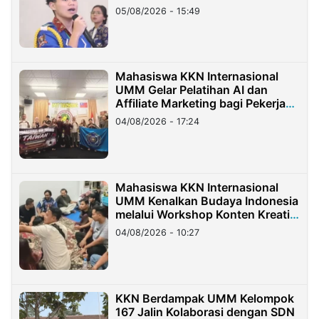
05/08/2026 - 15:49
Mahasiswa KKN Internasional
UMM Gelar Pelatihan AI dan
Affiliate Marketing bagi Pekerja
Migran Indonesia di Taiwan
04/08/2026 - 17:24
Mahasiswa KKN Internasional
UMM Kenalkan Budaya Indonesia
melalui Workshop Konten Kreatif
di Taiwan
04/08/2026 - 10:27
KKN Berdampak UMM Kelompok
167 Jalin Kolaborasi dengan SDN