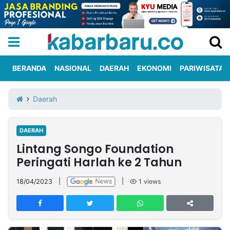
BERANDA
NASIONAL
DAERAH
EKONOMI
PARIWISATA
Informasi
KabarbaruTV
Kirim
Tentang
Daerah
Iklan
Berita
Kami
DAERAH
Berita
Lintang Songo Foundation
Nasional
International
Olahraga
Entertainment
Daerah
Pariwisata
Kuliner
Kolom
Peringati Harlah ke 2 Tahun
18/04/2023
|
|
1
views
Network
PT
TREETAN