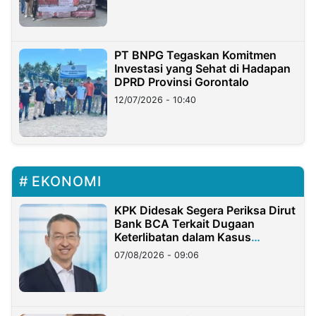
PT BNPG Tegaskan Komitmen
Investasi yang Sehat di Hadapan
DPRD Provinsi Gorontalo
12/07/2026 - 10:40
EKONOMI
KPK Didesak Segera Periksa Dirut
Bank BCA Terkait Dugaan
Keterlibatan dalam Kasus
Hilangnya Dana Nasabah Rp2,58
07/08/2026 - 09:06
Miliar