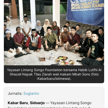
MULTIMEDIA
INDONESIA
Partner
Insight
Suara
Lens
Daily
Jalan
Idealita
Kita
Radar
Seedbacklink
NTB
Time
IDN
Jogja
Rakyat
News
Notice
Baru
Follow
Kabarbaru
Yayasan Lintang Songo Foundation bersama Habib Lutfhi Al
Ghazali Napak Tilas Ziarah wali makam Mbah Sono (foto
:Kabarbaru/istimewa).
Jurnalis:
Sugianto
Kabar Baru
,
Sidoarjo
— Yayasan Lintang Songo