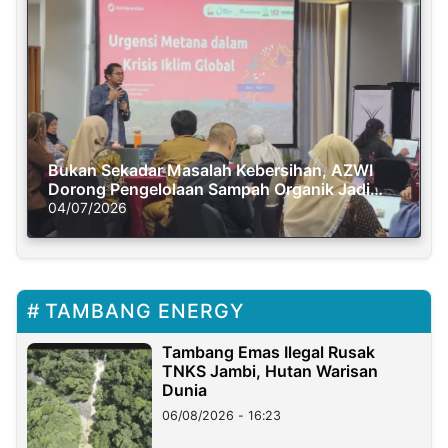
Bukan Sekadar Masalah Kebersihan, AZWI
Dorong Pengelolaan Sampah Organik Jadi
Solusi Krisis Iklim
04/07/2026
TAMBANG ENERGY
Tambang Emas Ilegal Rusak
TNKS Jambi, Hutan Warisan
Dunia
06/08/2026 - 16:23