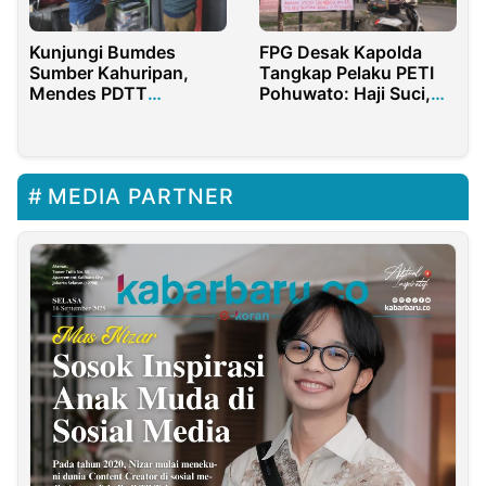
Kunjungi Bumdes
FPG Desak Kapolda
Sumber Kahuripan,
Tangkap Pelaku PETI
Mendes PDTT
Pohuwato: Haji Suci,
Apresiasi Kreatifitas
Yosar, Daeng Baba,
Pengelola
Daeng Ari, Ibu Liu,
Amang
MEDIA PARTNER