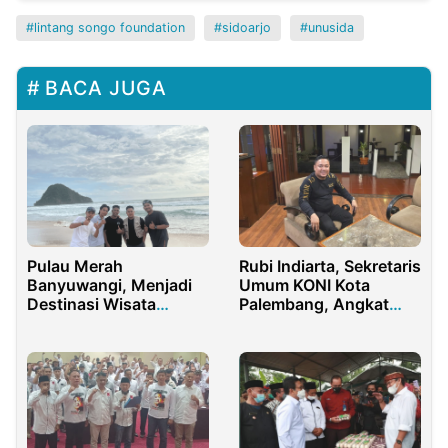
lintang songo foundation
sidoarjo
unusida
BACA JUGA
Pulau Merah
Rubi Indiarta, Sekretaris
Banyuwangi, Menjadi
Umum KONI Kota
Destinasi Wisata
Palembang, Angkat
Favorit Masyarakat
Bicara atas Pernyataan
Jawa Timur
Waka I KONI Sumsel