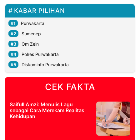
KABAR PILIHAN
Purwakarta
Sumenep
Om Zein
Polres Purwakarta
Diskominfo Purwakarta
CEK FAKTA
Saifull Amzi: Menulis Lagu
sebagai Cara Merekam Realitas
Kehidupan