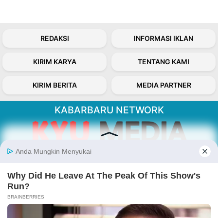
REDAKSI
INFORMASI IKLAN
KIRIM KARYA
TENTANG KAMI
KIRIM BERITA
MEDIA PARTNER
KABARBARU NETWORK
About Our Kabarbaru.co
Kabarbaru.co menyajikan berita aktual dan
inspiratif dari sudut pandang berbaik sangka
serta terverifikasi dari sumber yang tepat.