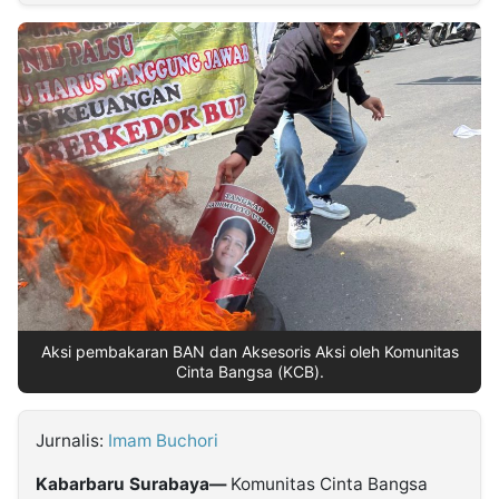
MULTIMEDIA
INDONESIA
Partner
Insight
Suara
Lens
Daily
Jalan
Idealita
Kita
Dinamikapost.com
Radar
Seedbacklink
NTB
Time
IDN
Jogja
Rakyat
News
Notice
Baru
Follow
Kabarbaru
Aksi pembakaran BAN dan Aksesoris Aksi oleh Komunitas
Cinta Bangsa (KCB).
Jurnalis:
Imam Buchori
Kabarbaru Surabaya—
Komunitas Cinta Bangsa