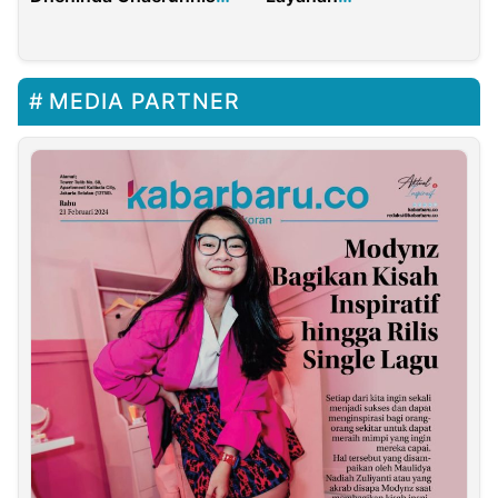
dalam Awasi PPPK
Telekomunikasi Gratis
Gorontalo Utara
dan Bantuan Lengkap
bagi Korban Erupsi
Lewotobi
MEDIA PARTNER