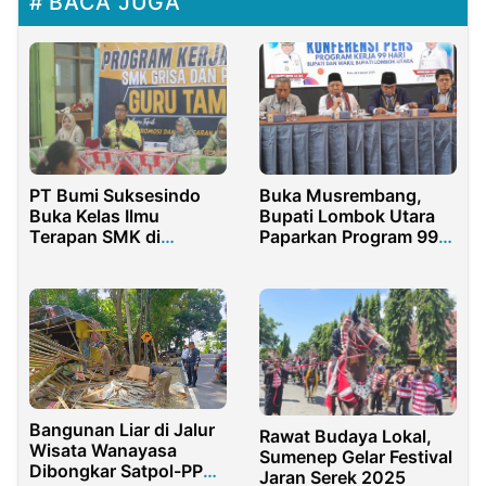
BACA JUGA
PT Bumi Suksesindo
Buka Musrembang,
Buka Kelas Ilmu
Bupati Lombok Utara
Terapan SMK di
Paparkan Program 99
Banyuwangi
Hari Kerja
Bangunan Liar di Jalur
Rawat Budaya Lokal,
Wisata Wanayasa
Sumenep Gelar Festival
Dibongkar Satpol-PP
Jaran Serek 2025