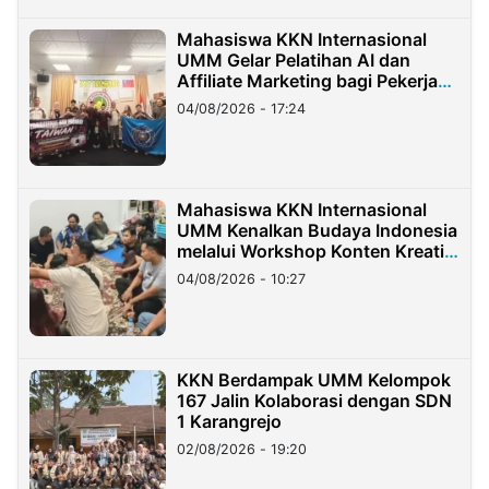
Mahasiswa KKN Internasional
UMM Gelar Pelatihan AI dan
Affiliate Marketing bagi Pekerja
Migran Indonesia di Taiwan
04/08/2026 - 17:24
Mahasiswa KKN Internasional
UMM Kenalkan Budaya Indonesia
melalui Workshop Konten Kreatif
di Taiwan
04/08/2026 - 10:27
KKN Berdampak UMM Kelompok
167 Jalin Kolaborasi dengan SDN
1 Karangrejo
02/08/2026 - 19:20