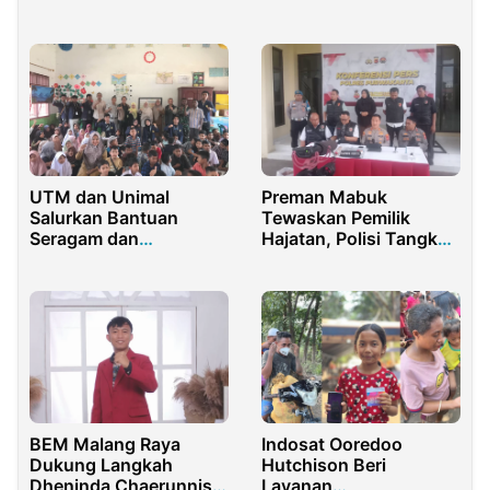
Purwakarta
UTM dan Unimal
Preman Mabuk
Salurkan Bantuan
Tewaskan Pemilik
Seragam dan
Hajatan, Polisi Tangkap
Perlengkapan Sekolah
Pelaku Utama
di Aceh
BEM Malang Raya
Indosat Ooredoo
Dukung Langkah
Hutchison Beri
Dheninda Chaerunnisa
Layanan