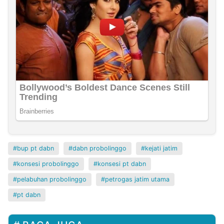
bup pt dabn
dabn probolinggo
kejati jatim
konsesi probolinggo
konsesi pt dabn
pelabuhan probolinggo
petrogas jatim utama
pt dabn