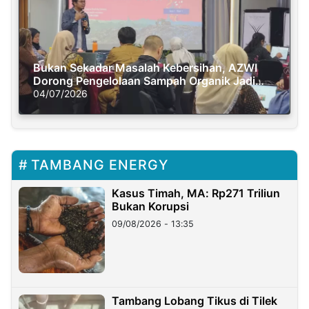
Bukan Sekadar Masalah Kebersihan, AZWI
Dorong Pengelolaan Sampah Organik Jadi
Solusi Krisis Iklim
04/07/2026
TAMBANG ENERGY
Kasus Timah, MA: Rp271 Triliun
Bukan Korupsi
09/08/2026 - 13:35
Tambang Lobang Tikus di Tilek