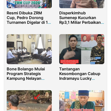
Resmi Dibuka ZRM
Disperkimhub
Cup, Pedro Dorong
Sumenep Kucurkan
Turnamen Digelar di 18
Rp3,1 Miliar Perbaikan
Kecamatan
117 Rumah Kurang
Mampu
Tantangan
Bone Bolango Mulai
Kesombongan Cabup
Program Strategis
Indramayu Lucky
Kampung Nelayan
Hakim Dijawab oleh
Merah Putih
Kader PKB Ranting
Desa Kaplongan