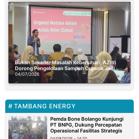
Bukan Sekadar Masalah Kebersihan, AZWI
Dorong Pengelolaan Sampah Organik Jadi
Solusi Krisis Iklim
04/07/2026
TAMBANG ENERGY
Pemda Bone Bolango Kunjungi
PT BNPG, Dukung Percepatan
Operasional Fasilitas Strategis
04/08/2026 - 14:20