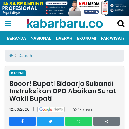
BERANDA
NASIONAL
DAERAH
EKONOMI
PARIWISATA
Informasi
KabarbaruTV
Kirim
Tentang
Daerah
Iklan
Berita
Kami
DAERAH
Berita
Bocor! Bupati Sidoarjo Subandi
Nasional
International
Olahraga
Entertainment
Daerah
Pariwisata
Kuliner
Kolom
Instruksikan OPD Abaikan Surat
Wakil Bupati
Network
12/03/2026
|
|
17
views
PT
TREETAN