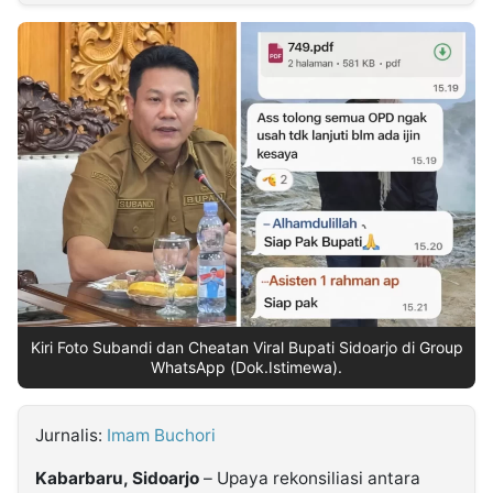
MULTIMEDIA
INDONESIA
Partner
Insight
Suara
Lens
Daily
Jalan
Idealita
Kita
Dinamikapost.com
Radar
Seedbacklink
NTB
Time
IDN
Jogja
Rakyat
News
Notice
Baru
Follow
Kabarbaru
Kiri Foto Subandi dan Cheatan Viral Bupati Sidoarjo di Group
WhatsApp (Dok.Istimewa).
Jurnalis:
Imam Buchori
Kabarbaru, Sidoarjo
– Upaya rekonsiliasi antara