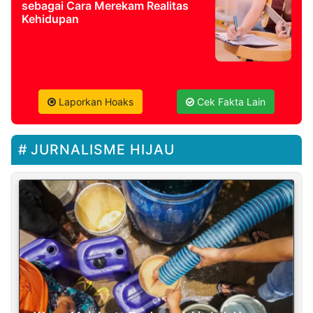
sebagai Cara Merekam Realitas
Kehidupan
Laporkan Hoaks
Cek Fakta Lain
JURNALISME HIJAU