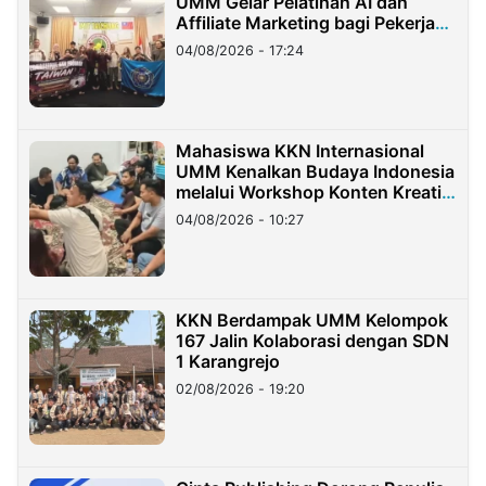
UMM Gelar Pelatihan AI dan
Affiliate Marketing bagi Pekerja
Migran Indonesia di Taiwan
04/08/2026 - 17:24
Mahasiswa KKN Internasional
UMM Kenalkan Budaya Indonesia
melalui Workshop Konten Kreatif
di Taiwan
04/08/2026 - 10:27
KKN Berdampak UMM Kelompok
167 Jalin Kolaborasi dengan SDN
1 Karangrejo
02/08/2026 - 19:20