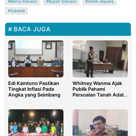
Berita Sidoarjo
Bupati Sidoarjo
mimik idayana
Subandi
BACA JUGA
Edi Kamtono Pastikan
Whitney Wanma Ajak
Tingkat Inflasi Pada
Publik Pahami
Angka yang Seimbang
Persoalan Tanah Adat
Papua