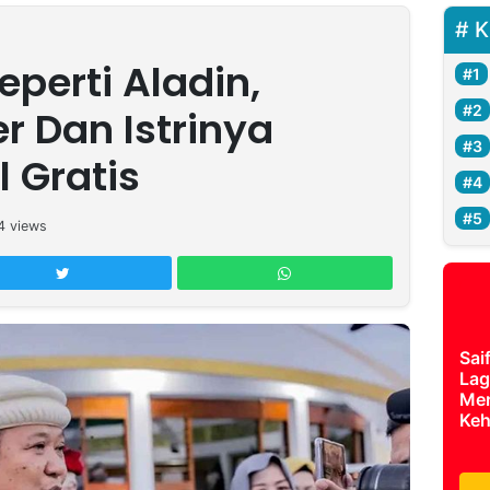
K
perti Aladin,
r Dan Istrinya
l Gratis
4
views
Sai
Lag
Mer
Keh