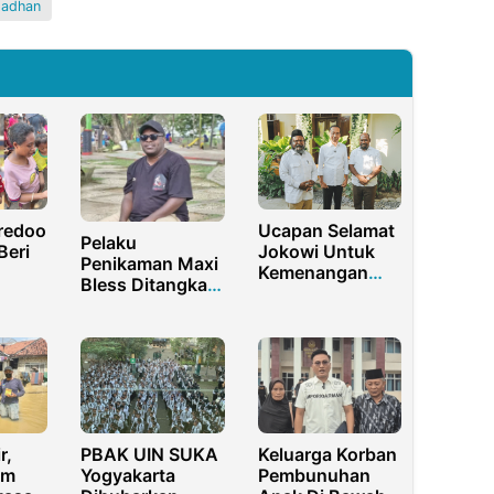
adhan
redoo
Ucapan Selamat
Pelaku
Beri
Jokowi Untuk
Penikaman Maxi
Kemenangan
Bless Ditangkap,
kasi
Wilyon di
Pemuda Klabala
Tolikara:
Apresiasi Polisi
Menang Dengan
gi
Suara Mutlak
psi
r,
PBAK UIN SUKA
Keluarga Korban
em
Yogyakarta
Pembunuhan