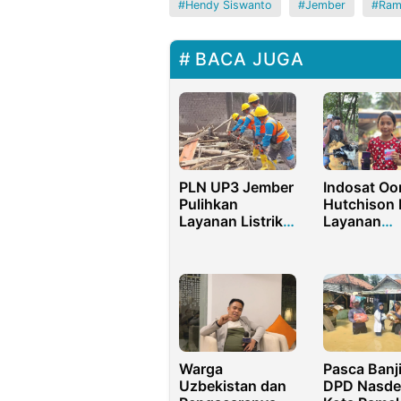
Hendy Siswanto
Jember
Ram
BACA JUGA
PLN UP3 Jember
Indosat Oo
Pulihkan
Hutchison 
Layanan Listrik
Layanan
Pasca Erupsi
Telekomuni
Semeru di Desa
Gratis dan
Supiturang
Bantuan
Lengkap ba
Korban Eru
Lewotobi
Warga
Pasca Banji
Uzbekistan dan
DPD Nasd