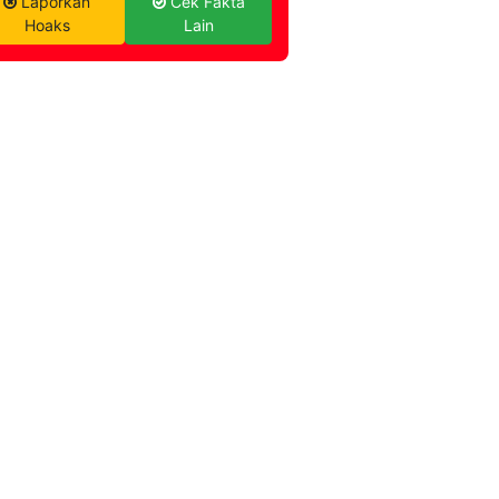
Laporkan
Cek Fakta
Hoaks
Lain