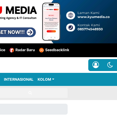
ice
Radar Baru
Seedbacklink
INTERNASIONAL
KOLOM