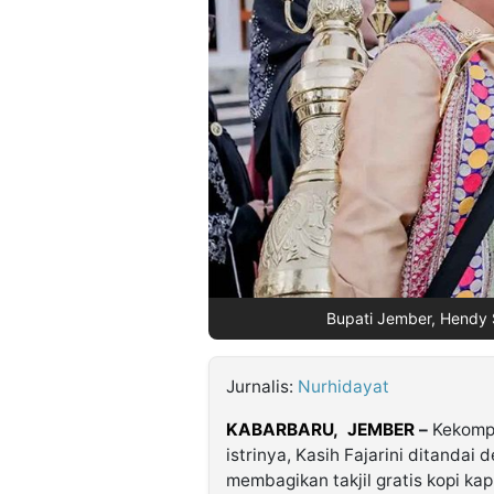
©
Kabarbaru.co
-
2026
PT.
Kabarbaru
Media
Holding
Bupati Jember, Hendy
Jurnalis:
Nurhidayat
KABARBARU,
JEMBER
–
Kekomp
istrinya, Kasih Fajarini ditandai
membagikan takjil gratis kopi k