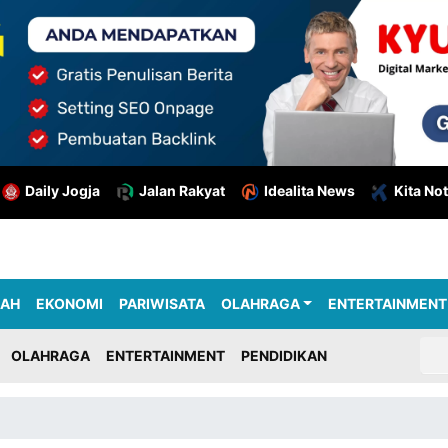
Daily Jogja
Jalan Rakyat
Idealita News
Kita Not
RAH
EKONOMI
PARIWISATA
OLAHRAGA
ENTERTAINMENT
OLAHRAGA
ENTERTAINMENT
PENDIDIKAN