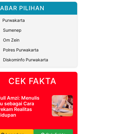
ABAR PILIHAN
Purwakarta
Sumenep
Om Zein
Polres Purwakarta
Diskominfo Purwakarta
CEK FAKTA
full Amzi: Menulis
u sebagai Cara
ekam Realitas
idupan