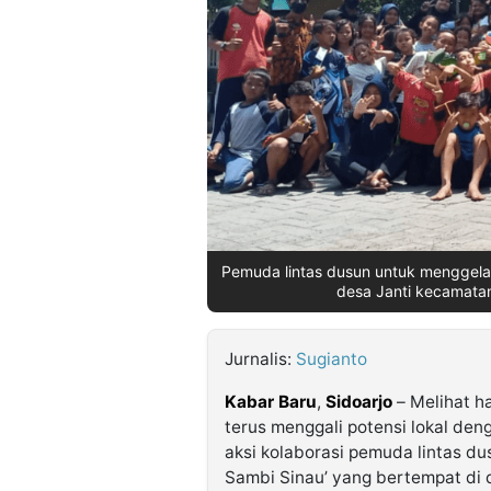
©
Kabarbaru.co
-
2026
PT.
Kabarbaru
Media
Holding
Pemuda lintas dusun untuk menggelar
desa Janti kecamatan
Jurnalis:
Sugianto
Kabar Baru
,
Sidoarjo
– Melihat h
terus menggali potensi lokal de
aksi kolaborasi pemuda lintas d
Sambi Sinau’ yang bertempat di 