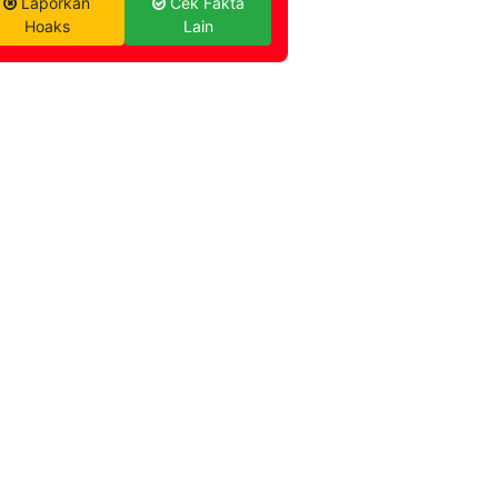
Laporkan
Cek Fakta
Hoaks
Lain