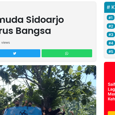
K
muda Sidoarjo
rus Bangsa
5
views
Sai
Lag
Mer
Keh