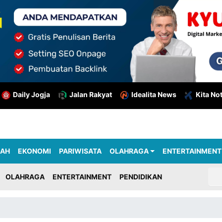
Daily Jogja
Jalan Rakyat
Idealita News
Kita No
RAH
EKONOMI
PARIWISATA
OLAHRAGA
ENTERTAINMENT
OLAHRAGA
ENTERTAINMENT
PENDIDIKAN