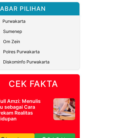
ABAR PILIHAN
Purwakarta
Sumenep
Om Zein
Polres Purwakarta
Diskominfo Purwakarta
CEK FAKTA
full Amzi: Menulis
u sebagai Cara
ekam Realitas
idupan