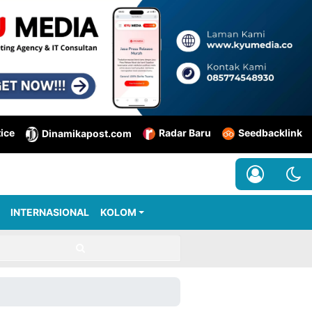
tice
Radar Baru
Seedbacklink
Dinamikapost.com
INTERNASIONAL
KOLOM