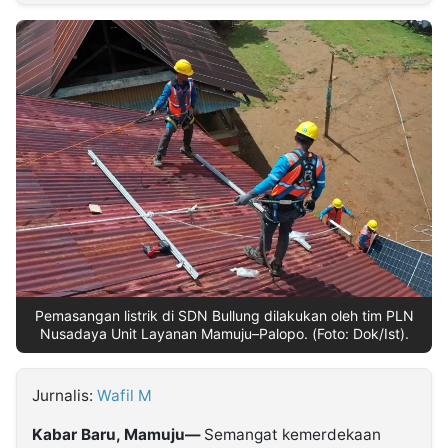
MULTIMEDIA
INDONESIA
Partner
Insight
Suara
Lens
Daily
Jalan
Idealita
Kita
Radar
Seedbacklink
NTB
Time
IDN
Jogja
Rakyat
News
Notice
Baru
Follow
Kabarbaru
Pemasangan listrik di SDN Bullung dilakukan oleh tim PLN
Nusadaya Unit Layanan Mamuju–Palopo. (Foto: Dok/Ist).
Jurnalis:
Wafil M
Kabar Baru, Mamuju—
Semangat kemerdekaan