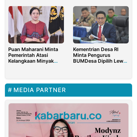
Polresta Banyuwangi
Puan Maharani Minta
Kementrian Desa RI
Pemerintah Atasi
Minta Pengurus
Kelangkaan Minyak
BUMDesa Dipilih Lewat
Goreng Sebelum
Musdes
Ramadhan
MEDIA PARTNER