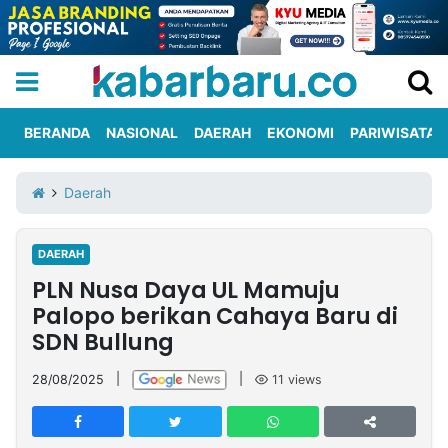
BERANDA
NASIONAL
DAERAH
EKONOMI
PARIWISATA
Informasi
KabarbaruTV
Kirim
Tentang
Daerah
Iklan
Berita
Kami
DAERAH
Berita
PLN Nusa Daya UL Mamuju
Nasional
International
Olahraga
Entertainment
Daerah
Pariwisata
Kuliner
Kolom
Palopo berikan Cahaya Baru di
SDN Bullung
Network
28/08/2025
|
|
11
views
PT
TREETAN