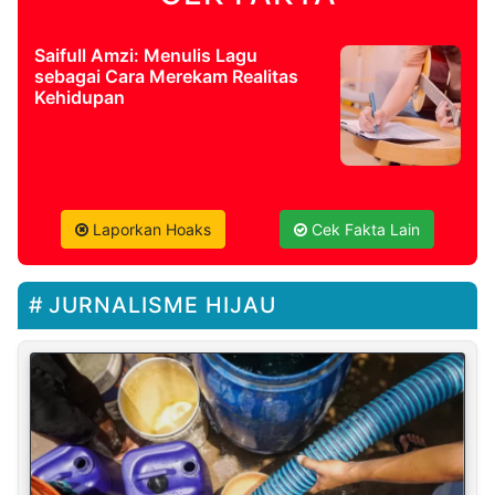
Saifull Amzi: Menulis Lagu
sebagai Cara Merekam Realitas
Kehidupan
Laporkan Hoaks
Cek Fakta Lain
JURNALISME HIJAU