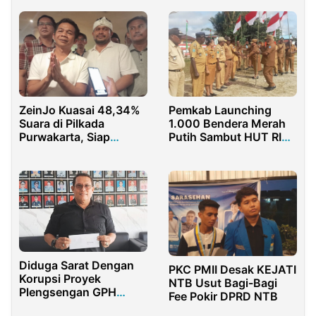
ZeinJo Kuasai 48,34%
Pemkab Launching
Suara di Pilkada
1.000 Bendera Merah
Purwakarta, Siap
Putih Sambut HUT RI
Pimpin Lima Tahun ke
Ke-80 dan HUT Sorsel
Depan
Ke-22
Diduga Sarat Dengan
PKC PMII Desak KEJATI
Korupsi Proyek
NTB Usut Bagi-Bagi
Plengsengan GPH
Fee Pokir DPRD NTB
Resmi Dilaporkan ke