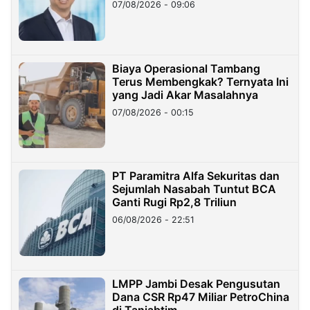
Hilangnya Dana Nasabah Rp2,58
07/08/2026 - 09:06
Miliar
Biaya Operasional Tambang
Terus Membengkak? Ternyata Ini
yang Jadi Akar Masalahnya
07/08/2026 - 00:15
PT Paramitra Alfa Sekuritas dan
Sejumlah Nasabah Tuntut BCA
Ganti Rugi Rp2,8 Triliun
06/08/2026 - 22:51
LMPP Jambi Desak Pengusutan
Dana CSR Rp47 Miliar PetroChina