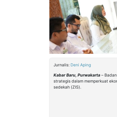
©
Kabarbaru.co
-
2026
PT.
Kabarbaru
Media
Holding
Jurnalis:
Deni Aping
Kabar Baru, Purwakarta
– Badan 
strategis dalam memperkuat ekon
sedekah (ZIS).