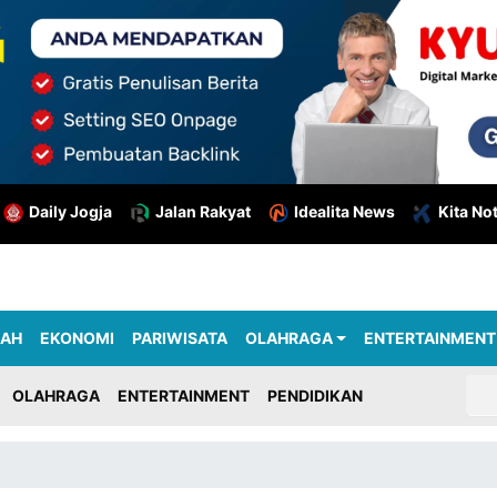
Daily Jogja
Jalan Rakyat
Idealita News
Kita No
RAH
EKONOMI
PARIWISATA
OLAHRAGA
ENTERTAINMENT
OLAHRAGA
ENTERTAINMENT
PENDIDIKAN