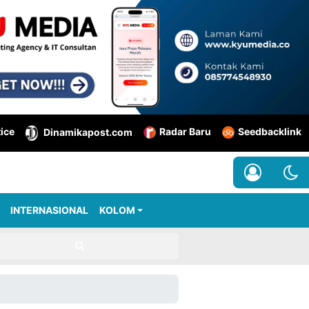
tice
Radar Baru
Seedbacklink
Dinamikapost.com
INTERNASIONAL
KOLOM