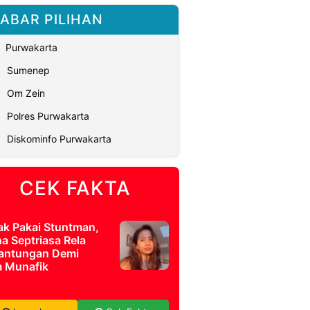
ABAR PILIHAN
Purwakarta
Sumenep
Om Zein
Polres Purwakarta
Diskominfo Purwakarta
CEK FAKTA
ak Pakai Stuntman,
a Septriasa Rela
antungan Demi
m Munafik