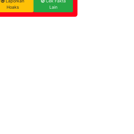
Laporkan
Cek Fakta
Hoaks
Lain