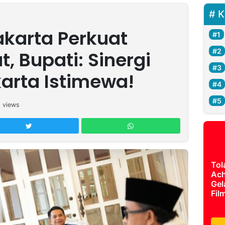
K
karta Perkuat
, Bupati: Sinergi
arta Istimewa!
1
views
Tol
Ach
Gel
Fil