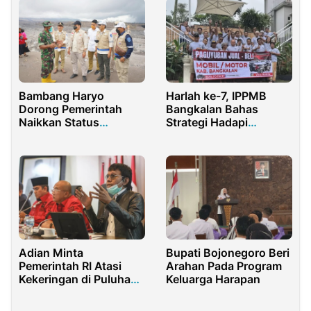
Bambang Haryo
Harlah ke-7, IPPMB
Dorong Pemerintah
Bangkalan Bahas
Naikkan Status
Strategi Hadapi
Bencana Semeru
Lesunya Pasar Mobil
sebagai Bencana
Bekas
Nasional
Adian Minta
Bupati Bojonegoro Beri
Pemerintah RI Atasi
Arahan Pada Program
Kekeringan di Puluhan
Keluarga Harapan
Desa Kabupaten Bogor