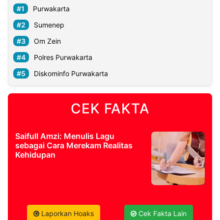
Purwakarta
Sumenep
Om Zein
Polres Purwakarta
Diskominfo Purwakarta
CEK FAKTA
Saifull Amzi: Menulis Lagu
sebagai Cara Merekam Realitas
Kehidupan
Laporkan Hoaks
Cek Fakta Lain