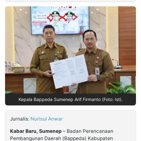
MULTIMEDIA
INDONESIA
Partner
Insight
Suara
Lens
Daily
Jalan
Idealita
Kita
Radar
Seedbacklink
NTB
Time
IDN
Jogja
Rakyat
News
Notice
Baru
Follow
Kabarbaru
Kepala Bappeda Sumenep Arif Firmanto (Foto: Ist).
Jurnalis:
Nurisul Anwar
Kabar Baru, Sumenep
– Badan Perencanaan
Pembangunan Daerah (Bappeda) Kabupaten