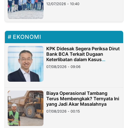
12/07/2026 - 10:40
EKONOMI
KPK Didesak Segera Periksa Dirut
Bank BCA Terkait Dugaan
Keterlibatan dalam Kasus
Hilangnya Dana Nasabah Rp2,58
07/08/2026 - 09:06
Miliar
Biaya Operasional Tambang
Terus Membengkak? Ternyata Ini
yang Jadi Akar Masalahnya
07/08/2026 - 00:15