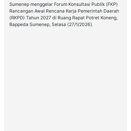
Sumenep menggelar Forum Konsultasi Publik (FKP)
Rancangan Awal Rencana Kerja Pemerintah Daerah
©
(RKPD) Tahun 2027 di Ruang Rapat Potret Koneng,
Kabarbaru.co
-
Bappeda Sumenep, Selasa (27/1/2026).
2026
PT.
Kabarbaru
Media
Holding