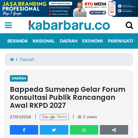
BERANDA
NASIONAL
DAERAH
EKONOMI
PARIWISATA
Informasi
KabarbaruTV
Kirim
Tentang
Daerah
Iklan
Berita
Kami
DAERAH
Berita
Bappeda Sumenep Gelar Forum
Nasional
International
Olahraga
Entertainment
Daerah
Pariwisata
Kuliner
Kolom
Konsultasi Publik Rancangan
Awal RKPD 2027
Network
27/01/2026
|
|
2
views
PT
TREETAN