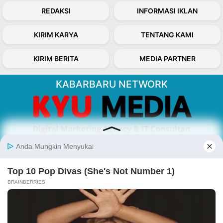
REDAKSI
INFORMASI IKLAN
KIRIM KARYA
TENTANG KAMI
KIRIM BERITA
MEDIA PARTNER
KABARBARU NETWORK
About Our Kabarbaru.co
Kabarbaru.co menyajikan berita aktual dan
inspiratif dari sudut pandang berbaik sangka
serta terverifikasi dari sumber yang tepat.
Follow Kabarbaru