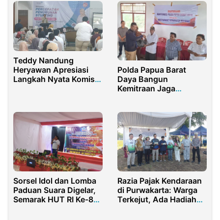
Teddy Nandung
Polda Papua Barat
Heryawan Apresiasi
Daya Bangun
Langkah Nyata Komisi
Kemitraan Jaga
IX DPR-RI Kolaborasi
Kamtibmas di Aitinyo
Dengan BKKBN Jabar
Utara
Sorsel Idol dan Lomba
Razia Pajak Kendaraan
Paduan Suara Digelar,
di Purwakarta: Warga
Semarak HUT RI Ke-80
Terkejut, Ada Hadiah
dan HUT Sorsel Ke-22
bagi yang Taat!