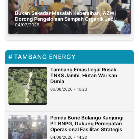
Bukan Sekadar Masalah Kebersihan, AZWI
Dorong Pengelolaan Sampah Organik Jadi
Solusi Krisis Iklim
04/07/2026
TAMBANG ENERGY
Tambang Emas Ilegal Rusak
TNKS Jambi, Hutan Warisan
Dunia
06/08/2026 - 16:23
Pemda Bone Bolango Kunjungi
PT BNPG, Dukung Percepatan
Operasional Fasilitas Strategis
04/08/2026 - 14:20