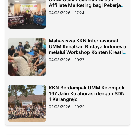
Affiliate Marketing bagi Pekerja
Migran Indonesia di Taiwan
04/08/2026 - 17:24
Mahasiswa KKN Internasional
UMM Kenalkan Budaya Indonesia
melalui Workshop Konten Kreatif
di Taiwan
04/08/2026 - 10:27
KKN Berdampak UMM Kelompok
167 Jalin Kolaborasi dengan SDN
1 Karangrejo
02/08/2026 - 19:20