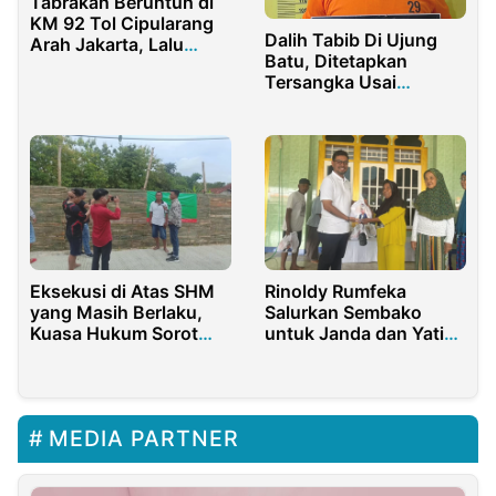
Tabrakan Beruntun di
KM 92 Tol Cipularang
Dalih Tabib Di Ujung
Arah Jakarta, Lalu
Batu, Ditetapkan
Lintas Lumpuh Total
Tersangka Usai
Lecehkan Pasien
Eksekusi di Atas SHM
Rinoldy Rumfeka
yang Masih Berlaku,
Salurkan Sembako
Kuasa Hukum Sorot
untuk Janda dan Yatim
Kinerja PN Sampang
Pulau Doom
MEDIA PARTNER