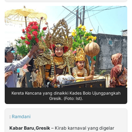
MULTIMEDIA
INDONESIA
Partner
Insight
Suara
Lens
Daily
Jalan
Idealita
Kita
Dinamikapost.com
Radar
Seedbacklink
NTB
Time
IDN
Jogja
Rakyat
News
Notice
Baru
Follow
Kabarbaru
Kereta Kencana yang dinaikki Kades Bolo Ujungpangkah
Gresik. (Foto: Ist).
:
Ramdani
Kabar Baru,Gresik
– Kirab karnaval yang digelar