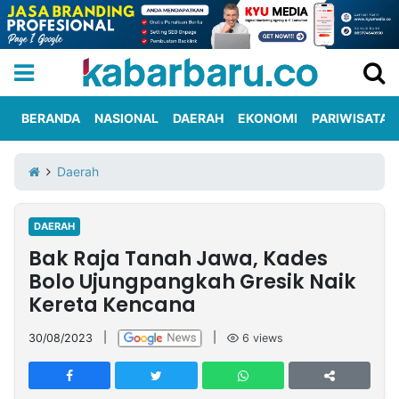
BERANDA
NASIONAL
DAERAH
EKONOMI
PARIWISATA
Informasi
KabarbaruTV
Kirim
Tentang
Daerah
Iklan
Berita
Kami
DAERAH
Berita
Bak Raja Tanah Jawa, Kades
Nasional
International
Olahraga
Entertainment
Daerah
Pariwisata
Kuliner
Kolom
Bolo Ujungpangkah Gresik Naik
Kereta Kencana
Network
30/08/2023
|
|
6
views
PT
TREETAN