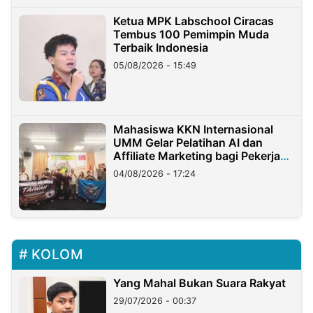
Ketua MPK Labschool Ciracas
Tembus 100 Pemimpin Muda
Terbaik Indonesia
05/08/2026 - 15:49
Mahasiswa KKN Internasional
UMM Gelar Pelatihan AI dan
Affiliate Marketing bagi Pekerja
Migran Indonesia di Taiwan
04/08/2026 - 17:24
KOLOM
Yang Mahal Bukan Suara Rakyat
29/07/2026 - 00:37