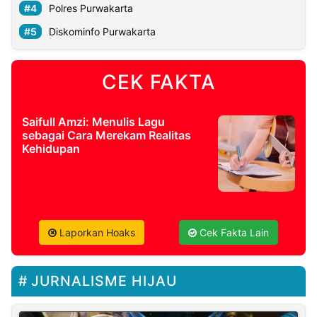
Polres Purwakarta
Diskominfo Purwakarta
CEK FAKTA
Saifull Amzi: Menulis Lagu
sebagai Cara Merekam Realitas
Kehidupan
Laporkan Hoaks
Cek Fakta Lain
JURNALISME HIJAU