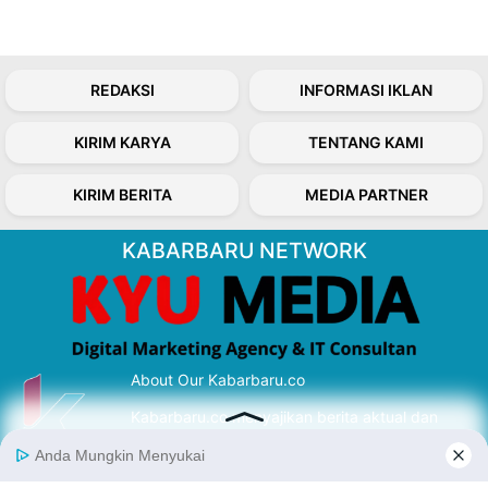
REDAKSI
INFORMASI IKLAN
KIRIM KARYA
TENTANG KAMI
KIRIM BERITA
MEDIA PARTNER
KABARBARU NETWORK
About Our Kabarbaru.co
Kabarbaru.co menyajikan berita aktual dan
inspiratif dari sudut pandang berbaik sangka
serta terverifikasi dari sumber yang tepat.