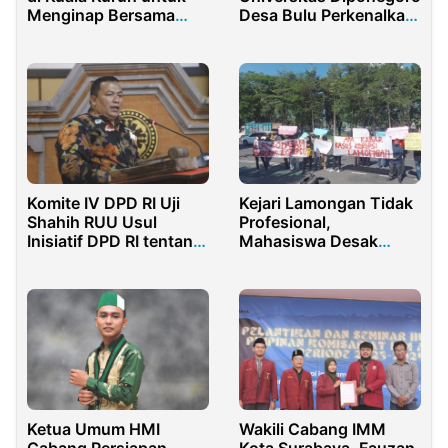
Desa Bulu Perkenalkan
Menginap Bersama
Modul Pembukuan
Anak dan Keluarga
Excel untuk UMKM
Komite IV DPD RI Uji
Kejari Lamongan Tidak
Shahih RUU Usul
Profesional,
Inisiatif DPD RI tentang
Mahasiswa Desak
Pinjaman Daerah
Kejati Ambih Alih Kasus
Ketua Umum HMI
Wakili Cabang IMM