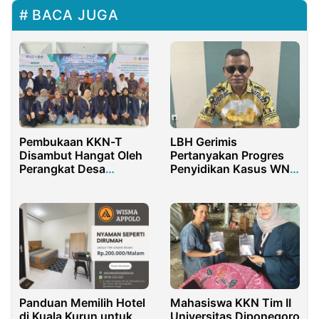
BACA JUGA
Pembukaan KKN-T
LBH Gerimis
Disambut Hangat Oleh
Pertanyakan Progres
Perangkat Desa
Penyidikan Kasus WNA
Tengket dan Kapolsek
di Imigrasi Papua Barat
Arosbaya
Mahasiswa KKN Tim II
Panduan Memilih Hotel
Universitas Diponegoro
di Kuala Kurun untuk