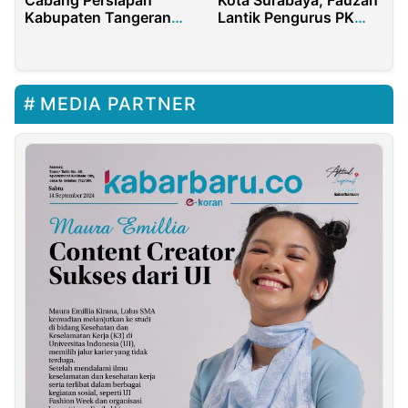
Cabang Persiapan
Kota Surabaya, Fauzan
Kabupaten Tangerang
Lantik Pengurus PK
Dukung Polda Banten
IMM Allende UMS
dalam Pengawalan
Pilkada
MEDIA PARTNER