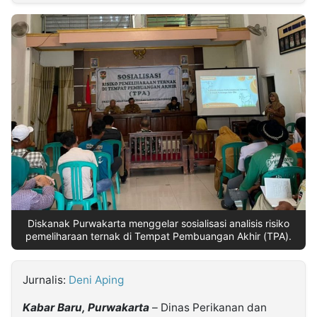
MULTIMEDIA
INDONESIA
Partner
Insight
Suara
Lens
Daily
Jalan
Idealita
Kita
Dinamikapost.com
Radar
Seedbacklink
NTB
Time
IDN
Jogja
Rakyat
News
Notice
Baru
Follow
Kabarbaru
Diskanak Purwakarta menggelar sosialisasi analisis risiko
pemeliharaan ternak di Tempat Pembuangan Akhir (TPA).
Jurnalis:
Deni Aping
Kabar Baru, Purwakarta
– Dinas Perikanan dan