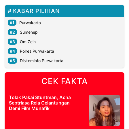
KABAR PILIHAN
Purwakarta
Sumenep
Om Zein
Polres Purwakarta
Diskominfo Purwakarta
CEK FAKTA
Tolak Pakai Stuntman, Acha
Septriasa Rela Gelantungan
Demi Film Munafik