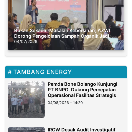
Bukan Sekadar Masalah Kebersihan, AZWI
Dorong Pengelolaan Sampah Organik Jadi
Solusi Krisis Iklim
04/07/2026
TAMBANG ENERGY
Pemda Bone Bolango Kunjungi
PT BNPG, Dukung Percepatan
Operasional Fasilitas Strategis
04/08/2026 - 14:20
IRGW Desak Audit Investigatif