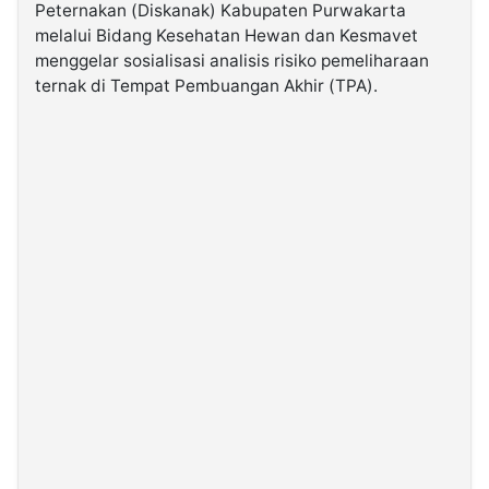
Peternakan (Diskanak) Kabupaten Purwakarta
melalui Bidang Kesehatan Hewan dan Kesmavet
©
menggelar sosialisasi analisis risiko pemeliharaan
Kabarbaru.co
-
ternak di Tempat Pembuangan Akhir (TPA).
2026
PT.
Kabarbaru
Media
Holding