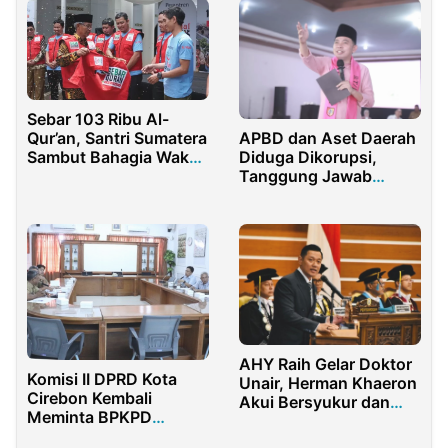
Rp1,2 Miliar
Sebar 103 Ribu Al-
Qur’an, Santri Sumatera
APBD dan Aset Daerah
Sambut Bahagia Wakaf
Diduga Dikorupsi,
Ramadhan
Tanggung Jawab
Bupati Jember
Dipertanyakan
AHY Raih Gelar Doktor
Komisi II DPRD Kota
Unair, Herman Khaeron
Cirebon Kembali
Akui Bersyukur dan
Meminta BPKPD
Bangga
Optimalkan Potensi