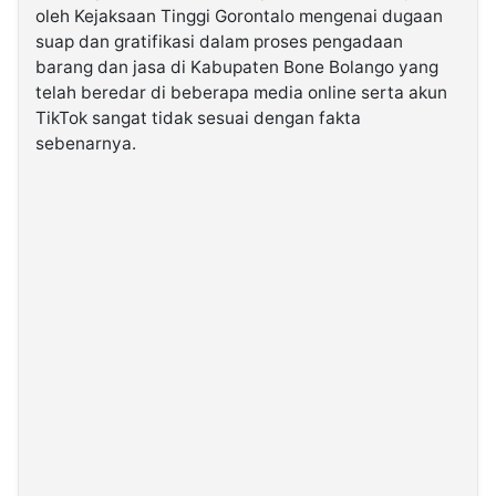
oleh Kejaksaan Tinggi Gorontalo mengenai dugaan
suap dan gratifikasi dalam proses pengadaan
©
barang dan jasa di Kabupaten Bone Bolango yang
Kabarbaru.co
-
telah beredar di beberapa media online serta akun
2026
TikTok sangat tidak sesuai dengan fakta
sebenarnya.
PT.
Kabarbaru
Media
Holding