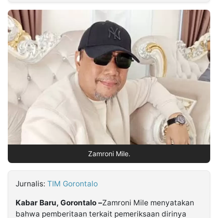
MULTIMEDIA
INDONESIA
Partner
Insight
Suara
Lens
Daily
Jalan
Idealita
Kita
Dinamikapost.com
Radar
Seedbacklink
NTB
Time
IDN
Jogja
Rakyat
News
Notice
Baru
Follow
Kabarbaru
Zamroni Mile.
Jurnalis:
TIM Gorontalo
Kabar Baru, Gorontalo –
Zamroni Mile menyatakan
bahwa pemberitaan terkait pemeriksaan dirinya