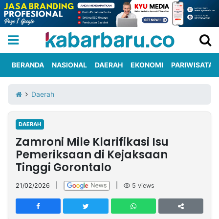
BERANDA
NASIONAL
DAERAH
EKONOMI
PARIWISATA
Informasi
KabarbaruTV
Kirim
Tentang
Daerah
Iklan
Berita
Kami
DAERAH
Berita
Zamroni Mile Klarifikasi Isu
Nasional
International
Olahraga
Entertainment
Daerah
Pariwisata
Kuliner
Kolom
Pemeriksaan di Kejaksaan
Tinggi Gorontalo
Network
21/02/2026
|
|
5
views
PT
TREETAN