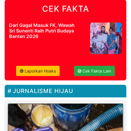
CEK FAKTA
Dari Gagal Masuk FK, Wawah
Sri Sunenti Raih Putri Budaya
Banten 2026
Laporkan Hoaks
Cek Fakta Lain
JURNALISME HIJAU