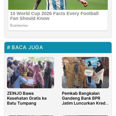
BACA JUGA
ZEINJO Bawa
Pemkab Bangkalan
Kesehatan Gratis ke
Gandeng Bank BPR
Batu Tumpang
Jatim Luncurkan Kredit
UMKM Bunga 0
Persen, Subsidi Capai