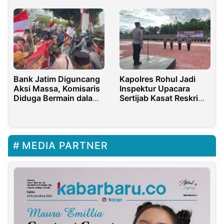
PAD
Bank Jatim Diguncang
Kapolres Rohul Jadi
Aksi Massa, Komisaris
Inspektur Upacara
Diduga Bermain dalam
Sertijab Kasat Reskrim,
Skandal Rp500 Miliar
Binmas Serta
Pelepasan Purna Bakti
Personil
MEDIA PARTNER