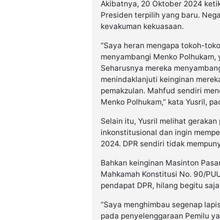
Akibatnya, 20 Oktober 2024 keti
Presiden terpilih yang baru. Neg
kevakuman kekuasaan.
“Saya heran mengapa tokoh-toko
menyambangi Menko Polhukam, ya
Seharusnya mereka menyambangi 
menindaklanjuti keinginan merek
pemakzulan. Mahfud sendiri me
Menko Polhukam,” kata Yusril, pa
Selain itu, Yusril melihat geraka
inkonstitusional dan ingin memp
2024. DPR sendiri tidak mempuny
Bahkan keinginan Masinton Pasa
Mahkamah Konstitusi No. 90/PUU
pendapat DPR, hilang begitu saj
“Saya menghimbau segenap lapi
pada penyelenggaraan Pemilu yan