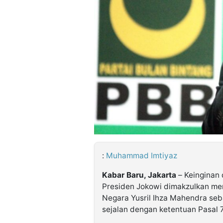
©
Kabarbaru.co
-
2026
PT.
Kabarbaru
Media
Holding
:
Muhammad Imtiyaz
Kabar Baru, Jakarta
– Keinginan 
Presiden Jokowi dimakzulkan men
Negara Yusril Ihza Mahendra seba
sejalan dengan ketentuan Pasal 